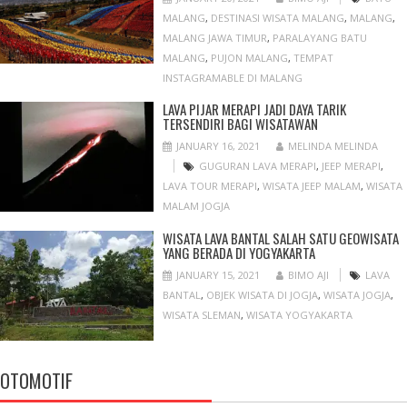
MALANG
,
DESTINASI WISATA MALANG
,
MALANG
,
MALANG JAWA TIMUR
,
PARALAYANG BATU
MALANG
,
PUJON MALANG
,
TEMPAT
INSTAGRAMABLE DI MALANG
LAVA PIJAR MERAPI JADI DAYA TARIK
TERSENDIRI BAGI WISATAWAN
JANUARY 16, 2021
MELINDA MELINDA
GUGURAN LAVA MERAPI
,
JEEP MERAPI
,
LAVA TOUR MERAPI
,
WISATA JEEP MALAM
,
WISATA
MALAM JOGJA
WISATA LAVA BANTAL SALAH SATU GEOWISATA
YANG BERADA DI YOGYAKARTA
JANUARY 15, 2021
BIMO AJI
LAVA
BANTAL
,
OBJEK WISATA DI JOGJA
,
WISATA JOGJA
,
WISATA SLEMAN
,
WISATA YOGYAKARTA
OTOMOTIF