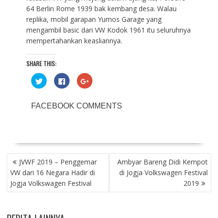
64 Berlin Rome 1939 bak kembang desa. Walau
replika, mobil garapan Yumos Garage yang
mengambil basic dari VW Kodok 1961 itu seluruhnya
mempertahankan keasliannya.
SHARE THIS:
C
C
C
l
l
l
i
i
i
c
c
c
k
k
k
FACEBOOK COMMENTS
t
t
t
o
o
o
s
s
s
h
h
h
a
a
a
r
r
r
e
e
e
o
o
o
POST
n
n
n
T
F
G
JVWF 2019 – Penggemar
Ambyar Bareng Didi Kempot
NAVIGATION
w
a
o
VW dari 16 Negara Hadir di
di Jogja Volkswagen Festival
i
c
o
t
e
g
Jogja Volkswagen Festival
2019
t
b
l
e
o
e
r
o
+
(
k
(
O
(
O
p
O
p