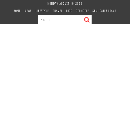
Skip
MONDAY, AUGUST 10, 2026
to
HOME
NEWS
LIFESTYLE
TRAVEL
FOOD
OTOMOTIF
SENI DAN BUDAYA
content