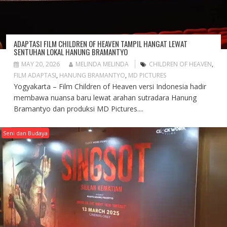
ADAPTASI FILM CHILDREN OF HEAVEN TAMPIL HANGAT LEWAT
SENTUHAN LOKAL HANUNG BRAMANTYO
MAY 20, 2026
MELINDA MELINDA
CHILDREN OF HEAVEN
,
FILM ADAPTASI
,
HANUNG BRAMANTYO
,
MD PICTURES
Yogyakarta – Film Children of Heaven versi Indonesia hadir
membawa nuansa baru lewat arahan sutradara Hanung
Bramantyo dan produksi MD Pictures....
Seni dan Budaya