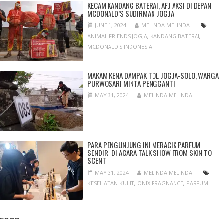
KECAM KANDANG BATERAI, AFJ AKSI DI DEPAN
MCDONALD’S SUDIRMAN JOGJA
JUNE 1, 2024
MELINDA MELINDA
ANIMAL FRIENDS JOGJA
,
KANDANG BATERAI
,
MCDONALD'S INDONESIA
MAKAM KENA DAMPAK TOL JOGJA-SOLO, WARGA
PURWOSARI MINTA PENGGANTI
MAY 31, 2024
MELINDA MELINDA
PARA PENGUNJUNG INI MERACIK PARFUM
SENDIRI DI ACARA TALK SHOW FROM SKIN TO
SCENT
MAY 31, 2024
MELINDA MELINDA
KESEHATAN KULIT
,
ONIX FRAGNANCE
,
PARFUM