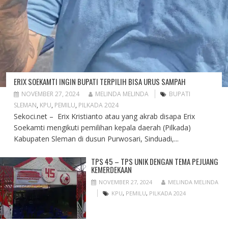
ERIX SOEKAMTI INGIN BUPATI TERPILIH BISA URUS SAMPAH
NOVEMBER 27, 2024
MELINDA MELINDA
BUPATI
SLEMAN
,
KPU
,
PEMILU
,
PILKADA 2024
Sekoci.net – Erix Kristianto atau yang akrab disapa Erix
Soekamti mengikuti pemilihan kepala daerah (Pilkada)
Kabupaten Sleman di dusun Purwosari, Sinduadi,...
TPS 45 – TPS UNIK DENGAN TEMA PEJUANG
KEMERDEKAAN
NOVEMBER 27, 2024
MELINDA MELINDA
KPU
,
PEMILU
,
PILKADA 2024