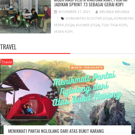
JADIKAN SPRINT 73 SEBAGAI GERAI KOPI
NOVEMBER 27, 2021
MELINDA MELINDA
KOMUNITAS SCOOTER JOGJA
,
KOMUNITAS
VESPA JOGJA
,
KULINER JOGJA
,
TUJU TIGA KOPI
,
VESPA KOPI
TRAVEL
Travel
MENIKMATI PANTAI NGLOLANG DARI ATAS BUKIT KARANG