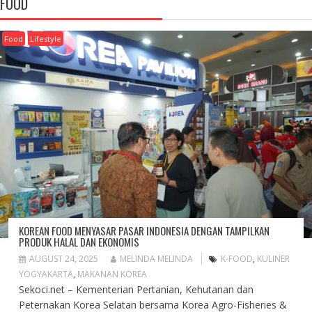
FOOD
Food
Lifestyle
KOREAN FOOD MENYASAR PASAR INDONESIA DENGAN TAMPILKAN
PRODUK HALAL DAN EKONOMIS
AUGUST 24, 2025
MELINDA MELINDA
K-FOOD
,
KULINER
YOGYAKARTA
,
MAKANAN KOREA
Sekoci.net – Kementerian Pertanian, Kehutanan dan
Peternakan Korea Selatan bersama Korea Agro-Fisheries &