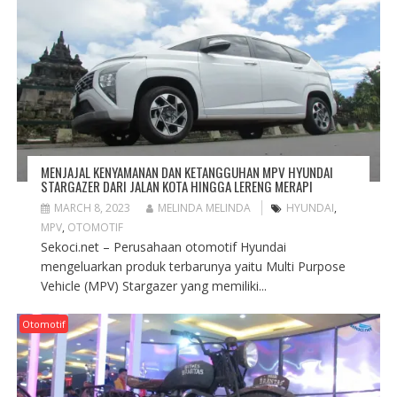
MENJAJAL KENYAMANAN DAN KETANGGUHAN MPV HYUNDAI
STARGAZER DARI JALAN KOTA HINGGA LERENG MERAPI
MARCH 8, 2023
MELINDA MELINDA
HYUNDAI
,
MPV
,
OTOMOTIF
Sekoci.net – Perusahaan otomotif Hyundai
mengeluarkan produk terbarunya yaitu Multi Purpose
Vehicle (MPV) Stargazer yang memiliki...
Otomotif