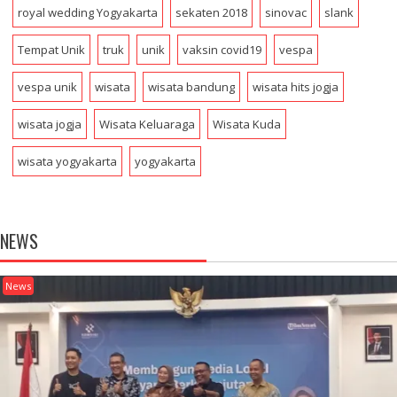
royal wedding Yogyakarta
sekaten 2018
sinovac
slank
Tempat Unik
truk
unik
vaksin covid19
vespa
vespa unik
wisata
wisata bandung
wisata hits jogja
wisata jogja
Wisata Keluaraga
Wisata Kuda
wisata yogyakarta
yogyakarta
NEWS
News