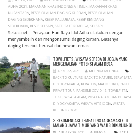
ADHA 2021
,
MAKANAN KHAS INDONESIA TIMUR
,
MAKANAN KHAS
NUSANTARA
,
RESEP OLAHAN DAGING KURBAN
,
RESEP OLAHAN
DAGING SEDERHANA
,
RESEP PALLUBASA
,
RESEP RENDANG
SEDERHANA
,
RESEP SEI SAPI
,
SATE
,
SATE REMBIGA
,
SEI SAPI
Sekoci.net – Perayaan Hari Raya Idul Adha dilakukan dengan
menyembelih dan mengonsumsi daging kurban. Biasanya
daging tersebut berasal dari hewan ternak...
TOWILFIETS, WISATA SEPEDA DI JOGJA YANG
MENGENALKAN POTENSI ALAM DESA
APRIL 22, 2021
MELINDA MELINDA
BACK TO CULTURE
,
BACK TO NATURE
,
BERWISATA
DI YOGYAKARTA
,
KERATON
,
MALIOBORO
,
PAKET
PRIVAT TOUR
,
PANDEMI COVID-19
,
TOWILFIETS
,
TUGU
,
WISATA ALAM
,
WISATA ALAM DAN BUDAYA
DI YOGYAKARTA
,
WISATA HITS JOGJA
,
WISATA
KULON PROGO
3 REKOMENDASI TEMPAT INSTAGRAMABLE DI
MALANG JAWA TIMUR YANG WAJIB DIKUNJUNGI
JANUARY 20, 2021
BIMO AJI
BATU