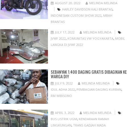
AUGUST 20, 2022
MELINDA MELINDA
HARLEY DAVIDSON KALI BRANTAS
,
INDONESIAN CUSTOM SHOW 2022
,
MBAH
BRANTAS
JULY 17, 2022
MELINDA MELINDA
JVWF 2022
,
KOMUNITAS VW YOGYAKARTA
,
MOBIL
LANGKA DI JVWF 2022
SEBANYAK 1.400 DAGING GRATIS DIBAGIKAN KE
WARGA DIY
JULY 9, 2022
MELINDA MELINDA
IDUL ADHA 2022
,
PEMBAGIAN DAGING KURBAN
,
RM WIBISONO
APRIL 3, 2022
MELINDA MELINDA
BUS LISTRIK UGM
,
KENDARAAN RAMAH
LINGKUNGAN
,
TRANS GADJAH MADA