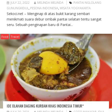
JULY 22, 2022
MELINDA MELINDA
PANTAI NGLOLANG
GUNUNGKIDUL
,
PESONA INDONESIA
,
WISATA YOGYAKARTA
Sekoci.net – Menginap di atas bukit karang sembari
menikmati suara debur ombak pantai selatan tentu sangat
seru. Sebuah penginapan baru di Pantai...
Food
Travel
IDE OLAHAN DAGING KURBAN KHAS INDONESIA TIMUR*
JULY 20, 2021
MELINDA MELINDA
COTO MAKASAR
,
IDUL