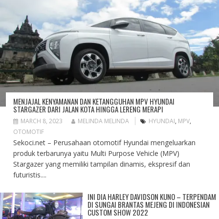
MENJAJAL KENYAMANAN DAN KETANGGUHAN MPV HYUNDAI
STARGAZER DARI JALAN KOTA HINGGA LERENG MERAPI
MARCH 8, 2023
MELINDA MELINDA
HYUNDAI
,
MPV
,
OTOMOTIF
Sekoci.net – Perusahaan otomotif Hyundai mengeluarkan
produk terbarunya yaitu Multi Purpose Vehicle (MPV)
Stargazer yang memiliki tampilan dinamis, ekspresif dan
futuristis....
INI DIA HARLEY DAVIDSON KUNO – TERPENDAM
DI SUNGAI BRANTAS MEJENG DI INDONESIAN
CUSTOM SHOW 2022