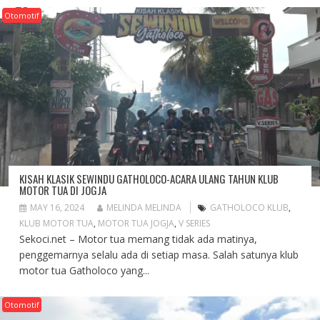
Otomotif
KISAH KLASIK SEWINDU GATHOLOCO-ACARA ULANG TAHUN KLUB
MOTOR TUA DI JOGJA
MAY 16, 2024
MELINDA MELINDA
GATHOLOCO KLUB
,
KLUB MOTOR TUA
,
MOTOR TUA JOGJA
,
V SERIES
Sekoci.net – Motor tua memang tidak ada matinya,
penggemarnya selalu ada di setiap masa. Salah satunya klub
motor tua Gatholoco yang...
Otomotif