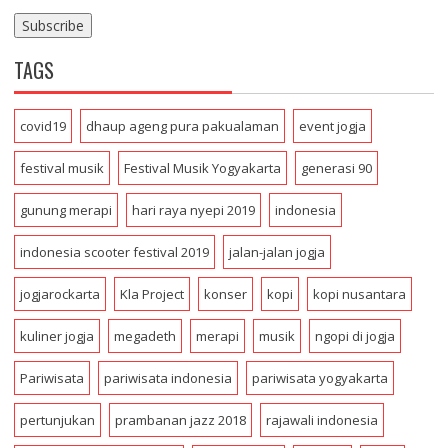
m
a
i
TAGS
l
A
d
covid19
dhaup ageng pura pakualaman
event jogja
d
r
festival musik
Festival Musik Yogyakarta
generasi 90
e
s
gunung merapi
hari raya nyepi 2019
indonesia
s
indonesia scooter festival 2019
jalan-jalan jogja
jogjarockarta
Kla Project
konser
kopi
kopi nusantara
kuliner jogja
megadeth
merapi
musik
ngopi di jogja
Pariwisata
pariwisata indonesia
pariwisata yogyakarta
pertunjukan
prambanan jazz 2018
rajawali indonesia