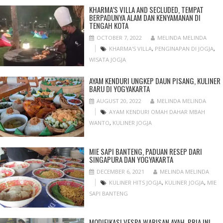
KHARMA’S VILLA AND SECLUDED, TEMPAT
BERPADUNYA ALAM DAN KENYAMANAN DI
TENGAH KOTA
OCTOBER 7, 2022
MELINDA MELINDA
KHARMA'S VILLA
,
PENGINAPAN DI JOGJA
,
WISATA JOGJA
AYAM KENDURI UNGKEP DAUN PISANG, KULINER
BARU DI YOGYAKARTA
AUGUST 20, 2022
MELINDA MELINDA
AYAM KENDURI OMAH DAHAR MBAH
WANTO
,
KULINER JOGJA
MIE SAPI BANTENG, PADUAN RESEP DARI
SINGAPURA DAN YOGYAKARTA
DECEMBER 6, 2021
MELINDA MELINDA
KULINER HITS JOGJA
,
KULINER JOGJA
,
MIE
SAPI BANTENG
MODIFIKASI VESPA WARISAN AYAH, PRIA INI