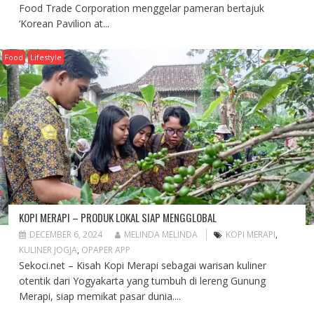
Food Trade Corporation menggelar pameran bertajuk
‘Korean Pavilion at...
Food
Lifestyle
KOPI MERAPI – PRODUK LOKAL SIAP MENGGLOBAL
DECEMBER 6, 2024
MELINDA MELINDA
KOPI MERAPI
,
KULINER JOGJA
,
OPAPER APP
Sekoci.net – Kisah Kopi Merapi sebagai warisan kuliner
otentik dari Yogyakarta yang tumbuh di lereng Gunung
Merapi, siap memikat pasar dunia....