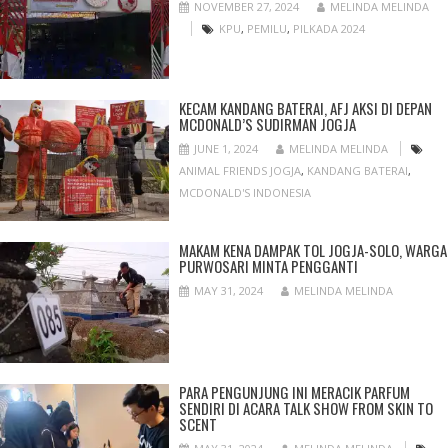
NOVEMBER 27, 2024
MELINDA MELINDA
KPU
,
PEMILU
,
PILKADA 2024
KECAM KANDANG BATERAI, AFJ AKSI DI DEPAN
MCDONALD’S SUDIRMAN JOGJA
JUNE 1, 2024
MELINDA MELINDA
ANIMAL FRIENDS JOGJA
,
KANDANG BATERAI
,
MCDONALD'S INDONESIA
MAKAM KENA DAMPAK TOL JOGJA-SOLO, WARGA
PURWOSARI MINTA PENGGANTI
MAY 31, 2024
MELINDA MELINDA
PARA PENGUNJUNG INI MERACIK PARFUM
SENDIRI DI ACARA TALK SHOW FROM SKIN TO
SCENT