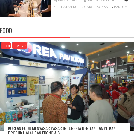
MAY 31, 2024
MELINDA MELINDA
KESEHATAN KULIT
,
ONIX FRAGNANCE
,
PARFUM
FOOD
Food
Lifestyle
KOREAN FOOD MENYASAR PASAR INDONESIA DENGAN TAMPILKAN
PRODUK HALAL DAN EKONOMIS