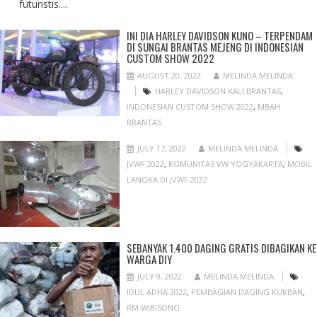
futuristis....
INI DIA HARLEY DAVIDSON KUNO – TERPENDAM
DI SUNGAI BRANTAS MEJENG DI INDONESIAN
CUSTOM SHOW 2022
AUGUST 20, 2022
MELINDA MELINDA
HARLEY DAVIDSON KALI BRANTAS
,
INDONESIAN CUSTOM SHOW 2022
,
MBAH
BRANTAS
JULY 17, 2022
MELINDA MELINDA
JVWF 2022
,
KOMUNITAS VW YOGYAKARTA
,
MOBIL
LANGKA DI JVWF 2022
SEBANYAK 1.400 DAGING GRATIS DIBAGIKAN KE
WARGA DIY
JULY 9, 2022
MELINDA MELINDA
IDUL ADHA 2022
,
PEMBAGIAN DAGING KURBAN
,
RM WIBISONO