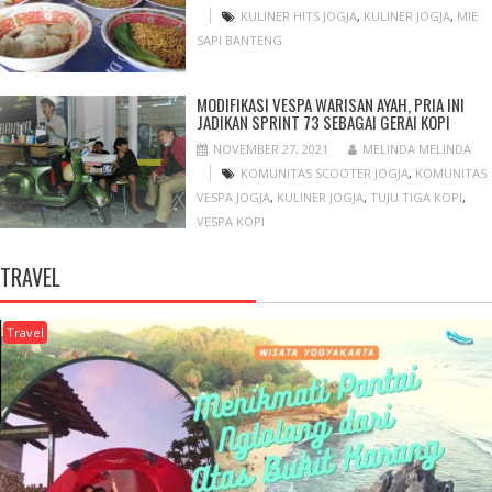
KULINER HITS JOGJA
,
KULINER JOGJA
,
MIE
SAPI BANTENG
MODIFIKASI VESPA WARISAN AYAH, PRIA INI
JADIKAN SPRINT 73 SEBAGAI GERAI KOPI
NOVEMBER 27, 2021
MELINDA MELINDA
KOMUNITAS SCOOTER JOGJA
,
KOMUNITAS
VESPA JOGJA
,
KULINER JOGJA
,
TUJU TIGA KOPI
,
VESPA KOPI
TRAVEL
Travel