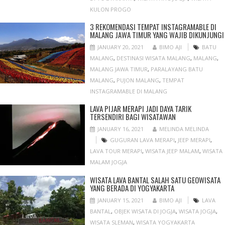
KULON PROGO
3 REKOMENDASI TEMPAT INSTAGRAMABLE DI
MALANG JAWA TIMUR YANG WAJIB DIKUNJUNGI
JANUARY 20, 2021
BIMO AJI
BATU
MALANG
,
DESTINASI WISATA MALANG
,
MALANG
,
MALANG JAWA TIMUR
,
PARALAYANG BATU
MALANG
,
PUJON MALANG
,
TEMPAT
INSTAGRAMABLE DI MALANG
LAVA PIJAR MERAPI JADI DAYA TARIK
TERSENDIRI BAGI WISATAWAN
JANUARY 16, 2021
MELINDA MELINDA
GUGURAN LAVA MERAPI
,
JEEP MERAPI
,
LAVA TOUR MERAPI
,
WISATA JEEP MALAM
,
WISATA
MALAM JOGJA
WISATA LAVA BANTAL SALAH SATU GEOWISATA
YANG BERADA DI YOGYAKARTA
JANUARY 15, 2021
BIMO AJI
LAVA
BANTAL
,
OBJEK WISATA DI JOGJA
,
WISATA JOGJA
,
WISATA SLEMAN
,
WISATA YOGYAKARTA