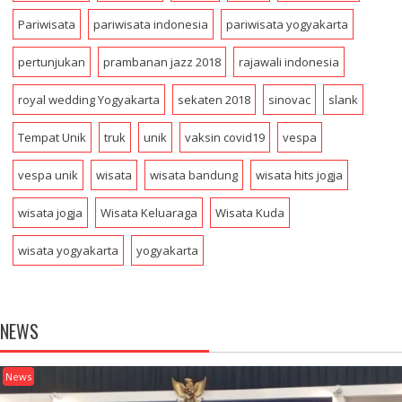
Pariwisata
pariwisata indonesia
pariwisata yogyakarta
pertunjukan
prambanan jazz 2018
rajawali indonesia
royal wedding Yogyakarta
sekaten 2018
sinovac
slank
Tempat Unik
truk
unik
vaksin covid19
vespa
vespa unik
wisata
wisata bandung
wisata hits jogja
wisata jogja
Wisata Keluaraga
Wisata Kuda
wisata yogyakarta
yogyakarta
NEWS
News