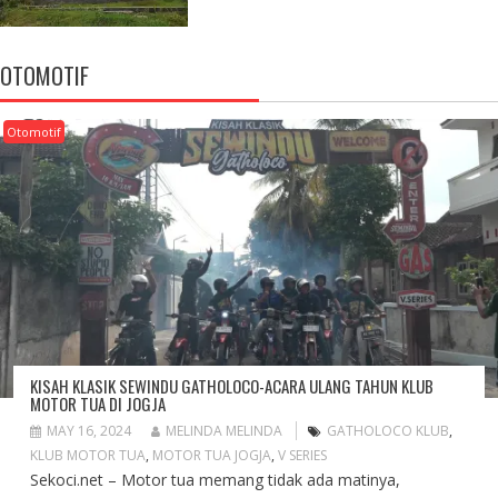
OTOMOTIF
Otomotif
KISAH KLASIK SEWINDU GATHOLOCO-ACARA ULANG TAHUN KLUB
MOTOR TUA DI JOGJA
MAY 16, 2024
MELINDA MELINDA
GATHOLOCO KLUB
,
KLUB MOTOR TUA
,
MOTOR TUA JOGJA
,
V SERIES
Sekoci.net – Motor tua memang tidak ada matinya,