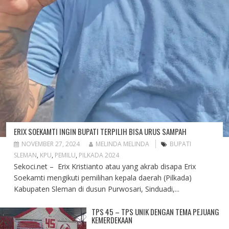
ERIX SOEKAMTI INGIN BUPATI TERPILIH BISA URUS SAMPAH
NOVEMBER 27, 2024
MELINDA MELINDA
BUPATI
SLEMAN
,
KPU
,
PEMILU
,
PILKADA 2024
Sekoci.net – Erix Kristianto atau yang akrab disapa Erix
Soekamti mengikuti pemilihan kepala daerah (Pilkada)
Kabupaten Sleman di dusun Purwosari, Sinduadi,...
TPS 45 – TPS UNIK DENGAN TEMA PEJUANG
KEMERDEKAAN