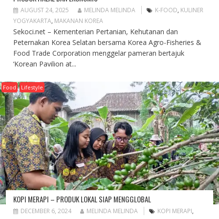
AUGUST 24, 2025
MELINDA MELINDA
K-FOOD
,
KULINER
YOGYAKARTA
,
MAKANAN KOREA
Sekoci.net – Kementerian Pertanian, Kehutanan dan
Peternakan Korea Selatan bersama Korea Agro-Fisheries &
Food Trade Corporation menggelar pameran bertajuk
‘Korean Pavilion at...
Food
Lifestyle
KOPI MERAPI – PRODUK LOKAL SIAP MENGGLOBAL
DECEMBER 6, 2024
MELINDA MELINDA
KOPI MERAPI
,