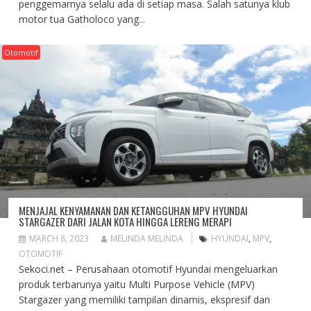
penggemarnya selalu ada di setiap masa. Salah satunya klub
motor tua Gatholoco yang...
Otomotif
MENJAJAL KENYAMANAN DAN KETANGGUHAN MPV HYUNDAI
STARGAZER DARI JALAN KOTA HINGGA LERENG MERAPI
MARCH 8, 2023
MELINDA MELINDA
HYUNDAI
,
MPV
,
OTOMOTIF
Sekoci.net – Perusahaan otomotif Hyundai mengeluarkan
produk terbarunya yaitu Multi Purpose Vehicle (MPV)
Stargazer yang memiliki tampilan dinamis, ekspresif dan