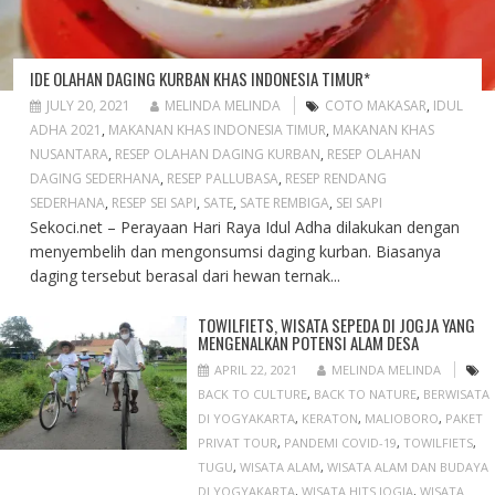
IDE OLAHAN DAGING KURBAN KHAS INDONESIA TIMUR*
JULY 20, 2021
MELINDA MELINDA
COTO MAKASAR
,
IDUL
ADHA 2021
,
MAKANAN KHAS INDONESIA TIMUR
,
MAKANAN KHAS
NUSANTARA
,
RESEP OLAHAN DAGING KURBAN
,
RESEP OLAHAN
DAGING SEDERHANA
,
RESEP PALLUBASA
,
RESEP RENDANG
SEDERHANA
,
RESEP SEI SAPI
,
SATE
,
SATE REMBIGA
,
SEI SAPI
Sekoci.net – Perayaan Hari Raya Idul Adha dilakukan dengan
menyembelih dan mengonsumsi daging kurban. Biasanya
daging tersebut berasal dari hewan ternak...
TOWILFIETS, WISATA SEPEDA DI JOGJA YANG
MENGENALKAN POTENSI ALAM DESA
APRIL 22, 2021
MELINDA MELINDA
BACK TO CULTURE
,
BACK TO NATURE
,
BERWISATA
DI YOGYAKARTA
,
KERATON
,
MALIOBORO
,
PAKET
PRIVAT TOUR
,
PANDEMI COVID-19
,
TOWILFIETS
,
TUGU
,
WISATA ALAM
,
WISATA ALAM DAN BUDAYA
DI YOGYAKARTA
,
WISATA HITS JOGJA
,
WISATA