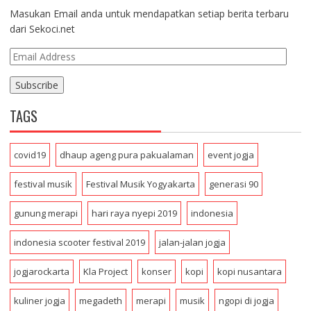
Masukan Email anda untuk mendapatkan setiap berita terbaru
dari Sekoci.net
E
m
a
i
TAGS
l
A
d
covid19
dhaup ageng pura pakualaman
event jogja
d
r
festival musik
Festival Musik Yogyakarta
generasi 90
e
s
gunung merapi
hari raya nyepi 2019
indonesia
s
indonesia scooter festival 2019
jalan-jalan jogja
jogjarockarta
Kla Project
konser
kopi
kopi nusantara
kuliner jogja
megadeth
merapi
musik
ngopi di jogja