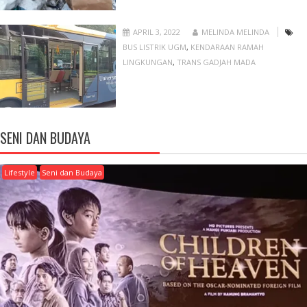
APRIL 3, 2022
MELINDA MELINDA
BUS LISTRIK UGM
,
KENDARAAN RAMAH
LINGKUNGAN
,
TRANS GADJAH MADA
SENI DAN BUDAYA
Lifestyle
Seni dan Budaya