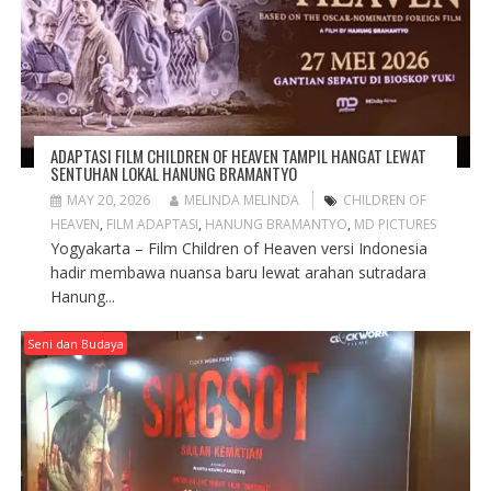
o
d
o
w
o
w
)
w
)
)
ADAPTASI FILM CHILDREN OF HEAVEN TAMPIL HANGAT LEWAT
SENTUHAN LOKAL HANUNG BRAMANTYO
MAY 20, 2026
MELINDA MELINDA
CHILDREN OF
HEAVEN
,
FILM ADAPTASI
,
HANUNG BRAMANTYO
,
MD PICTURES
Yogyakarta – Film Children of Heaven versi Indonesia
hadir membawa nuansa baru lewat arahan sutradara
Hanung...
Seni dan Budaya