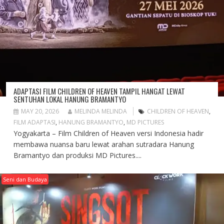
ADAPTASI FILM CHILDREN OF HEAVEN TAMPIL HANGAT LEWAT
SENTUHAN LOKAL HANUNG BRAMANTYO
MAY 20, 2026
MELINDA MELINDA
CHILDREN OF HEAVEN
,
FILM ADAPTASI
,
HANUNG BRAMANTYO
,
MD PICTURES
Yogyakarta – Film Children of Heaven versi Indonesia hadir
membawa nuansa baru lewat arahan sutradara Hanung
Bramantyo dan produksi MD Pictures....
Seni dan Budaya