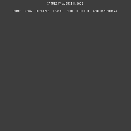
Skip
SATURDAY, AUGUST 8, 2026
to
HOME
NEWS
LIFESTYLE
TRAVEL
FOOD
OTOMOTIF
SENI DAN BUDAYA
content