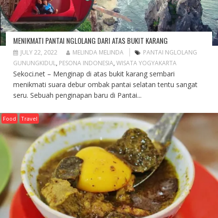
MENIKMATI PANTAI NGLOLANG DARI ATAS BUKIT KARANG
JULY 22, 2022
MELINDA MELINDA
PANTAI NGLOLANG
GUNUNGKIDUL
,
PESONA INDONESIA
,
WISATA YOGYAKARTA
Sekoci.net – Menginap di atas bukit karang sembari
menikmati suara debur ombak pantai selatan tentu sangat
seru. Sebuah penginapan baru di Pantai...
Food
Travel