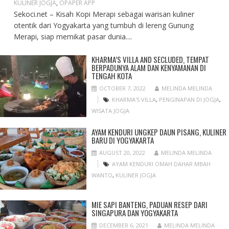
KULINER JOGJA
,
OPAPER APP
Sekoci.net – Kisah Kopi Merapi sebagai warisan kuliner
otentik dari Yogyakarta yang tumbuh di lereng Gunung
Merapi, siap memikat pasar dunia....
KHARMA’S VILLA AND SECLUDED, TEMPAT
BERPADUNYA ALAM DAN KENYAMANAN DI
TENGAH KOTA
OCTOBER 7, 2022
MELINDA MELINDA
KHARMA'S VILLA
,
PENGINAPAN DI JOGJA
,
WISATA JOGJA
AYAM KENDURI UNGKEP DAUN PISANG, KULINER
BARU DI YOGYAKARTA
AUGUST 20, 2022
MELINDA MELINDA
AYAM KENDURI OMAH DAHAR MBAH
WANTO
,
KULINER JOGJA
MIE SAPI BANTENG, PADUAN RESEP DARI
SINGAPURA DAN YOGYAKARTA
DECEMBER 6, 2021
MELINDA MELINDA