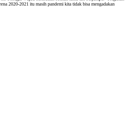
rena 2020-2021 itu masih pandemi kita tidak bisa mengadakan