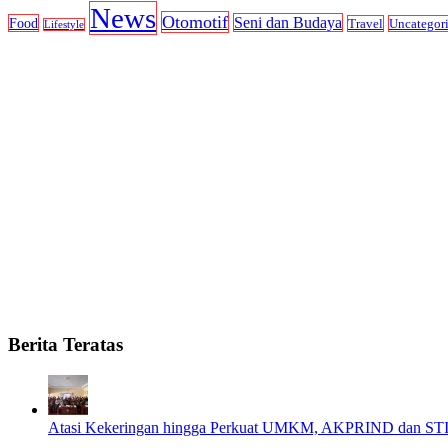
News
Otomotif
Seni dan Budaya
Food
Travel
Uncategor
Lifestyle
Berita Teratas
Atasi Kekeringan hingga Perkuat UMKM, AKPRIND dan STI