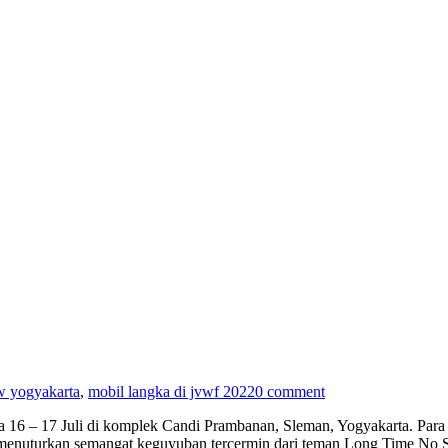
w yogyakarta
,
mobil langka di jvwf 2022
0 comment
a 16 – 17 Juli di komplek Candi Prambanan, Sleman, Yogyakarta. Para
nuturkan semangat keguyuban tercermin dari teman Long Time No See