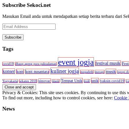
Subscribe Sekoci.net
Masukan Email anda untuk mendapatkan setiap berita terbaru dari Se
Email
Address
Tags
event jogja
festival musik
Fest
covid19
dhaup ageng pura pakualaman
kuliner jogja
konser
kopi
kopi nusantara
musik
megadeth
merapi
ngopi di
Tempat Unik
unik
sinovac
vaksin covid19
Yogyakarta
sekaten 2018
slank
truk
v
Privacy & Cookies: This site uses cookies. By continuing to use this w
To find out more, including how to control cookies, see here:
Cookie 
News