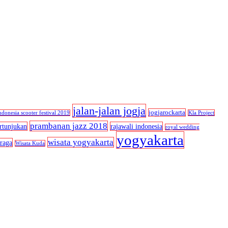
jalan-jalan jogja
jogjarockarta
ndonesia scooter festival 2019
Kla Project
prambanan jazz 2018
rtunjukan
rajawali indonesia
royal wedding
yogyakarta
wisata yogyakarta
raga
Wisata Kuda