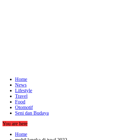
Home
News
Lifestyle
Travel
Food
Otomotif
Seni dan Budaya
You are here
Home
mobil langka di jvwf 2022