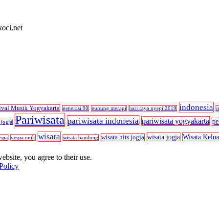
koci.net
indonesia
ival Musik Yogyakarta
generasi 90
gunung merapi
hari raya nyepi 2019
i
Pariwisata
pariwisata indonesia
pariwisata yogyakarta
pe
 jogja
wisata
wisata jogja
Wisata Kelua
wisata hits jogja
espa
vespa unik
wisata bandung
ebsite, you agree to their use.
Policy