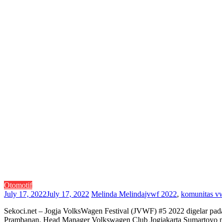
Otomotif
July 17, 2022
July 17, 2022
Melinda Melinda
jvwf 2022
,
komunitas v
Sekoci.net – Jogja VolksWagen Festival (JVWF) #5 2022 digelar pad
Prambanan. Head Manager Volkswagen Club Jogjakarta Sumartoyo me