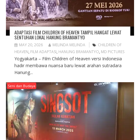
)
w
)
)
ADAPTASI FILM CHILDREN OF HEAVEN TAMPIL HANGAT LEWAT
SENTUHAN LOKAL HANUNG BRAMANTYO
MAY 20, 2026
MELINDA MELINDA
CHILDREN OF
HEAVEN
,
FILM ADAPTASI
,
HANUNG BRAMANTYO
,
MD PICTURES
Yogyakarta – Film Children of Heaven versi Indonesia
hadir membawa nuansa baru lewat arahan sutradara
Hanung...
Seni dan Budaya