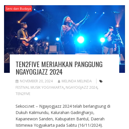
Seni dan Budaya
TEN2FIVE MERIAHKAN PANGGUNG
NGAYOGJAZZ 2024
NOVEMBER 20, 2024
MELINDA MELINDA
FESTIVAL MUSIK YOGYAKARTA
,
NGAYOGJAZZ 2024
,
TEN2FIVE
Sekoci.net – Ngayogjazz 2024 telah berlangsung di
Dukuh Kalimundu, Kalurahan Gadingharjo,
Kapanewon Sanden, Kabupaten Bantul, Daerah
Istimewa Yogyakarta pada Sabtu (16/11/2024).