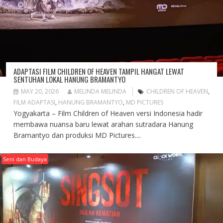
ADAPTASI FILM CHILDREN OF HEAVEN TAMPIL HANGAT LEWAT
SENTUHAN LOKAL HANUNG BRAMANTYO
MAY 20, 2026
MELINDA MELINDA
CHILDREN OF HEAVEN
,
FILM ADAPTASI
,
HANUNG BRAMANTYO
,
MD PICTURES
Yogyakarta – Film Children of Heaven versi Indonesia hadir
membawa nuansa baru lewat arahan sutradara Hanung
Bramantyo dan produksi MD Pictures....
Seni dan Budaya