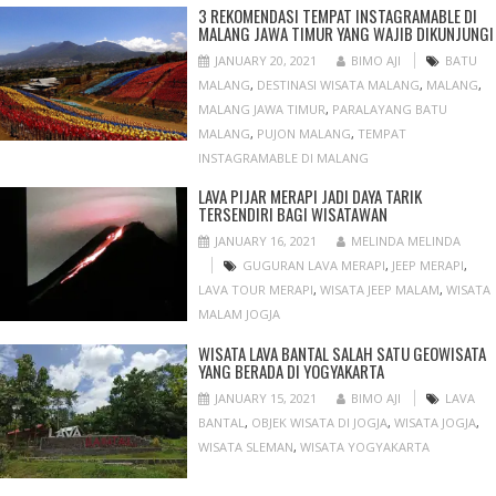
3 REKOMENDASI TEMPAT INSTAGRAMABLE DI
MALANG JAWA TIMUR YANG WAJIB DIKUNJUNGI
JANUARY 20, 2021
BIMO AJI
BATU
MALANG
,
DESTINASI WISATA MALANG
,
MALANG
,
MALANG JAWA TIMUR
,
PARALAYANG BATU
MALANG
,
PUJON MALANG
,
TEMPAT
INSTAGRAMABLE DI MALANG
LAVA PIJAR MERAPI JADI DAYA TARIK
TERSENDIRI BAGI WISATAWAN
JANUARY 16, 2021
MELINDA MELINDA
GUGURAN LAVA MERAPI
,
JEEP MERAPI
,
LAVA TOUR MERAPI
,
WISATA JEEP MALAM
,
WISATA
MALAM JOGJA
WISATA LAVA BANTAL SALAH SATU GEOWISATA
YANG BERADA DI YOGYAKARTA
JANUARY 15, 2021
BIMO AJI
LAVA
BANTAL
,
OBJEK WISATA DI JOGJA
,
WISATA JOGJA
,
WISATA SLEMAN
,
WISATA YOGYAKARTA