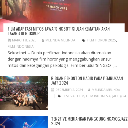
FILM ADAPTASI MITOS JAWA ‘SINGSOT’ SIULAN KEMATIAN AKAN
TAYANG DI BIOSKOP
MARCH 8, 2025
MELINDA MELINDA
FILM HOROR 2025
,
FILM INDONESIA
Sekoci.net – Dunia perfilman Indonesia akan diramaikan
dengan hadirnya film horor yang menggabungkan unsur
mitos dan ketegangan psikologis. Film berjudul ‘SINGSOT,...
RIBUAN PENONTON HADIR PADA PEMBUKAAN
JAFF 2024
DECEMBER 2, 2024
MELINDA MELINDA
FESTIVAL FILM
,
FILM INDONESIA
,
JAFF @24
TEN2FIVE MERIAHKAN PANGGUNG NGAYOGJAZZ
2024