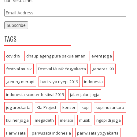
dari Sekoci.net
E
m
a
i
TAGS
l
A
d
covid19
dhaup ageng pura pakualaman
event jogja
d
r
festival musik
Festival Musik Yogyakarta
generasi 90
e
s
gunung merapi
hari raya nyepi 2019
indonesia
s
indonesia scooter festival 2019
jalan-jalan jogja
jogjarockarta
Kla Project
konser
kopi
kopi nusantara
kuliner jogja
megadeth
merapi
musik
ngopi di jogja
Pariwisata
pariwisata indonesia
pariwisata yogyakarta