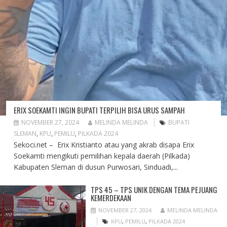
ERIX SOEKAMTI INGIN BUPATI TERPILIH BISA URUS SAMPAH
NOVEMBER 27, 2024
MELINDA MELINDA
BUPATI
SLEMAN
,
KPU
,
PEMILU
,
PILKADA 2024
Sekoci.net – Erix Kristianto atau yang akrab disapa Erix
Soekamti mengikuti pemilihan kepala daerah (Pilkada)
Kabupaten Sleman di dusun Purwosari, Sinduadi,...
TPS 45 – TPS UNIK DENGAN TEMA PEJUANG
KEMERDEKAAN
NOVEMBER 27, 2024
MELINDA MELINDA
KPU
,
PEMILU
,
PILKADA 2024