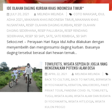
IDE OLAHAN DAGING KURBAN KHAS INDONESIA TIMUR*
JULY 20, 2021
MELINDA MELINDA
COTO MAKASAR
,
IDUL
ADHA 2021
,
MAKANAN KHAS INDONESIA TIMUR
,
MAKANAN KHAS
NUSANTARA
,
RESEP OLAHAN DAGING KURBAN
,
RESEP OLAHAN
DAGING SEDERHANA
,
RESEP PALLUBASA
,
RESEP RENDANG
SEDERHANA
,
RESEP SEI SAPI
,
SATE
,
SATE REMBIGA
,
SEI SAPI
Sekoci.net – Perayaan Hari Raya Idul Adha dilakukan dengan
menyembelih dan mengonsumsi daging kurban. Biasanya
daging tersebut berasal dari hewan ternak...
TOWILFIETS, WISATA SEPEDA DI JOGJA YANG
MENGENALKAN POTENSI ALAM DESA
APRIL 22, 2021
MELINDA MELINDA
BACK TO CULTURE
,
BACK TO NATURE
,
BERWISATA
DI YOGYAKARTA
,
KERATON
,
MALIOBORO
,
PAKET
PRIVAT TOUR
,
PANDEMI COVID-19
,
TOWILFIETS
,
TUGU
,
WISATA ALAM
,
WISATA ALAM DAN BUDAYA
DI YOGYAKARTA
,
WISATA HITS JOGJA
,
WISATA
KULON PROGO