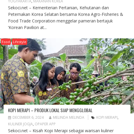
YOGYAKARTA
,
MAKANAN KOREA
Sekoci.net – Kementerian Pertanian, Kehutanan dan
Peternakan Korea Selatan bersama Korea Agro-Fisheries &
Food Trade Corporation menggelar pameran bertajuk
‘Korean Pavilion at...
Food
Lifestyle
KOPI MERAPI – PRODUK LOKAL SIAP MENGGLOBAL
DECEMBER 6, 2024
MELINDA MELINDA
KOPI MERAPI
,
KULINER JOGJA
,
OPAPER APP
Sekoci.net – Kisah Kopi Merapi sebagai warisan kuliner