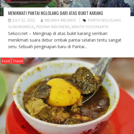
MENIKMATI PANTAI NGLOLANG DARI ATAS BUKIT KARANG
JULY 22, 2022
MELINDA MELINDA
PANTAI NGLOLANG
GUNUNGKIDUL
,
PESONA INDONESIA
,
WISATA YOGYAKARTA
Sekoci.net – Menginap di atas bukit karang sembari
menikmati suara debur ombak pantai selatan tentu sangat
seru. Sebuah penginapan baru di Pantai...
Food
Travel