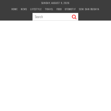
Skip
SUNDAY, AUGUST 9, 2026
to
HOME
NEWS
LIFESTYLE
TRAVEL
FOOD
OTOMOTIF
SENI DAN BUDAYA
content