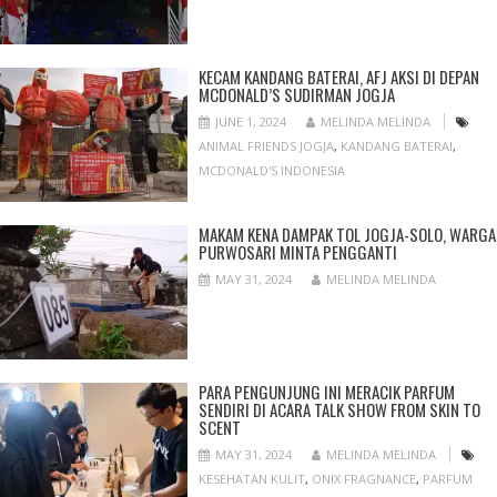
KECAM KANDANG BATERAI, AFJ AKSI DI DEPAN
MCDONALD’S SUDIRMAN JOGJA
JUNE 1, 2024
MELINDA MELINDA
ANIMAL FRIENDS JOGJA
,
KANDANG BATERAI
,
MCDONALD'S INDONESIA
MAKAM KENA DAMPAK TOL JOGJA-SOLO, WARGA
PURWOSARI MINTA PENGGANTI
MAY 31, 2024
MELINDA MELINDA
PARA PENGUNJUNG INI MERACIK PARFUM
SENDIRI DI ACARA TALK SHOW FROM SKIN TO
SCENT
MAY 31, 2024
MELINDA MELINDA
KESEHATAN KULIT
,
ONIX FRAGNANCE
,
PARFUM