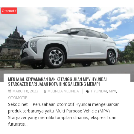
Otomotif
MENJAJAL KENYAMANAN DAN KETANGGUHAN MPV HYUNDAI
STARGAZER DARI JALAN KOTA HINGGA LERENG MERAPI
MARCH 8, 2023
MELINDA MELINDA
HYUNDAI
,
MPV
,
OTOMOTIF
Sekoci.net – Perusahaan otomotif Hyundai mengeluarkan
produk terbarunya yaitu Multi Purpose Vehicle (MPV)
Stargazer yang memiliki tampilan dinamis, ekspresif dan
futuristis....