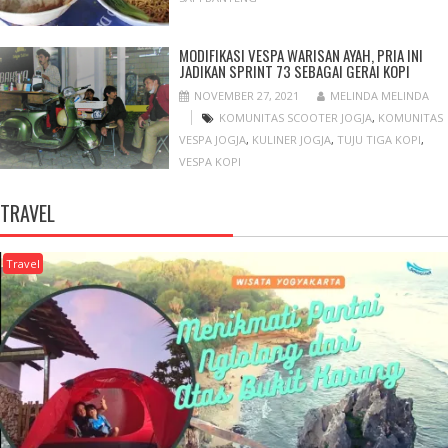
MODIFIKASI VESPA WARISAN AYAH, PRIA INI
JADIKAN SPRINT 73 SEBAGAI GERAI KOPI
NOVEMBER 27, 2021
MELINDA MELINDA
KOMUNITAS SCOOTER JOGJA
,
KOMUNITAS
VESPA JOGJA
,
KULINER JOGJA
,
TUJU TIGA KOPI
,
VESPA KOPI
TRAVEL
Travel