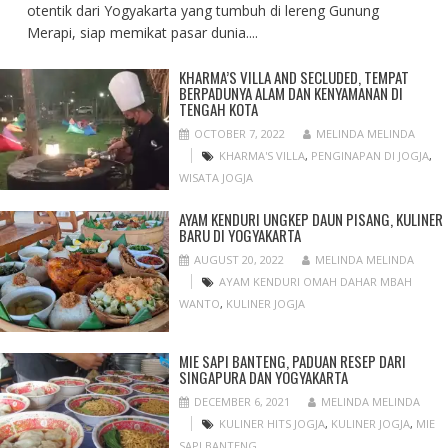
otentik dari Yogyakarta yang tumbuh di lereng Gunung
Merapi, siap memikat pasar dunia....
KHARMA’S VILLA AND SECLUDED, TEMPAT
BERPADUNYA ALAM DAN KENYAMANAN DI
TENGAH KOTA
OCTOBER 7, 2022
MELINDA MELINDA
KHARMA'S VILLA
,
PENGINAPAN DI JOGJA
,
WISATA JOGJA
AYAM KENDURI UNGKEP DAUN PISANG, KULINER
BARU DI YOGYAKARTA
AUGUST 20, 2022
MELINDA MELINDA
AYAM KENDURI OMAH DAHAR MBAH
WANTO
,
KULINER JOGJA
MIE SAPI BANTENG, PADUAN RESEP DARI
SINGAPURA DAN YOGYAKARTA
DECEMBER 6, 2021
MELINDA MELINDA
KULINER HITS JOGJA
,
KULINER JOGJA
,
MIE
SAPI BANTENG