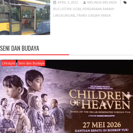
APRIL 3, 2022
MELINDA MELINDA
BUS LISTRIK UGM
,
KENDARAAN RAMAH
LINGKUNGAN
,
TRANS GADJAH MADA
SENI DAN BUDAYA
Lifestyle
Seni dan Budaya