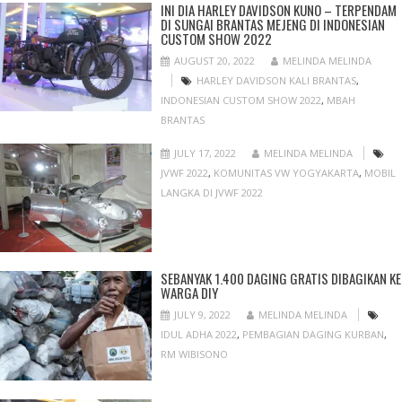
INI DIA HARLEY DAVIDSON KUNO – TERPENDAM
DI SUNGAI BRANTAS MEJENG DI INDONESIAN
CUSTOM SHOW 2022
AUGUST 20, 2022
MELINDA MELINDA
HARLEY DAVIDSON KALI BRANTAS
,
INDONESIAN CUSTOM SHOW 2022
,
MBAH
BRANTAS
JULY 17, 2022
MELINDA MELINDA
JVWF 2022
,
KOMUNITAS VW YOGYAKARTA
,
MOBIL
LANGKA DI JVWF 2022
SEBANYAK 1.400 DAGING GRATIS DIBAGIKAN KE
WARGA DIY
JULY 9, 2022
MELINDA MELINDA
IDUL ADHA 2022
,
PEMBAGIAN DAGING KURBAN
,
RM WIBISONO