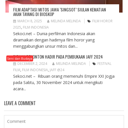
FILM ADAPTASI MITOS JAWA ‘SINGSOT’ SIULAN KEMATIAN
AKAN TAYANG DI BIOSKOP
MARCH 8, 2025
MELINDA MELINDA
FILM HOROR
2025
,
FILM INDONESIA
Sekoci.net – Dunia perfilman Indonesia akan
diramaikan dengan hadirnya film horor yang
menggabungkan unsur mitos dan...
RIBUAN PENONTON HADIR PADA PEMBUKAAN JAFF 2024
Seni dan Budaya
DECEMBER 2, 2024
MELINDA MELINDA
FESTIVAL
FILM
,
FILM INDONESIA
,
JAFF @24
Sekoci.net – Ribuan orang memenuhi Empire XXI Jogja
pada Sabtu, 30 November 2024 untuk mengikuti
acara...
LEAVE A COMMENT