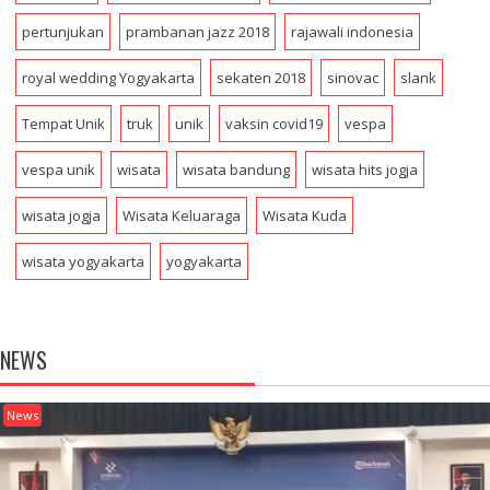
pertunjukan
prambanan jazz 2018
rajawali indonesia
royal wedding Yogyakarta
sekaten 2018
sinovac
slank
Tempat Unik
truk
unik
vaksin covid19
vespa
vespa unik
wisata
wisata bandung
wisata hits jogja
wisata jogja
Wisata Keluaraga
Wisata Kuda
wisata yogyakarta
yogyakarta
NEWS
News