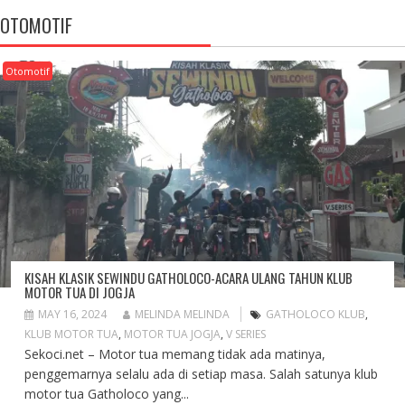
OTOMOTIF
Otomotif
KISAH KLASIK SEWINDU GATHOLOCO-ACARA ULANG TAHUN KLUB
MOTOR TUA DI JOGJA
MAY 16, 2024
MELINDA MELINDA
GATHOLOCO KLUB
,
KLUB MOTOR TUA
,
MOTOR TUA JOGJA
,
V SERIES
Sekoci.net – Motor tua memang tidak ada matinya,
penggemarnya selalu ada di setiap masa. Salah satunya klub
motor tua Gatholoco yang...