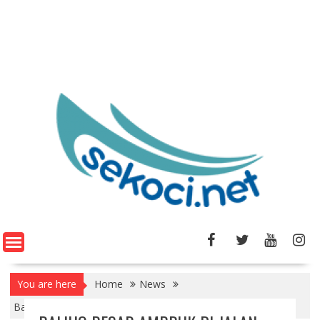
You are here
Home
News
Baliho Besar Ambruk di Jalan Ringroad Yogyakarta