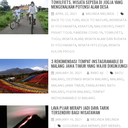
TOWILFIETS, WISATA SEPEDA DI JOGJA YANG
MENGENALKAN POTENSI ALAM DESA
APRIL 22, 2021
MELINDA MELINDA
BACK TO CULTURE
,
BACK TO NATURE
,
BERWISATA
DI YOGYAKARTA
,
KERATON
,
MALIOBORO
,
PAKET
PRIVAT TOUR
,
PANDEMI COVID-19
,
TOWILFIETS
,
TUGU
,
WISATA ALAM
,
WISATA ALAM DAN BUDAYA
DI YOGYAKARTA
,
WISATA HITS JOGJA
,
WISATA
KULON PROGO
3 REKOMENDASI TEMPAT INSTAGRAMABLE DI
MALANG JAWA TIMUR YANG WAJIB DIKUNJUNGI
JANUARY 20, 2021
BIMO AJI
BATU
MALANG
,
DESTINASI WISATA MALANG
,
MALANG
,
MALANG JAWA TIMUR
,
PARALAYANG BATU
MALANG
,
PUJON MALANG
,
TEMPAT
INSTAGRAMABLE DI MALANG
LAVA PIJAR MERAPI JADI DAYA TARIK
TERSENDIRI BAGI WISATAWAN
JANUARY 16, 2021
MELINDA MELINDA
GUGURAN LAVA MERAPI
,
JEEP MERAPI
,