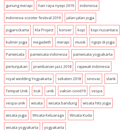
s
gunung merapi
hari raya nyepi 2019
indonesia
s
indonesia scooter festival 2019
jalan-jalan jogja
jogjarockarta
Kla Project
konser
kopi
kopi nusantara
kuliner jogja
megadeth
merapi
musik
ngopi di jogja
Pariwisata
pariwisata indonesia
pariwisata yogyakarta
pertunjukan
prambanan jazz 2018
rajawali indonesia
royal wedding Yogyakarta
sekaten 2018
sinovac
slank
Tempat Unik
truk
unik
vaksin covid19
vespa
vespa unik
wisata
wisata bandung
wisata hits jogja
wisata jogja
Wisata Keluaraga
Wisata Kuda
wisata yogyakarta
yogyakarta