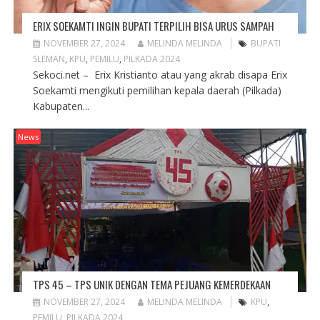
ERIX SOEKAMTI INGIN BUPATI TERPILIH BISA URUS SAMPAH
NOVEMBER 27, 2024
MELINDA MELINDA
BUPATI
SLEMAN
,
KPU
,
PEMILU
,
PILKADA 2024
Sekoci.net – Erix Kristianto atau yang akrab disapa Erix
Soekamti mengikuti pemilihan kepala daerah (Pilkada)
Kabupaten...
News
TPS 45 – TPS UNIK DENGAN TEMA PEJUANG KEMERDEKAAN
NOVEMBER 27, 2024
MELINDA MELINDA
KPU
,
PEMILU
,
PILKADA 2024