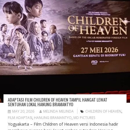
ADAPTASI FILM CHILDREN OF HEAVEN TAMPIL HANGAT LEWAT
SENTUHAN LOKAL HANUNG BRAMANTYO
MAY 20, 2026
MELINDA MELINDA
CHILDREN OF HEAVEN
,
FILM ADAPTASI
,
HANUNG BRAMANTYO
,
MD PICTURES
Yogyakarta – Film Children of Heaven versi Indonesia hadir