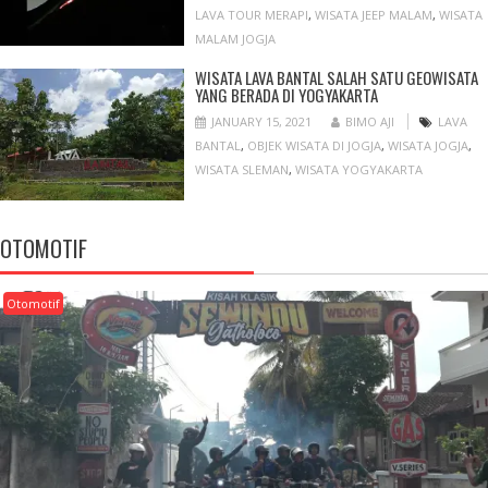
LAVA TOUR MERAPI
,
WISATA JEEP MALAM
,
WISATA
MALAM JOGJA
WISATA LAVA BANTAL SALAH SATU GEOWISATA
YANG BERADA DI YOGYAKARTA
JANUARY 15, 2021
BIMO AJI
LAVA
BANTAL
,
OBJEK WISATA DI JOGJA
,
WISATA JOGJA
,
WISATA SLEMAN
,
WISATA YOGYAKARTA
OTOMOTIF
Otomotif