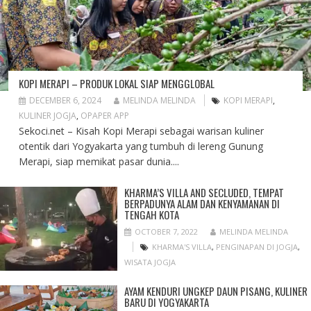
KOPI MERAPI – PRODUK LOKAL SIAP MENGGLOBAL
DECEMBER 6, 2024
MELINDA MELINDA
KOPI MERAPI
,
KULINER JOGJA
,
OPAPER APP
Sekoci.net – Kisah Kopi Merapi sebagai warisan kuliner
otentik dari Yogyakarta yang tumbuh di lereng Gunung
Merapi, siap memikat pasar dunia....
KHARMA’S VILLA AND SECLUDED, TEMPAT
BERPADUNYA ALAM DAN KENYAMANAN DI
TENGAH KOTA
OCTOBER 7, 2022
MELINDA MELINDA
KHARMA'S VILLA
,
PENGINAPAN DI JOGJA
,
WISATA JOGJA
AYAM KENDURI UNGKEP DAUN PISANG, KULINER
BARU DI YOGYAKARTA