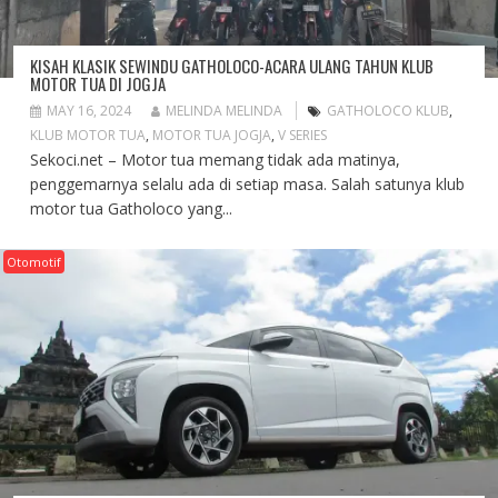
KISAH KLASIK SEWINDU GATHOLOCO-ACARA ULANG TAHUN KLUB
MOTOR TUA DI JOGJA
MAY 16, 2024
MELINDA MELINDA
GATHOLOCO KLUB
,
KLUB MOTOR TUA
,
MOTOR TUA JOGJA
,
V SERIES
Sekoci.net – Motor tua memang tidak ada matinya,
penggemarnya selalu ada di setiap masa. Salah satunya klub
motor tua Gatholoco yang...
Otomotif