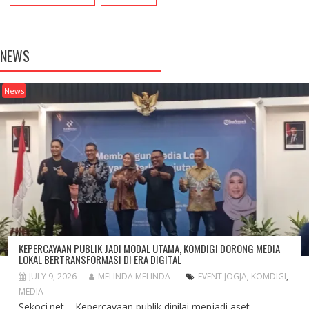
NEWS
News
KEPERCAYAAN PUBLIK JADI MODAL UTAMA, KOMDIGI DORONG MEDIA
LOKAL BERTRANSFORMASI DI ERA DIGITAL
JULY 9, 2026
MELINDA MELINDA
EVENT JOGJA
,
KOMDIGI
,
MEDIA
Sekoci.net – Kepercayaan publik dinilai menjadi aset