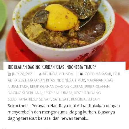
IDE OLAHAN DAGING KURBAN KHAS INDONESIA TIMUR*
JULY 20, 2021
MELINDA MELINDA
COTO MAKASAR
,
IDUL
ADHA 2021
,
MAKANAN KHAS INDONESIA TIMUR
,
MAKANAN KHAS
NUSANTARA
,
RESEP OLAHAN DAGING KURBAN
,
RESEP OLAHAN
DAGING SEDERHANA
,
RESEP PALLUBASA
,
RESEP RENDANG
SEDERHANA
,
RESEP SEI SAPI
,
SATE
,
SATE REMBIGA
,
SEI SAPI
Sekoci.net – Perayaan Hari Raya Idul Adha dilakukan dengan
menyembelih dan mengonsumsi daging kurban. Biasanya
daging tersebut berasal dari hewan ternak...