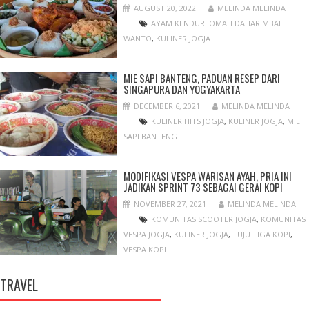
AUGUST 20, 2022
MELINDA MELINDA
AYAM KENDURI OMAH DAHAR MBAH
WANTO
,
KULINER JOGJA
MIE SAPI BANTENG, PADUAN RESEP DARI
SINGAPURA DAN YOGYAKARTA
DECEMBER 6, 2021
MELINDA MELINDA
KULINER HITS JOGJA
,
KULINER JOGJA
,
MIE
SAPI BANTENG
MODIFIKASI VESPA WARISAN AYAH, PRIA INI
JADIKAN SPRINT 73 SEBAGAI GERAI KOPI
NOVEMBER 27, 2021
MELINDA MELINDA
KOMUNITAS SCOOTER JOGJA
,
KOMUNITAS
VESPA JOGJA
,
KULINER JOGJA
,
TUJU TIGA KOPI
,
VESPA KOPI
TRAVEL