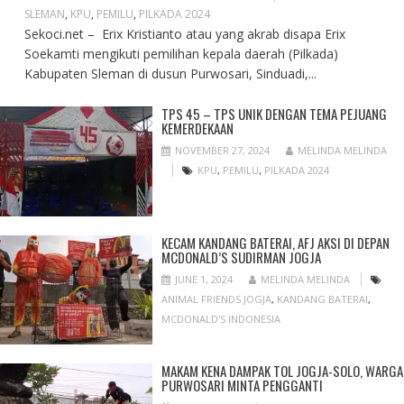
SLEMAN
,
KPU
,
PEMILU
,
PILKADA 2024
Sekoci.net – Erix Kristianto atau yang akrab disapa Erix
Soekamti mengikuti pemilihan kepala daerah (Pilkada)
Kabupaten Sleman di dusun Purwosari, Sinduadi,...
TPS 45 – TPS UNIK DENGAN TEMA PEJUANG
KEMERDEKAAN
NOVEMBER 27, 2024
MELINDA MELINDA
KPU
,
PEMILU
,
PILKADA 2024
KECAM KANDANG BATERAI, AFJ AKSI DI DEPAN
MCDONALD’S SUDIRMAN JOGJA
JUNE 1, 2024
MELINDA MELINDA
ANIMAL FRIENDS JOGJA
,
KANDANG BATERAI
,
MCDONALD'S INDONESIA
MAKAM KENA DAMPAK TOL JOGJA-SOLO, WARGA
PURWOSARI MINTA PENGGANTI