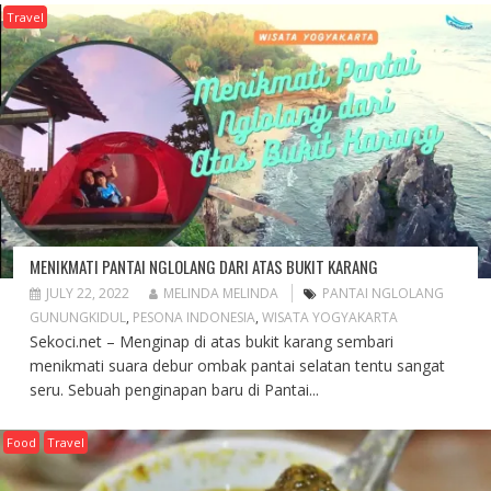
Travel
MENIKMATI PANTAI NGLOLANG DARI ATAS BUKIT KARANG
JULY 22, 2022
MELINDA MELINDA
PANTAI NGLOLANG
GUNUNGKIDUL
,
PESONA INDONESIA
,
WISATA YOGYAKARTA
Sekoci.net – Menginap di atas bukit karang sembari
menikmati suara debur ombak pantai selatan tentu sangat
seru. Sebuah penginapan baru di Pantai...
Food
Travel