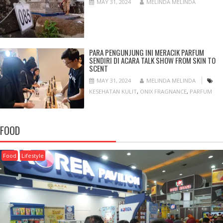
MAY 31, 2024
MELINDA MELINDA
PARA PENGUNJUNG INI MERACIK PARFUM
SENDIRI DI ACARA TALK SHOW FROM SKIN TO
SCENT
MAY 31, 2024
MELINDA MELINDA
KESEHATAN KULIT
,
ONIX FRAGNANCE
,
PARFUM
FOOD
Food
Lifestyle