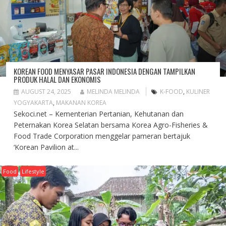
KOREAN FOOD MENYASAR PASAR INDONESIA DENGAN TAMPILKAN
PRODUK HALAL DAN EKONOMIS
AUGUST 24, 2025
MELINDA MELINDA
K-FOOD
,
KULINER
YOGYAKARTA
,
MAKANAN KOREA
Sekoci.net – Kementerian Pertanian, Kehutanan dan
Peternakan Korea Selatan bersama Korea Agro-Fisheries &
Food Trade Corporation menggelar pameran bertajuk
‘Korean Pavilion at...
Food
Lifestyle