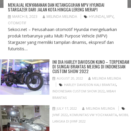
MENJAJAL KENYAMANAN DAN KETANGGUHAN MPV HYUNDAI
STARGAZER DARI JALAN KOTA HINGGA LERENG MERAPI
MARCH 8, 2023
MELINDA MELINDA
HYUNDAI
,
MPV
,
OTOMOTIF
Sekoci.net – Perusahaan otomotif Hyundai mengeluarkan
produk terbarunya yaitu Multi Purpose Vehicle (MPV)
Stargazer yang memiliki tampilan dinamis, ekspresif dan
futuristis....
INI DIA HARLEY DAVIDSON KUNO – TERPENDAM
DI SUNGAI BRANTAS MEJENG DI INDONESIAN
CUSTOM SHOW 2022
AUGUST 20, 2022
MELINDA MELINDA
HARLEY DAVIDSON KALI BRANTAS
,
INDONESIAN CUSTOM SHOW 2022
,
MBAH
BRANTAS
JULY 17, 2022
MELINDA MELINDA
JVWF 2022
,
KOMUNITAS VW YOGYAKARTA
,
MOBIL
LANGKA DI JVWF 2022