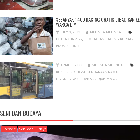
SEBANYAK 1.400 DAGING GRATIS DIBAGIKAN KE
WARGA DIY
JULY 9, 2022
MELINDA MELINDA
IDUL ADHA 2022
,
PEMBAGIAN DAGING KURBAN
,
RM WIBISONO
APRIL 3, 2022
MELINDA MELINDA
BUS LISTRIK UGM
,
KENDARAAN RAMAH
LINGKUNGAN
,
TRANS GADJAH MADA
SENI DAN BUDAYA
Lifestyle
Seni dan Budaya