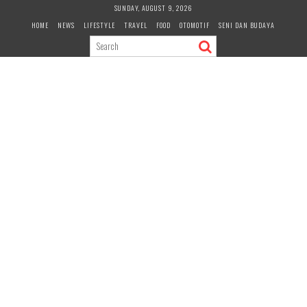
Skip
SUNDAY, AUGUST 9, 2026
to
HOME
NEWS
LIFESTYLE
TRAVEL
FOOD
OTOMOTIF
SENI DAN BUDAYA
content