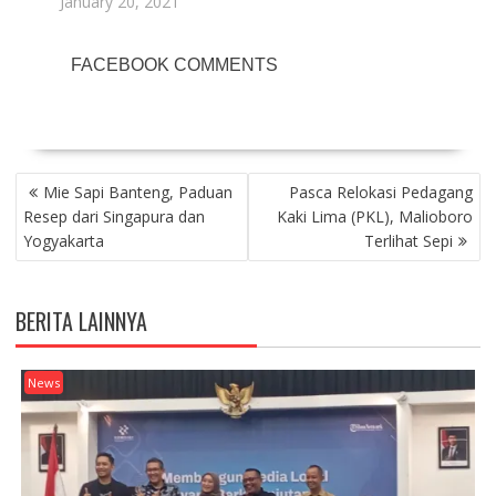
January 20, 2021
)
w
)
)
FACEBOOK COMMENTS
POST
Mie Sapi Banteng, Paduan
Pasca Relokasi Pedagang
NAVIGATION
Resep dari Singapura dan
Kaki Lima (PKL), Malioboro
Yogyakarta
Terlihat Sepi
BERITA LAINNYA
News