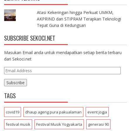
Atasi Kekeringan hingga Perkuat UMKM,
AKPRIND dan STIPRAM Terapkan Teknologi
Tepat Guna di Kedungsari
SUBSCRIBE SEKOCI.NET
Masukan Email anda untuk mendapatkan setiap berita terbaru
dari Sekoci.net
E
m
a
i
TAGS
l
A
d
covid19
dhaup ageng pura pakualaman
event jogja
d
r
festival musik
Festival Musik Yogyakarta
generasi 90
e