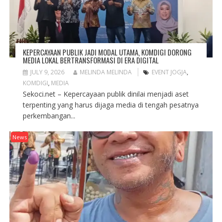
KEPERCAYAAN PUBLIK JADI MODAL UTAMA, KOMDIGI DORONG
MEDIA LOKAL BERTRANSFORMASI DI ERA DIGITAL
JULY 9, 2026
MELINDA MELINDA
EVENT JOGJA
,
KOMDIGI
,
MEDIA
Sekoci.net – Kepercayaan publik dinilai menjadi aset
terpenting yang harus dijaga media di tengah pesatnya
perkembangan...
News