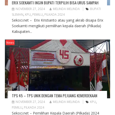
ERIX SOEKAMTI INGIN BUPATI TERPILIH BISA URUS SAMPAH
NOVEMBER 27, 2024
MELINDA MELINDA
BUPATI
SLEMAN
,
KPU
,
PEMILU
,
PILKADA 2024
Sekoci.net – Erix Kristianto atau yang akrab disapa Erix
Soekamti mengikuti pemilihan kepala daerah (Pilkada)
Kabupaten...
News
TPS 45 – TPS UNIK DENGAN TEMA PEJUANG KEMERDEKAAN
NOVEMBER 27, 2024
MELINDA MELINDA
KPU
,
PEMILU
,
PILKADA 2024
Sekoci.net – Pemilihan Kepala Daerah (Pilkada) 2024