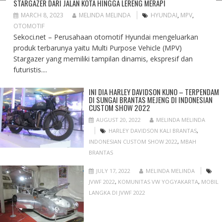
STARGAZER DARI JALAN KOTA HINGGA LERENG MERAPI
MARCH 8, 2023
MELINDA MELINDA
HYUNDAI
,
MPV
,
OTOMOTIF
Sekoci.net – Perusahaan otomotif Hyundai mengeluarkan
produk terbarunya yaitu Multi Purpose Vehicle (MPV)
Stargazer yang memiliki tampilan dinamis, ekspresif dan
futuristis....
INI DIA HARLEY DAVIDSON KUNO – TERPENDAM
DI SUNGAI BRANTAS MEJENG DI INDONESIAN
CUSTOM SHOW 2022
AUGUST 20, 2022
MELINDA MELINDA
HARLEY DAVIDSON KALI BRANTAS
,
INDONESIAN CUSTOM SHOW 2022
,
MBAH
BRANTAS
JULY 17, 2022
MELINDA MELINDA
JVWF 2022
,
KOMUNITAS VW YOGYAKARTA
,
MOBIL
LANGKA DI JVWF 2022