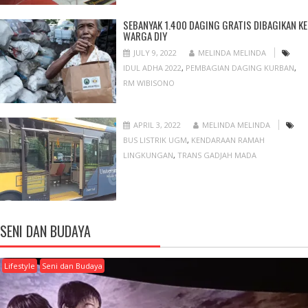
SEBANYAK 1.400 DAGING GRATIS DIBAGIKAN KE
WARGA DIY
JULY 9, 2022
MELINDA MELINDA
IDUL ADHA 2022
,
PEMBAGIAN DAGING KURBAN
,
RM WIBISONO
APRIL 3, 2022
MELINDA MELINDA
BUS LISTRIK UGM
,
KENDARAAN RAMAH
LINGKUNGAN
,
TRANS GADJAH MADA
SENI DAN BUDAYA
Lifestyle
Seni dan Budaya