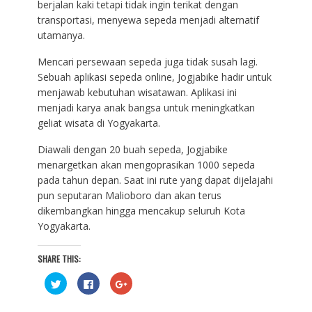
berjalan kaki tetapi tidak ingin terikat dengan
transportasi, menyewa sepeda menjadi alternatif
utamanya.
Mencari persewaan sepeda juga tidak susah lagi.
Sebuah aplikasi sepeda online, Jogjabike hadir untuk
menjawab kebutuhan wisatawan. Aplikasi ini
menjadi karya anak bangsa untuk meningkatkan
geliat wisata di Yogyakarta.
Diawali dengan 20 buah sepeda, Jogjabike
menargetkan akan mengoprasikan 1000 sepeda
pada tahun depan. Saat ini rute yang dapat dijelajahi
pun seputaran Malioboro dan akan terus
dikembangkan hingga mencakup seluruh Kota
Yogyakarta.
SHARE THIS:
C
C
C
l
l
l
i
i
i
c
c
c