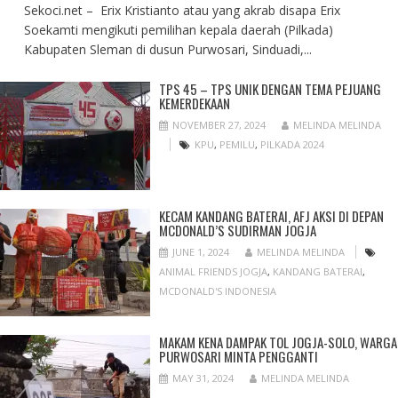
Sekoci.net – Erix Kristianto atau yang akrab disapa Erix
Soekamti mengikuti pemilihan kepala daerah (Pilkada)
Kabupaten Sleman di dusun Purwosari, Sinduadi,...
TPS 45 – TPS UNIK DENGAN TEMA PEJUANG
KEMERDEKAAN
NOVEMBER 27, 2024
MELINDA MELINDA
KPU
,
PEMILU
,
PILKADA 2024
KECAM KANDANG BATERAI, AFJ AKSI DI DEPAN
MCDONALD’S SUDIRMAN JOGJA
JUNE 1, 2024
MELINDA MELINDA
ANIMAL FRIENDS JOGJA
,
KANDANG BATERAI
,
MCDONALD'S INDONESIA
MAKAM KENA DAMPAK TOL JOGJA-SOLO, WARGA
PURWOSARI MINTA PENGGANTI
MAY 31, 2024
MELINDA MELINDA