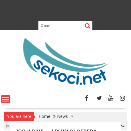
You are here
Home
News
Jogjabike – Aplikasi Sepeda Online Pertama Karya Anak Bangsa