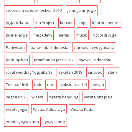
s
indonesia scooter festival 2019
jalan-jalan jogja
jogjarockarta
Kla Project
konser
kopi
kopi nusantara
kuliner jogja
megadeth
merapi
musik
ngopi di jogja
Pariwisata
pariwisata indonesia
pariwisata yogyakarta
pertunjukan
prambanan jazz 2018
rajawali indonesia
royal wedding Yogyakarta
sekaten 2018
sinovac
slank
Tempat Unik
truk
unik
vaksin covid19
vespa
vespa unik
wisata
wisata bandung
wisata hits jogja
wisata jogja
Wisata Keluaraga
Wisata Kuda
wisata yogyakarta
yogyakarta