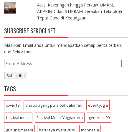
Atasi Kekeringan hingga Perkuat UMKM,
AKPRIND dan STIPRAM Terapkan Teknologi
Tepat Guna di Kedungsari
SUBSCRIBE SEKOCI.NET
Masukan Email anda untuk mendapatkan setiap berita terbaru
dari Sekoci.net
E
m
a
i
TAGS
l
A
d
covid19
dhaup ageng pura pakualaman
event jogja
d
r
festival musik
Festival Musik Yogyakarta
generasi 90
e
s
gunung merapi
hari raya nyepi 2019
indonesia