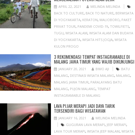
APRIL 22, 2021
MELINDA MELINDA
BACK TO CULTURE
,
BACK TO NATURE
,
BERWISATA
DI YOGYAKARTA
,
KERATON
,
MALIOBORO
,
PAKET
PRIVAT TOUR
,
PANDEMI COVID-19
,
TOWILFIETS
,
TUGU
,
WISATA ALAM
,
WISATA ALAM DAN BUDAYA
DI YOGYAKARTA
,
WISATA HITS JOGJA
,
WISATA
KULON PROGO
3 REKOMENDASI TEMPAT INSTAGRAMABLE DI
MALANG JAWA TIMUR YANG WAJIB DIKUNJUNGI
JANUARY 20, 2021
BIMO AJI
BATU
MALANG
,
DESTINASI WISATA MALANG
,
MALANG
,
MALANG JAWA TIMUR
,
PARALAYANG BATU
MALANG
,
PUJON MALANG
,
TEMPAT
INSTAGRAMABLE DI MALANG
LAVA PIJAR MERAPI JADI DAYA TARIK
TERSENDIRI BAGI WISATAWAN
JANUARY 16, 2021
MELINDA MELINDA
GUGURAN LAVA MERAPI
,
JEEP MERAPI
,
LAVA TOUR MERAPI
,
WISATA JEEP MALAM
,
WISATA