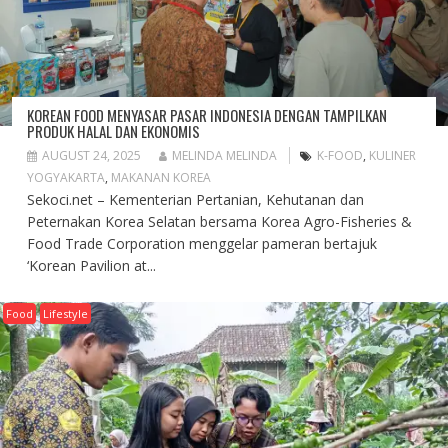
KOREAN FOOD MENYASAR PASAR INDONESIA DENGAN TAMPILKAN
PRODUK HALAL DAN EKONOMIS
AUGUST 24, 2025
MELINDA MELINDA
K-FOOD
,
KULINER
YOGYAKARTA
,
MAKANAN KOREA
Sekoci.net – Kementerian Pertanian, Kehutanan dan
Peternakan Korea Selatan bersama Korea Agro-Fisheries &
Food Trade Corporation menggelar pameran bertajuk
‘Korean Pavilion at...
Food
Lifestyle