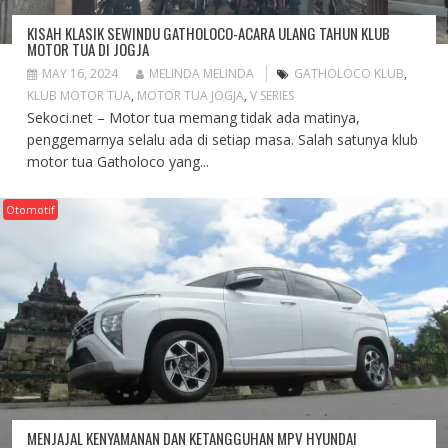
KISAH KLASIK SEWINDU GATHOLOCO-ACARA ULANG TAHUN KLUB
MOTOR TUA DI JOGJA
MAY 16, 2024
MELINDA MELINDA
GATHOLOCO KLUB
,
KLUB MOTOR TUA
,
MOTOR TUA JOGJA
,
V SERIES
Sekoci.net – Motor tua memang tidak ada matinya,
penggemarnya selalu ada di setiap masa. Salah satunya klub
motor tua Gatholoco yang...
Otomotif
MENJAJAL KENYAMANAN DAN KETANGGUHAN MPV HYUNDAI