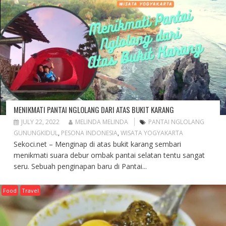
MENIKMATI PANTAI NGLOLANG DARI ATAS BUKIT KARANG
JULY 22, 2022
MELINDA MELINDA
PANTAI NGLOLANG
GUNUNGKIDUL
,
PESONA INDONESIA
,
WISATA YOGYAKARTA
Sekoci.net – Menginap di atas bukit karang sembari
menikmati suara debur ombak pantai selatan tentu sangat
seru. Sebuah penginapan baru di Pantai...
Food
Travel