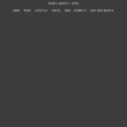
Skip
FRIDAY, AUGUST 7, 2026
to
HOME
NEWS
LIFESTYLE
TRAVEL
FOOD
OTOMOTIF
SENI DAN BUDAYA
content