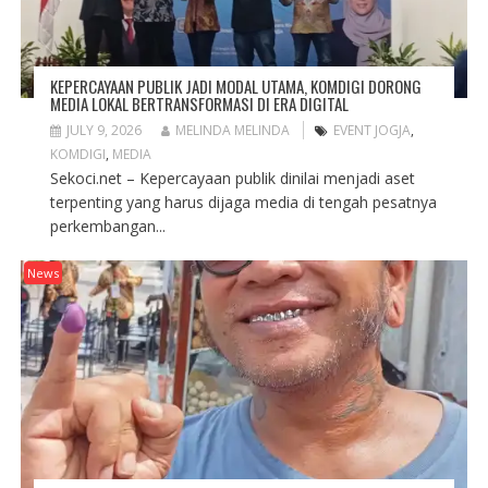
KEPERCAYAAN PUBLIK JADI MODAL UTAMA, KOMDIGI DORONG
MEDIA LOKAL BERTRANSFORMASI DI ERA DIGITAL
JULY 9, 2026
MELINDA MELINDA
EVENT JOGJA
,
KOMDIGI
,
MEDIA
Sekoci.net – Kepercayaan publik dinilai menjadi aset
terpenting yang harus dijaga media di tengah pesatnya
perkembangan...
News