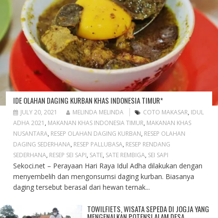
IDE OLAHAN DAGING KURBAN KHAS INDONESIA TIMUR*
JULY 20, 2021
MELINDA MELINDA
COTO MAKASAR
,
IDUL
ADHA 2021
,
MAKANAN KHAS INDONESIA TIMUR
,
MAKANAN KHAS
NUSANTARA
,
RESEP OLAHAN DAGING KURBAN
,
RESEP OLAHAN
DAGING SEDERHANA
,
RESEP PALLUBASA
,
RESEP RENDANG
SEDERHANA
,
RESEP SEI SAPI
,
SATE
,
SATE REMBIGA
,
SEI SAPI
Sekoci.net – Perayaan Hari Raya Idul Adha dilakukan dengan
menyembelih dan mengonsumsi daging kurban. Biasanya
daging tersebut berasal dari hewan ternak...
TOWILFIETS, WISATA SEPEDA DI JOGJA YANG
MENGENALKAN POTENSI ALAM DESA