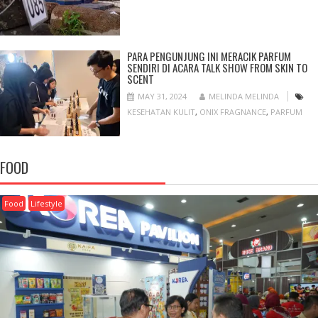
PARA PENGUNJUNG INI MERACIK PARFUM
SENDIRI DI ACARA TALK SHOW FROM SKIN TO
SCENT
MAY 31, 2024
MELINDA MELINDA
KESEHATAN KULIT
,
ONIX FRAGNANCE
,
PARFUM
FOOD
Food
Lifestyle