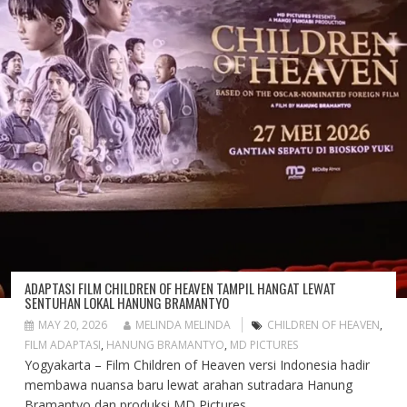
ADAPTASI FILM CHILDREN OF HEAVEN TAMPIL HANGAT LEWAT
SENTUHAN LOKAL HANUNG BRAMANTYO
MAY 20, 2026
MELINDA MELINDA
CHILDREN OF HEAVEN
,
FILM ADAPTASI
,
HANUNG BRAMANTYO
,
MD PICTURES
Yogyakarta – Film Children of Heaven versi Indonesia hadir
membawa nuansa baru lewat arahan sutradara Hanung
Bramantyo dan produksi MD Pictures....