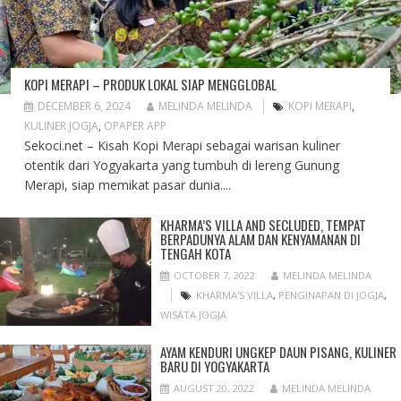
KOPI MERAPI – PRODUK LOKAL SIAP MENGGLOBAL
DECEMBER 6, 2024
MELINDA MELINDA
KOPI MERAPI
,
KULINER JOGJA
,
OPAPER APP
Sekoci.net – Kisah Kopi Merapi sebagai warisan kuliner
otentik dari Yogyakarta yang tumbuh di lereng Gunung
Merapi, siap memikat pasar dunia....
KHARMA’S VILLA AND SECLUDED, TEMPAT
BERPADUNYA ALAM DAN KENYAMANAN DI
TENGAH KOTA
OCTOBER 7, 2022
MELINDA MELINDA
KHARMA'S VILLA
,
PENGINAPAN DI JOGJA
,
WISATA JOGJA
AYAM KENDURI UNGKEP DAUN PISANG, KULINER
BARU DI YOGYAKARTA
AUGUST 20, 2022
MELINDA MELINDA