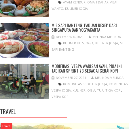
AYAM KENDURI OMAH DAHAR MBAH
WANTO
,
KULINER JOGJA
MIE SAPI BANTENG, PADUAN RESEP DARI
SINGAPURA DAN YOGYAKARTA
DECEMBER 6, 2021
MELINDA MELINDA
KULINER HITS JOGJA
,
KULINER JOGJA
,
MIE
SAPI BANTENG
MODIFIKASI VESPA WARISAN AYAH, PRIA INI
JADIKAN SPRINT 73 SEBAGAI GERAI KOPI
NOVEMBER 27, 2021
MELINDA MELINDA
KOMUNITAS SCOOTER JOGJA
,
KOMUNITAS
VESPA JOGJA
,
KULINER JOGJA
,
TUJU TIGA KOPI
,
VESPA KOPI
TRAVEL
Travel