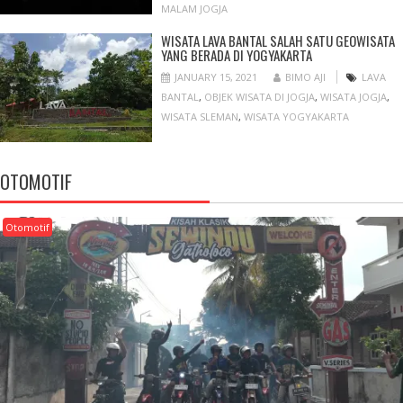
MALAM JOGJA
WISATA LAVA BANTAL SALAH SATU GEOWISATA
YANG BERADA DI YOGYAKARTA
JANUARY 15, 2021
BIMO AJI
LAVA
BANTAL
,
OBJEK WISATA DI JOGJA
,
WISATA JOGJA
,
WISATA SLEMAN
,
WISATA YOGYAKARTA
OTOMOTIF
Otomotif