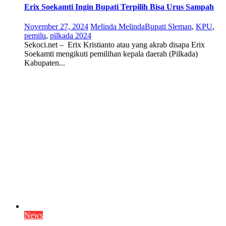
Erix Soekamti Ingin Bupati Terpilih Bisa Urus Sampah
November 27, 2024
Melinda Melinda
Bupati Sleman
,
KPU
,
pemilu
,
pilkada 2024
Sekoci.net – Erix Kristianto atau yang akrab disapa Erix
Soekamti mengikuti pemilihan kepala daerah (Pilkada)
Kabupaten...
News