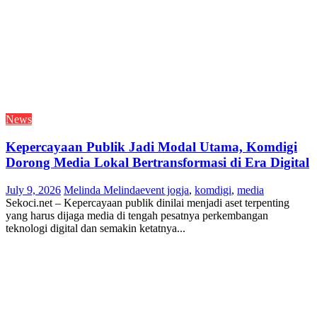
News
Kepercayaan Publik Jadi Modal Utama, Komdigi
Dorong Media Lokal Bertransformasi di Era Digital
July 9, 2026
Melinda Melinda
event jogja
,
komdigi
,
media
Sekoci.net – Kepercayaan publik dinilai menjadi aset terpenting
yang harus dijaga media di tengah pesatnya perkembangan
teknologi digital dan semakin ketatnya...