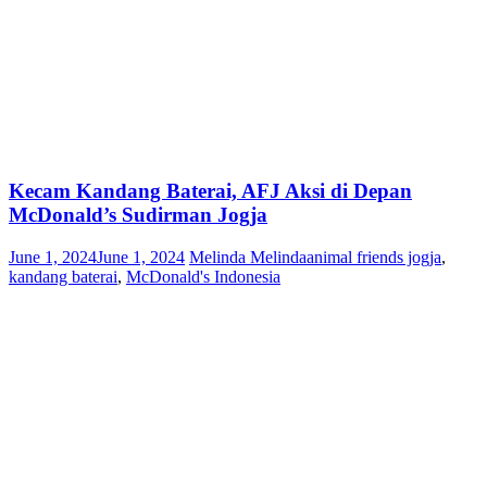
Kecam Kandang Baterai, AFJ Aksi di Depan
McDonald’s Sudirman Jogja
June 1, 2024
June 1, 2024
Melinda Melinda
animal friends jogja
,
kandang baterai
,
McDonald's Indonesia