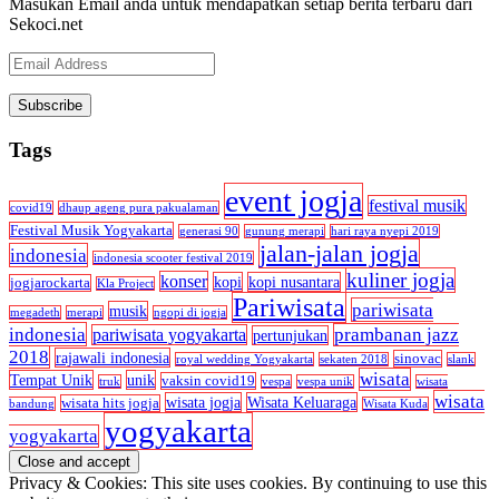
Masukan Email anda untuk mendapatkan setiap berita terbaru dari
Sekoci.net
Email
Address
Tags
event jogja
festival musik
covid19
dhaup ageng pura pakualaman
Festival Musik Yogyakarta
generasi 90
gunung merapi
hari raya nyepi 2019
jalan-jalan jogja
indonesia
indonesia scooter festival 2019
kuliner jogja
konser
kopi
kopi nusantara
jogjarockarta
Kla Project
Pariwisata
pariwisata
musik
megadeth
merapi
ngopi di jogja
indonesia
prambanan jazz
pariwisata yogyakarta
pertunjukan
2018
rajawali indonesia
sinovac
royal wedding Yogyakarta
sekaten 2018
slank
wisata
Tempat Unik
unik
vaksin covid19
truk
vespa
vespa unik
wisata
wisata
wisata jogja
Wisata Keluaraga
wisata hits jogja
bandung
Wisata Kuda
yogyakarta
yogyakarta
Privacy & Cookies: This site uses cookies. By continuing to use this