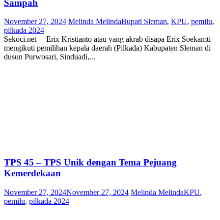
Sampah
November 27, 2024
Melinda Melinda
Bupati Sleman
,
KPU
,
pemilu
,
pilkada 2024
Sekoci.net – Erix Kristianto atau yang akrab disapa Erix Soekamti
mengikuti pemilihan kepala daerah (Pilkada) Kabupaten Sleman di
dusun Purwosari, Sinduadi,...
TPS 45 – TPS Unik dengan Tema Pejuang
Kemerdekaan
November 27, 2024
November 27, 2024
Melinda Melinda
KPU
,
pemilu
,
pilkada 2024