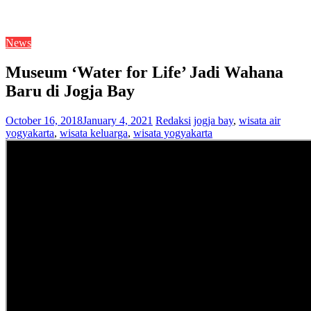
News
Museum ‘Water for Life’ Jadi Wahana
Baru di Jogja Bay
October 16, 2018
January 4, 2021
Redaksi
jogja bay
,
wisata air
yogyakarta
,
wisata keluarga
,
wisata yogyakarta