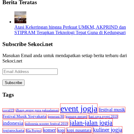
Berita Teratas
Atasi Kekeringan hingga Perkuat UMKM, AKPRIND dan
STIPRAM Terapkan Teknologi Tepat Guna di Kedungsari
Subscribe Sekoci.net
Masukan Email anda untuk mendapatkan setiap berita terbaru dari
Sekoci.net
Email
Address
Tags
event jogja
festival musik
covid19
dhaup ageng pura pakualaman
Festival Musik Yogyakarta
generasi 90
gunung merapi
hari raya nyepi 2019
jalan-jalan jogja
indonesia
indonesia scooter festival 2019
kuliner jogja
konser
kopi
kopi nusantara
jogjarockarta
Kla Project