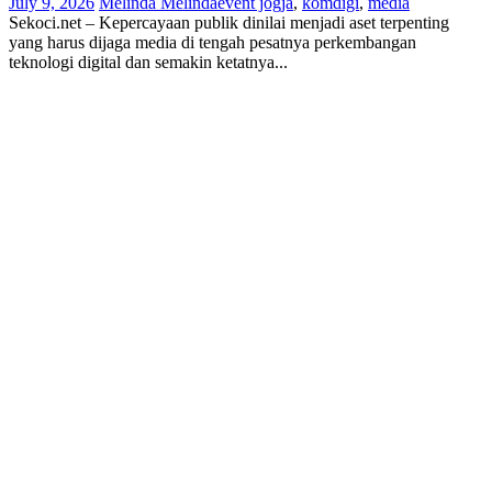
July 9, 2026
Melinda Melinda
event jogja
,
komdigi
,
media
Sekoci.net – Kepercayaan publik dinilai menjadi aset terpenting
yang harus dijaga media di tengah pesatnya perkembangan
teknologi digital dan semakin ketatnya...