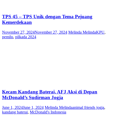
TPS 45 – TPS Unik dengan Tema Pejuang
Kemerdekaan
November 27, 2024
November 27, 2024
Melinda Melinda
KPU
,
pemilu
,
pilkada 2024
Kecam Kandang Baterai, AFJ Aksi di Depan
McDonald’s Sudirman Jogja
June 1, 2024
June 1, 2024
Melinda Melinda
animal friends jogja
,
kandang baterai
,
McDonald's Indonesia