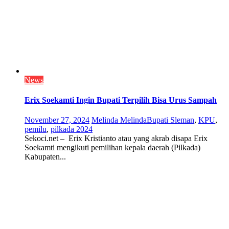
News
Erix Soekamti Ingin Bupati Terpilih Bisa Urus Sampah
November 27, 2024
Melinda Melinda
Bupati Sleman
,
KPU
,
pemilu
,
pilkada 2024
Sekoci.net – Erix Kristianto atau yang akrab disapa Erix
Soekamti mengikuti pemilihan kepala daerah (Pilkada)
Kabupaten...