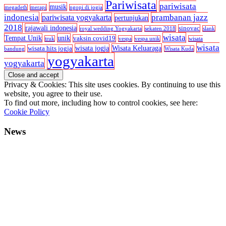
Pariwisata
pariwisata
musik
megadeth
merapi
ngopi di jogja
indonesia
prambanan jazz
pariwisata yogyakarta
pertunjukan
2018
rajawali indonesia
sinovac
royal wedding Yogyakarta
sekaten 2018
slank
wisata
Tempat Unik
unik
vaksin covid19
truk
vespa
vespa unik
wisata
wisata
wisata jogja
Wisata Keluaraga
wisata hits jogja
bandung
Wisata Kuda
yogyakarta
yogyakarta
Privacy & Cookies: This site uses cookies. By continuing to use this
website, you agree to their use.
To find out more, including how to control cookies, see here:
Cookie Policy
News