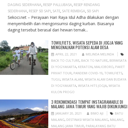
DAGING SEDERHANA
,
RESEP PALLUBASA
,
RESEP RENDANG
SEDERHANA
,
RESEP SEI SAPI
,
SATE
,
SATE REMBIGA
,
SEI SAPI
Sekoci.net – Perayaan Hari Raya Idul Adha dilakukan dengan
menyembelih dan mengonsumsi daging kurban. Biasanya
daging tersebut berasal dari hewan ternak...
TOWILFIETS, WISATA SEPEDA DI JOGJA YANG
MENGENALKAN POTENSI ALAM DESA
APRIL 22, 2021
MELINDA MELINDA
BACK TO CULTURE
,
BACK TO NATURE
,
BERWISATA
DI YOGYAKARTA
,
KERATON
,
MALIOBORO
,
PAKET
PRIVAT TOUR
,
PANDEMI COVID-19
,
TOWILFIETS
,
TUGU
,
WISATA ALAM
,
WISATA ALAM DAN BUDAYA
DI YOGYAKARTA
,
WISATA HITS JOGJA
,
WISATA
KULON PROGO
3 REKOMENDASI TEMPAT INSTAGRAMABLE DI
MALANG JAWA TIMUR YANG WAJIB DIKUNJUNGI
JANUARY 20, 2021
BIMO AJI
BATU
MALANG
,
DESTINASI WISATA MALANG
,
MALANG
,
MALANG JAWA TIMUR
,
PARALAYANG BATU