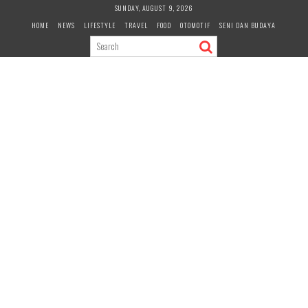
Skip
SUNDAY, AUGUST 9, 2026
to
HOME
NEWS
LIFESTYLE
TRAVEL
FOOD
OTOMOTIF
SENI DAN BUDAYA
content