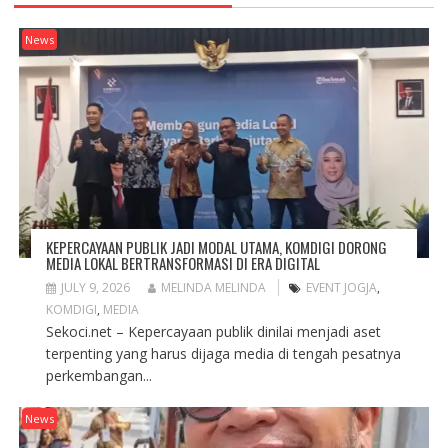
News
KEPERCAYAAN PUBLIK JADI MODAL UTAMA, KOMDIGI DORONG
MEDIA LOKAL BERTRANSFORMASI DI ERA DIGITAL
JULY 9, 2026
MELINDA MELINDA
EVENT JOGJA
,
KOMDIGI
,
MEDIA
Sekoci.net – Kepercayaan publik dinilai menjadi aset
terpenting yang harus dijaga media di tengah pesatnya
perkembangan...
News