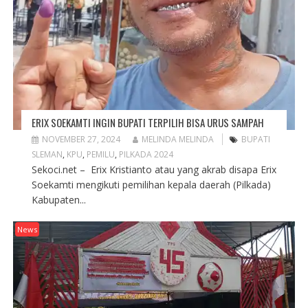
ERIX SOEKAMTI INGIN BUPATI TERPILIH BISA URUS SAMPAH
NOVEMBER 27, 2024
MELINDA MELINDA
BUPATI
SLEMAN
,
KPU
,
PEMILU
,
PILKADA 2024
Sekoci.net – Erix Kristianto atau yang akrab disapa Erix
Soekamti mengikuti pemilihan kepala daerah (Pilkada)
Kabupaten...
News