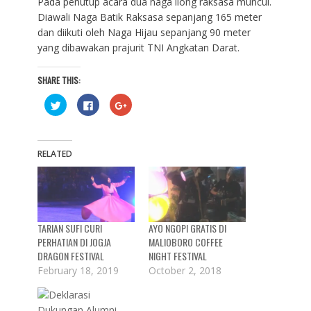
Pada penutup acara dua naga liong raksasa muncul.
Diawali Naga Batik Raksasa sepanjang 165 meter
dan diikuti oleh Naga Hijau sepanjang 90 meter
yang dibawakan prajurit TNI Angkatan Darat.
SHARE THIS:
C
C
C
l
l
l
i
i
i
c
c
c
k
k
k
t
t
t
o
o
o
RELATED
s
s
s
h
h
h
a
a
a
r
r
r
e
e
e
o
o
o
n
n
n
T
F
G
TARIAN SUFI CURI
AYO NGOPI GRATIS DI
w
a
o
i
c
o
PERHATIAN DI JOGJA
MALIOBORO COFFEE
t
e
g
t
b
l
DRAGON FESTIVAL
NIGHT FESTIVAL
e
o
e
r
o
+
February 18, 2019
October 2, 2018
(
k
(
O
(
O
p
O
p
e
p
e
n
e
n