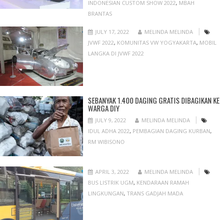
INDONESIAN CUSTOM SHOW 2022
,
MBAH
BRANTAS
JULY 17, 2022
MELINDA MELINDA
JVWF 2022
,
KOMUNITAS VW YOGYAKARTA
,
MOBIL
LANGKA DI JVWF 2022
SEBANYAK 1.400 DAGING GRATIS DIBAGIKAN KE
WARGA DIY
JULY 9, 2022
MELINDA MELINDA
IDUL ADHA 2022
,
PEMBAGIAN DAGING KURBAN
,
RM WIBISONO
APRIL 3, 2022
MELINDA MELINDA
BUS LISTRIK UGM
,
KENDARAAN RAMAH
LINGKUNGAN
,
TRANS GADJAH MADA