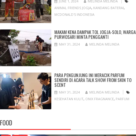
JUNE 1, 2024
MELINDA MELINDA
ANIMAL FRIENDS JOGJA
,
KANDANG BATERAI
,
MCDONALD'S INDONESIA
MAKAM KENA DAMPAK TOL JOGJA-SOLO, WARGA
PURWOSARI MINTA PENGGANTI
MAY 31, 2024
MELINDA MELINDA
PARA PENGUNJUNG INI MERACIK PARFUM
SENDIRI DI ACARA TALK SHOW FROM SKIN TO
SCENT
MAY 31, 2024
MELINDA MELINDA
KESEHATAN KULIT
,
ONIX FRAGNANCE
,
PARFUM
FOOD