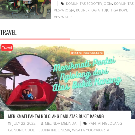
KOMUNITAS SCOOTER JOGJA
,
KOMUNITAS
VESPA JOGJA
,
KULINER JOGJA
,
TUJU TIGA KOPI
,
VESPA KOPI
TRAVEL
Travel
MENIKMATI PANTAI NGLOLANG DARI ATAS BUKIT KARANG
JULY 22, 2022
MELINDA MELINDA
PANTAI NGLOLANG
GUNUNGKIDUL
,
PESONA INDONESIA
,
WISATA YOGYAKARTA