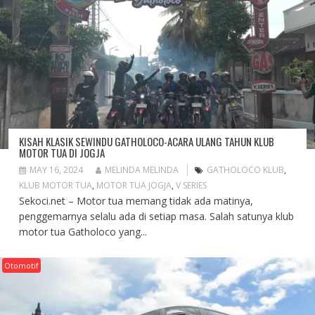
KISAH KLASIK SEWINDU GATHOLOCO-ACARA ULANG TAHUN KLUB
MOTOR TUA DI JOGJA
MAY 16, 2024
MELINDA MELINDA
GATHOLOCO KLUB
,
KLUB MOTOR TUA
,
MOTOR TUA JOGJA
,
V SERIES
Sekoci.net – Motor tua memang tidak ada matinya,
penggemarnya selalu ada di setiap masa. Salah satunya klub
motor tua Gatholoco yang...
Otomotif