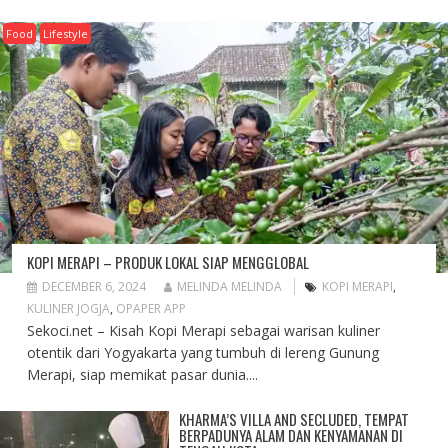
Food
Lifestyle
KOPI MERAPI – PRODUK LOKAL SIAP MENGGLOBAL
DECEMBER 6, 2024
MELINDA MELINDA
KOPI MERAPI
,
KULINER JOGJA
,
OPAPER APP
Sekoci.net – Kisah Kopi Merapi sebagai warisan kuliner
otentik dari Yogyakarta yang tumbuh di lereng Gunung
Merapi, siap memikat pasar dunia....
KHARMA’S VILLA AND SECLUDED, TEMPAT
BERPADUNYA ALAM DAN KENYAMANAN DI