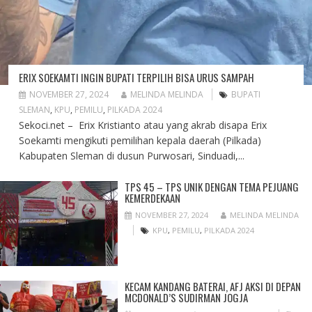
ERIX SOEKAMTI INGIN BUPATI TERPILIH BISA URUS SAMPAH
NOVEMBER 27, 2024
MELINDA MELINDA
BUPATI
SLEMAN
,
KPU
,
PEMILU
,
PILKADA 2024
Sekoci.net – Erix Kristianto atau yang akrab disapa Erix
Soekamti mengikuti pemilihan kepala daerah (Pilkada)
Kabupaten Sleman di dusun Purwosari, Sinduadi,...
TPS 45 – TPS UNIK DENGAN TEMA PEJUANG
KEMERDEKAAN
NOVEMBER 27, 2024
MELINDA MELINDA
KPU
,
PEMILU
,
PILKADA 2024
KECAM KANDANG BATERAI, AFJ AKSI DI DEPAN
MCDONALD’S SUDIRMAN JOGJA