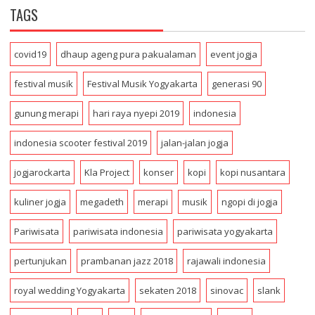
TAGS
l
A
d
covid19
dhaup ageng pura pakualaman
event jogja
d
r
festival musik
Festival Musik Yogyakarta
generasi 90
e
s
gunung merapi
hari raya nyepi 2019
indonesia
s
indonesia scooter festival 2019
jalan-jalan jogja
jogjarockarta
Kla Project
konser
kopi
kopi nusantara
kuliner jogja
megadeth
merapi
musik
ngopi di jogja
Pariwisata
pariwisata indonesia
pariwisata yogyakarta
pertunjukan
prambanan jazz 2018
rajawali indonesia
royal wedding Yogyakarta
sekaten 2018
sinovac
slank