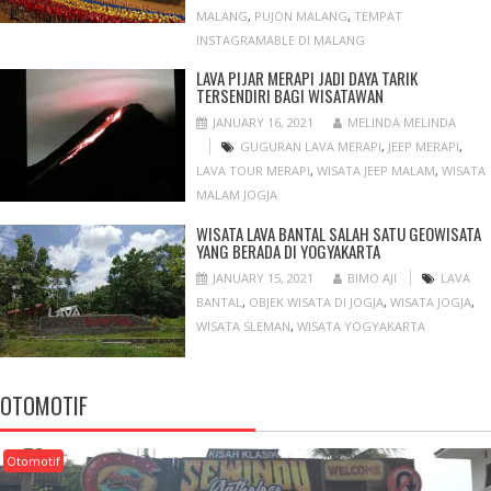
MALANG
,
PUJON MALANG
,
TEMPAT
INSTAGRAMABLE DI MALANG
LAVA PIJAR MERAPI JADI DAYA TARIK
TERSENDIRI BAGI WISATAWAN
JANUARY 16, 2021
MELINDA MELINDA
GUGURAN LAVA MERAPI
,
JEEP MERAPI
,
LAVA TOUR MERAPI
,
WISATA JEEP MALAM
,
WISATA
MALAM JOGJA
WISATA LAVA BANTAL SALAH SATU GEOWISATA
YANG BERADA DI YOGYAKARTA
JANUARY 15, 2021
BIMO AJI
LAVA
BANTAL
,
OBJEK WISATA DI JOGJA
,
WISATA JOGJA
,
WISATA SLEMAN
,
WISATA YOGYAKARTA
OTOMOTIF
Otomotif