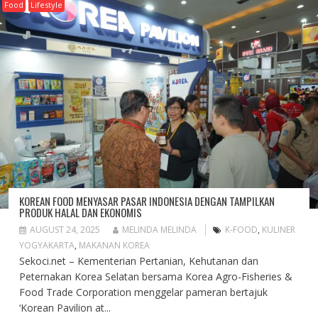
Food
Lifestyle
KOREAN FOOD MENYASAR PASAR INDONESIA DENGAN TAMPILKAN
PRODUK HALAL DAN EKONOMIS
AUGUST 24, 2025
MELINDA MELINDA
K-FOOD
,
KULINER
YOGYAKARTA
,
MAKANAN KOREA
Sekoci.net – Kementerian Pertanian, Kehutanan dan
Peternakan Korea Selatan bersama Korea Agro-Fisheries &
Food Trade Corporation menggelar pameran bertajuk
‘Korean Pavilion at...