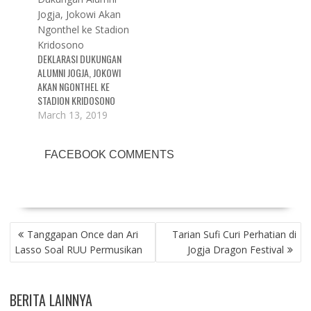
s
n
s
i
s
i
n
i
n
n
n
n
e
n
e
w
e
w
DEKLARASI DUKUNGAN
w
w
w
i
w
i
ALUMNI JOGJA, JOKOWI
n
i
n
d
n
d
AKAN NGONTHEL KE
o
d
o
STADION KRIDOSONO
w
o
w
)
w
)
March 13, 2019
)
FACEBOOK COMMENTS
POST
Tanggapan Once dan Ari
Tarian Sufi Curi Perhatian di
NAVIGATION
Lasso Soal RUU Permusikan
Jogja Dragon Festival
BERITA LAINNYA