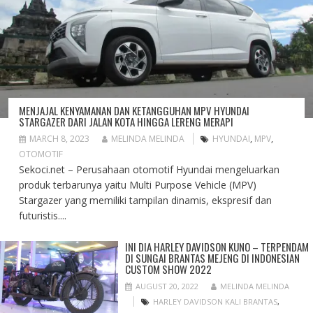
MENJAJAL KENYAMANAN DAN KETANGGUHAN MPV HYUNDAI
STARGAZER DARI JALAN KOTA HINGGA LERENG MERAPI
MARCH 8, 2023
MELINDA MELINDA
HYUNDAI
,
MPV
,
OTOMOTIF
Sekoci.net – Perusahaan otomotif Hyundai mengeluarkan
produk terbarunya yaitu Multi Purpose Vehicle (MPV)
Stargazer yang memiliki tampilan dinamis, ekspresif dan
futuristis....
INI DIA HARLEY DAVIDSON KUNO – TERPENDAM
DI SUNGAI BRANTAS MEJENG DI INDONESIAN
CUSTOM SHOW 2022
AUGUST 20, 2022
MELINDA MELINDA
HARLEY DAVIDSON KALI BRANTAS
,