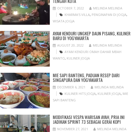
TENGAH KOTA
OCTOBER 7, 2022
MELINDA MELINDA
KHARMA'S VILLA
,
PENGINAPAN DI JOGJA
,
WISATA JOGJA
AYAM KENDURI UNGKEP DAUN PISANG, KULINER
BARU DI YOGYAKARTA
AUGUST 20, 2022
MELINDA MELINDA
AYAM KENDURI OMAH DAHAR MBAH
WANTO
,
KULINER JOGJA
MIE SAPI BANTENG, PADUAN RESEP DARI
SINGAPURA DAN YOGYAKARTA
DECEMBER 6, 2021
MELINDA MELINDA
KULINER HITS JOGJA
,
KULINER JOGJA
,
MIE
SAPI BANTENG
MODIFIKASI VESPA WARISAN AYAH, PRIA INI
JADIKAN SPRINT 73 SEBAGAI GERAI KOPI
NOVEMBER 27, 2021
MELINDA MELINDA