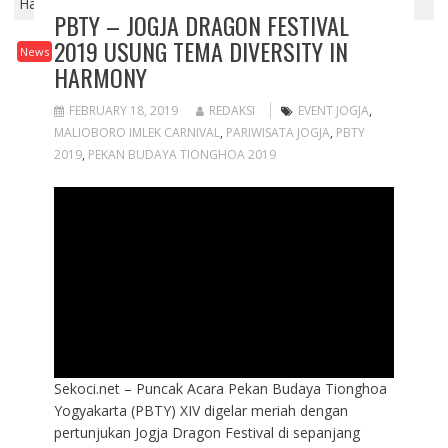
Harmony
PBTY – JOGJA DRAGON FESTIVAL
2019 USUNG TEMA DIVERSITY IN
News
HARMONY
FEBRUARY 18, 2019
REDAKSI
EVENT JOGJA
,
MALIOBORO IMLEK CARNIVAL
,
PARIWISATA JOGJA
,
PBTY
2019
,
PEKAN BUDAYA TIONGHOA 2019
Sekoci.net – Puncak Acara Pekan Budaya Tionghoa
Yogyakarta (PBTY) XIV digelar meriah dengan
pertunjukan Jogja Dragon Festival di sepanjang