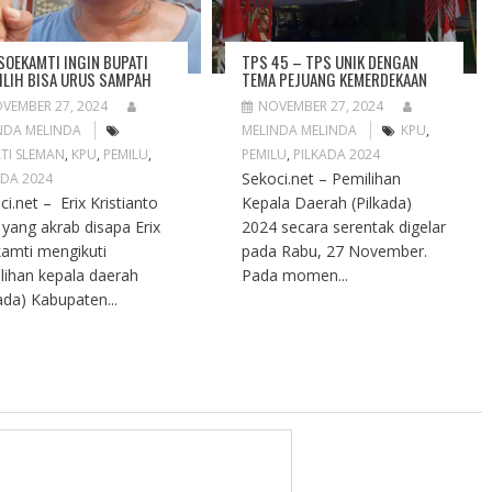
 SOEKAMTI INGIN BUPATI
TPS 45 – TPS UNIK DENGAN
ILIH BISA URUS SAMPAH
TEMA PEJUANG KEMERDEKAAN
VEMBER 27, 2024
NOVEMBER 27, 2024
NDA MELINDA
MELINDA MELINDA
KPU
,
TI SLEMAN
,
KPU
,
PEMILU
,
PEMILU
,
PILKADA 2024
Sekoci.net – Pemilihan
ADA 2024
ci.net – Erix Kristianto
Kepala Daerah (Pilkada)
 yang akrab disapa Erix
2024 secara serentak digelar
amti mengikuti
pada Rabu, 27 November.
lihan kepala daerah
Pada momen...
kada) Kabupaten...