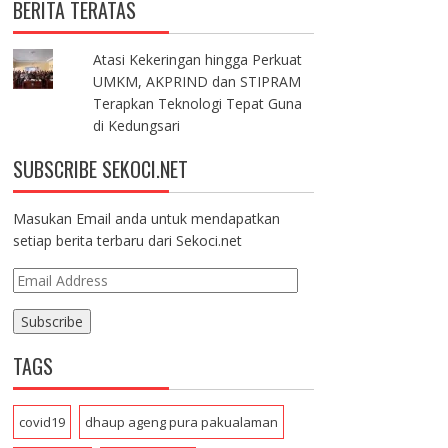
BERITA TERATAS
Atasi Kekeringan hingga Perkuat
UMKM, AKPRIND dan STIPRAM
Terapkan Teknologi Tepat Guna
di Kedungsari
SUBSCRIBE SEKOCI.NET
Masukan Email anda untuk mendapatkan
setiap berita terbaru dari Sekoci.net
E
m
a
i
TAGS
l
A
d
covid19
dhaup ageng pura pakualaman
d