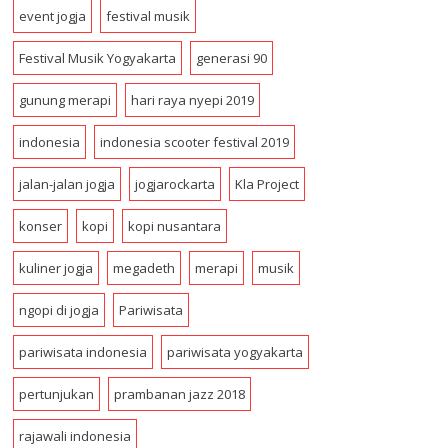
r
event jogja
festival musik
e
s
Festival Musik Yogyakarta
generasi 90
s
gunung merapi
hari raya nyepi 2019
indonesia
indonesia scooter festival 2019
jalan-jalan jogja
jogjarockarta
Kla Project
konser
kopi
kopi nusantara
kuliner jogja
megadeth
merapi
musik
ngopi di jogja
Pariwisata
pariwisata indonesia
pariwisata yogyakarta
pertunjukan
prambanan jazz 2018
rajawali indonesia