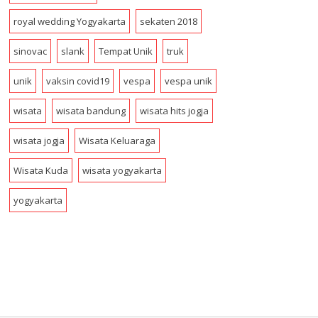
royal wedding Yogyakarta
sekaten 2018
sinovac
slank
Tempat Unik
truk
unik
vaksin covid19
vespa
vespa unik
wisata
wisata bandung
wisata hits jogja
wisata jogja
Wisata Keluaraga
Wisata Kuda
wisata yogyakarta
yogyakarta