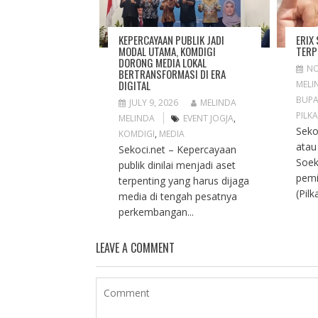
ERIX
KEPERCAYAAN PUBLIK JADI
TERP
MODAL UTAMA, KOMDIGI
DORONG MEDIA LOKAL
NO
BERTRANSFORMASI DI ERA
DIGITAL
MELI
BUPA
JULY 9, 2026
MELINDA
PILK
MELINDA
EVENT JOGJA
,
Seko
KOMDIGI
,
MEDIA
atau
Sekoci.net – Kepercayaan
Soek
publik dinilai menjadi aset
pemi
terpenting yang harus dijaga
(Pil
media di tengah pesatnya
perkembangan...
LEAVE A COMMENT