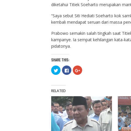
diketahui Titiek Soeharto merupakan mant
“Saya sebut Siti Hediati Soeharto kok sa
kembali mendapat seruan dari massa pen
Prabowo semakin salah tingkah saat Tit
kampanye. Ia sempat kehilangan kata-ka
pidatonya.
SHARE THIS:
C
C
C
l
l
l
i
i
i
c
c
c
k
k
k
t
t
t
o
o
o
RELATED
s
s
s
h
h
h
a
a
a
r
r
r
e
e
e
o
o
o
n
n
n
T
F
G
w
a
o
i
c
o
t
e
g