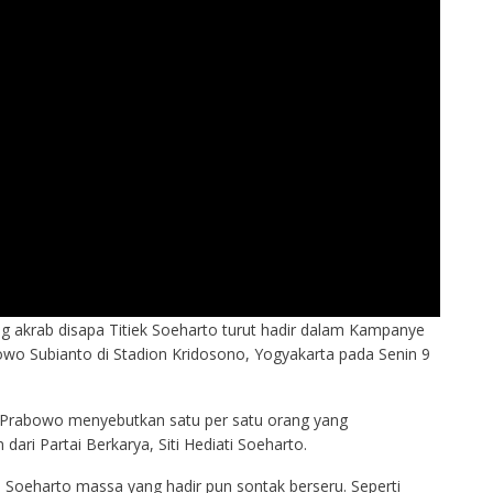
ang akrab disapa Titiek Soeharto turut hadir dalam Kampanye
wo Subianto di Stadion Kridosono, Yogyakarta pada Senin 9
to Prabowo menyebutkan satu per satu orang yang
ari Partai Berkarya, Siti Hediati Soeharto.
 Soeharto massa yang hadir pun sontak berseru. Seperti