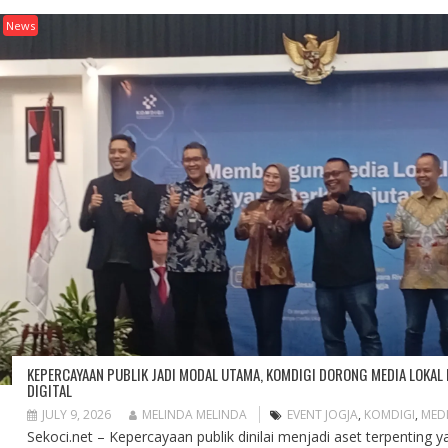
News
KEPERCAYAAN PUBLIK JADI MODAL UTAMA, KOMDIGI DORONG MEDIA LOKAL
DIGITAL
JULY 9, 2026
MELINDA MELINDA
EVENT JOGJA
,
KOMDIGI
,
MED
Sekoci.net – Kepercayaan publik dinilai menjadi aset terpenting y