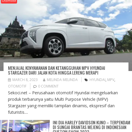
Otomotif
MENJAJAL KENYAMANAN DAN KETANGGUHAN MPV HYUNDAI
STARGAZER DARI JALAN KOTA HINGGA LERENG MERAPI
MARCH 8, 2023
MELINDA MELINDA
HYUNDAI
,
MPV
,
OTOMOTIF
0 COMMENT
Sekoci.net – Perusahaan otomotif Hyundai mengeluarkan
produk terbarunya yaitu Multi Purpose Vehicle (MPV)
Stargazer yang memiliki tampilan dinamis, ekspresif dan
futuristis....
INI DIA HARLEY DAVIDSON KUNO – TERPENDAM
DI SUNGAI BRANTAS MEJENG DI INDONESIAN
CUSTOM SHOW 2022