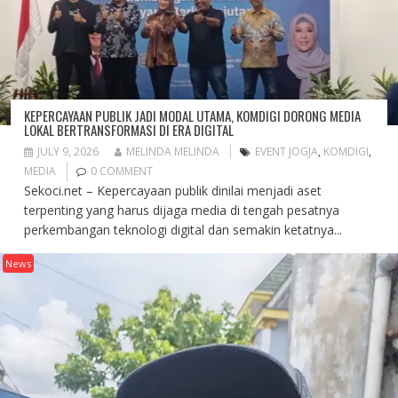
KEPERCAYAAN PUBLIK JADI MODAL UTAMA, KOMDIGI DORONG MEDIA
LOKAL BERTRANSFORMASI DI ERA DIGITAL
JULY 9, 2026
MELINDA MELINDA
EVENT JOGJA
,
KOMDIGI
,
MEDIA
0 COMMENT
Sekoci.net – Kepercayaan publik dinilai menjadi aset
terpenting yang harus dijaga media di tengah pesatnya
perkembangan teknologi digital dan semakin ketatnya...
News