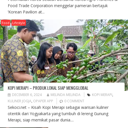
Food Trade Corporation menggelar pameran bertajuk
‘Korean Pavilion at...
Food
Lifestyle
KOPI MERAPI – PRODUK LOKAL SIAP MENGGLOBAL
DECEMBER 6, 2024
MELINDA MELINDA
KOPI MERAPI
,
KULINER JOGJA
,
OPAPER APP
0 COMMENT
Sekoci.net – Kisah Kopi Merapi sebagai warisan kuliner
otentik dari Yogyakarta yang tumbuh di lereng Gunung
Merapi, siap memikat pasar dunia....