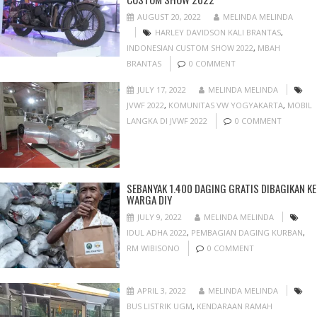
AUGUST 20, 2022
MELINDA MELINDA
HARLEY DAVIDSON KALI BRANTAS
,
INDONESIAN CUSTOM SHOW 2022
,
MBAH
BRANTAS
0 COMMENT
JULY 17, 2022
MELINDA MELINDA
JVWF 2022
,
KOMUNITAS VW YOGYAKARTA
,
MOBIL
LANGKA DI JVWF 2022
0 COMMENT
SEBANYAK 1.400 DAGING GRATIS DIBAGIKAN KE
WARGA DIY
JULY 9, 2022
MELINDA MELINDA
IDUL ADHA 2022
,
PEMBAGIAN DAGING KURBAN
,
RM WIBISONO
0 COMMENT
APRIL 3, 2022
MELINDA MELINDA
BUS LISTRIK UGM
,
KENDARAAN RAMAH