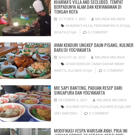
KHARMA’S VILLA AND SECLUDED, TEMPAT
BERPADUNYA ALAM DAN KENYAMANAN DI
TENGAH KOTA
OCTOBER 7, 2022
MELINDA MELINDA
KHARMA'S VILLA
,
PENGINAPAN DI JOGJA
,
WISATA JOGJA
0 COMMENT
AYAM KENDURI UNGKEP DAUN PISANG, KULINER
BARU DI YOGYAKARTA
AUGUST 20, 2022
MELINDA MELINDA
AYAM KENDURI OMAH DAHAR MBAH
WANTO
,
KULINER JOGJA
0 COMMENT
MIE SAPI BANTENG, PADUAN RESEP DARI
SINGAPURA DAN YOGYAKARTA
DECEMBER 6, 2021
MELINDA MELINDA
KULINER HITS JOGJA
,
KULINER JOGJA
,
MIE
SAPI BANTENG
0 COMMENT
MODIFIKASI VESPA WARISAN AYAH, PRIA INI