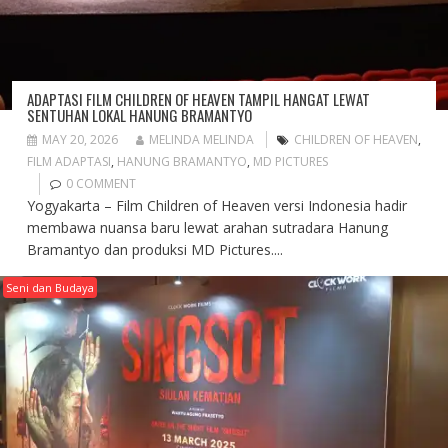
ADAPTASI FILM CHILDREN OF HEAVEN TAMPIL HANGAT LEWAT
SENTUHAN LOKAL HANUNG BRAMANTYO
MAY 20, 2026
MELINDA MELINDA
CHILDREN OF HEAVEN
,
FILM ADAPTASI
,
HANUNG BRAMANTYO
,
MD PICTURES
0 COMMENT
Yogyakarta – Film Children of Heaven versi Indonesia hadir
membawa nuansa baru lewat arahan sutradara Hanung
Bramantyo dan produksi MD Pictures....
Seni dan Budaya