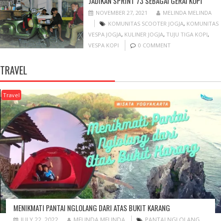
JADIKAN SPRINT 73 SEBAGAI GERAI KOPI
NOVEMBER 27, 2021
MELINDA MELINDA
KOMUNITAS SCOOTER JOGJA
,
KOMUNITAS
VESPA JOGJA
,
KULINER JOGJA
,
TUJU TIGA KOPI
,
VESPA KOPI
0 COMMENT
TRAVEL
Travel
MENIKMATI PANTAI NGLOLANG DARI ATAS BUKIT KARANG
JULY 22, 2022
MELINDA MELINDA
PANTAI NGLOLANG