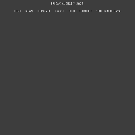
Skip
FRIDAY, AUGUST 7, 2026
to
HOME
NEWS
LIFESTYLE
TRAVEL
FOOD
OTOMOTIF
SENI DAN BUDAYA
content