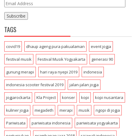
E
m
a
i
TAGS
l
A
d
covid19
dhaup ageng pura pakualaman
event jogja
d
r
festival musik
Festival Musik Yogyakarta
generasi 90
e
s
gunung merapi
hari raya nyepi 2019
indonesia
s
indonesia scooter festival 2019
jalan-jalan jogja
jogjarockarta
Kla Project
konser
kopi
kopi nusantara
kuliner jogja
megadeth
merapi
musik
ngopi di jogja
Pariwisata
pariwisata indonesia
pariwisata yogyakarta
pertunjukan
prambanan jazz 2018
rajawali indonesia