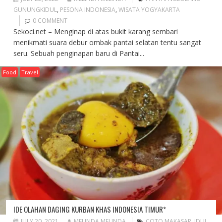
GUNUNGKIDUL
,
PESONA INDONESIA
,
WISATA YOGYAKARTA
0 COMMENT
Sekoci.net – Menginap di atas bukit karang sembari
menikmati suara debur ombak pantai selatan tentu sangat
seru. Sebuah penginapan baru di Pantai...
Food
Travel
IDE OLAHAN DAGING KURBAN KHAS INDONESIA TIMUR*
JULY 20, 2021
MELINDA MELINDA
COTO MAKASAR
,
IDUL