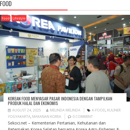
FOOD
Food
Lifestyle
KOREAN FOOD MENYASAR PASAR INDONESIA DENGAN TAMPILKAN
PRODUK HALAL DAN EKONOMIS
AUGUST 24, 2025
MELINDA MELINDA
K-FOOD
,
KULINER
YOGYAKARTA
,
MAKANAN KOREA
0 COMMENT
Sekoci.net – Kementerian Pertanian, Kehutanan dan
Peternakan Korea Selatan bersama Korea Agro-Fisheries &