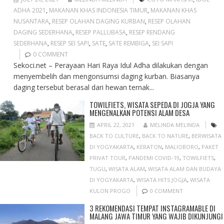
ADHA 2021
,
MAKANAN KHAS INDONESIA TIMUR
,
MAKANAN KHAS
NUSANTARA
,
RESEP OLAHAN DAGING KURBAN
,
RESEP OLAHAN
DAGING SEDERHANA
,
RESEP PALLUBASA
,
RESEP RENDANG
SEDERHANA
,
RESEP SEI SAPI
,
SATE
,
SATE REMBIGA
,
SEI SAPI
0 COMMENT
Sekoci.net – Perayaan Hari Raya Idul Adha dilakukan dengan
menyembelih dan mengonsumsi daging kurban. Biasanya
daging tersebut berasal dari hewan ternak...
TOWILFIETS, WISATA SEPEDA DI JOGJA YANG
MENGENALKAN POTENSI ALAM DESA
APRIL 22, 2021
MELINDA MELINDA
BACK TO CULTURE
,
BACK TO NATURE
,
BERWISATA
DI YOGYAKARTA
,
KERATON
,
MALIOBORO
,
PAKET
PRIVAT TOUR
,
PANDEMI COVID-19
,
TOWILFIETS
,
TUGU
,
WISATA ALAM
,
WISATA ALAM DAN BUDAYA
DI YOGYAKARTA
,
WISATA HITS JOGJA
,
WISATA
KULON PROGO
0 COMMENT
3 REKOMENDASI TEMPAT INSTAGRAMABLE DI
MALANG JAWA TIMUR YANG WAJIB DIKUNJUNGI