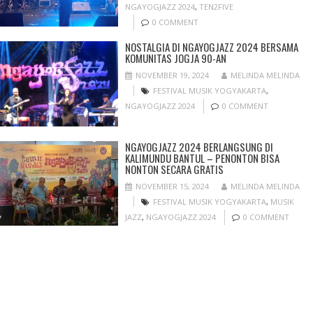
NGAYOGJAZZ 2024
,
TEN2FIVE
0 COMMENT
NOSTALGIA DI NGAYOGJAZZ 2024 BERSAMA
KOMUNITAS JOGJA 90-AN
NOVEMBER 19, 2024
MELINDA MELINDA
FESTIVAL MUSIK YOGYAKARTA
,
NGAYOGJAZZ 2024
0 COMMENT
NGAYOGJAZZ 2024 BERLANGSUNG DI
KALIMUNDU BANTUL – PENONTON BISA
NONTON SECARA GRATIS
NOVEMBER 15, 2024
MELINDA MELINDA
FESTIVAL MUSIK YOGYAKARTA
,
MUSIK
JAZZ
,
NGAYOGJAZZ 2024
0 COMMENT