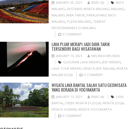
JANUARY 20, 2021
BIMO AJI
BATU
MALANG
,
DESTINASI WISATA MALANG
,
MALANG
,
MALANG JAWA TIMUR
,
PARALAYANG BATU
MALANG
,
PUJON MALANG
,
TEMPAT
INSTAGRAMABLE DI MALANG
0 COMMENT
LAVA PIJAR MERAPI JADI DAYA TARIK
TERSENDIRI BAGI WISATAWAN
JANUARY 16, 2021
MELINDA MELINDA
GUGURAN LAVA MERAPI
,
JEEP MERAPI
,
LAVA TOUR MERAPI
,
WISATA JEEP MALAM
,
WISATA
MALAM JOGJA
0 COMMENT
WISATA LAVA BANTAL SALAH SATU GEOWISATA
YANG BERADA DI YOGYAKARTA
JANUARY 15, 2021
BIMO AJI
LAVA
BANTAL
,
OBJEK WISATA DI JOGJA
,
WISATA JOGJA
,
WISATA SLEMAN
,
WISATA YOGYAKARTA
0 COMMENT