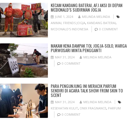
KECAM KANDANG BATERAI, AFJ AKSI DI DEPAN
MCDONALD’S SUDIRMAN JOGJA
JUNE 1, 2024
MELINDA MELINDA
ANIMAL FRIENDS JOGJA
,
KANDANG BATERAI
,
MCDONALD'S INDONESIA
0 COMMENT
MAKAM KENA DAMPAK TOL JOGJA-SOLO, WARGA
PURWOSARI MINTA PENGGANTI
MAY 31, 2024
MELINDA MELINDA
0 COMMENT
PARA PENGUNJUNG INI MERACIK PARFUM
SENDIRI DI ACARA TALK SHOW FROM SKIN TO
SCENT
MAY 31, 2024
MELINDA MELINDA
KESEHATAN KULIT
,
ONIX FRAGNANCE
,
PARFUM
0 COMMENT