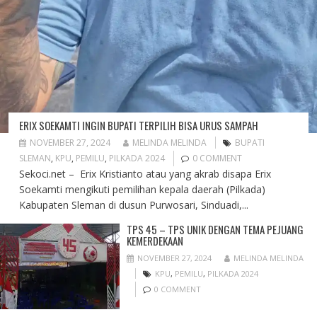
ERIX SOEKAMTI INGIN BUPATI TERPILIH BISA URUS SAMPAH
NOVEMBER 27, 2024
MELINDA MELINDA
BUPATI
SLEMAN
,
KPU
,
PEMILU
,
PILKADA 2024
0 COMMENT
Sekoci.net – Erix Kristianto atau yang akrab disapa Erix
Soekamti mengikuti pemilihan kepala daerah (Pilkada)
Kabupaten Sleman di dusun Purwosari, Sinduadi,...
TPS 45 – TPS UNIK DENGAN TEMA PEJUANG
KEMERDEKAAN
NOVEMBER 27, 2024
MELINDA MELINDA
KPU
,
PEMILU
,
PILKADA 2024
0 COMMENT