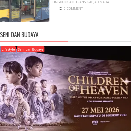
LINGKUNGAN
,
TRANS GADJAH MADA
0 COMMENT
SENI DAN BUDAYA
Lifestyle
Seni dan Budaya