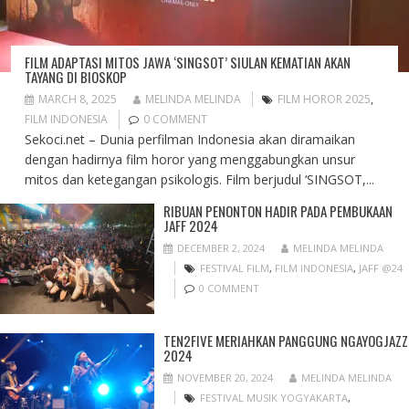
FILM ADAPTASI MITOS JAWA ‘SINGSOT’ SIULAN KEMATIAN AKAN
TAYANG DI BIOSKOP
MARCH 8, 2025
MELINDA MELINDA
FILM HOROR 2025
,
FILM INDONESIA
0 COMMENT
Sekoci.net – Dunia perfilman Indonesia akan diramaikan
dengan hadirnya film horor yang menggabungkan unsur
mitos dan ketegangan psikologis. Film berjudul ‘SINGSOT,...
RIBUAN PENONTON HADIR PADA PEMBUKAAN
JAFF 2024
DECEMBER 2, 2024
MELINDA MELINDA
FESTIVAL FILM
,
FILM INDONESIA
,
JAFF @24
0 COMMENT
TEN2FIVE MERIAHKAN PANGGUNG NGAYOGJAZZ
2024
NOVEMBER 20, 2024
MELINDA MELINDA
FESTIVAL MUSIK YOGYAKARTA
,