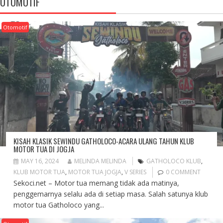
OTOMOTIF
Otomotif
KISAH KLASIK SEWINDU GATHOLOCO-ACARA ULANG TAHUN KLUB
MOTOR TUA DI JOGJA
MAY 16, 2024
MELINDA MELINDA
GATHOLOCO KLUB
,
KLUB MOTOR TUA
,
MOTOR TUA JOGJA
,
V SERIES
0 COMMENT
Sekoci.net – Motor tua memang tidak ada matinya,
penggemarnya selalu ada di setiap masa. Salah satunya klub
motor tua Gatholoco yang...