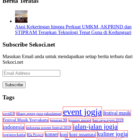
Berita Teratas
Atasi Kekeringan hingga Perkuat UMKM, AKPRIND dan
STIPRAM Terapkan Teknologi Tepat Guna di Kedungsari
Subscribe Sekoci.net
Masukan Email anda untuk mendapatkan setiap berita terbaru dari
Sekoci.net
Email
Address
Tags
event jogja
festival musik
covid19
dhaup ageng pura pakualaman
Festival Musik Yogyakarta
generasi 90
gunung merapi
hari raya nyepi 2019
jalan-jalan jogja
indonesia
indonesia scooter festival 2019
kuliner jogja
konser
kopi
kopi nusantara
jogjarockarta
Kla Project