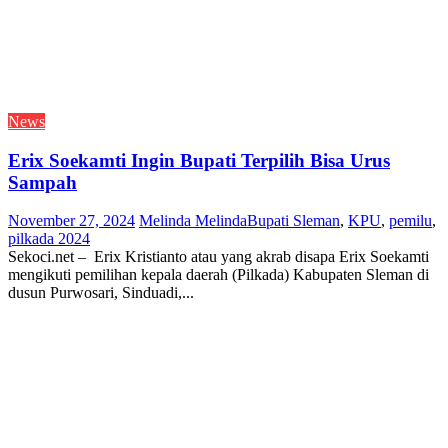
News
Erix Soekamti Ingin Bupati Terpilih Bisa Urus
Sampah
November 27, 2024
Melinda Melinda
Bupati Sleman
,
KPU
,
pemilu
,
pilkada 2024
Sekoci.net – Erix Kristianto atau yang akrab disapa Erix Soekamti
mengikuti pemilihan kepala daerah (Pilkada) Kabupaten Sleman di
dusun Purwosari, Sinduadi,...