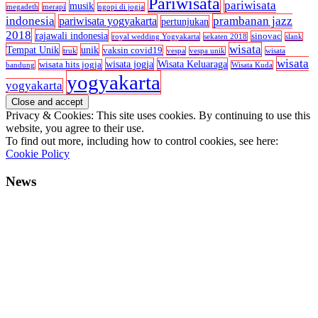
Pariwisata
pariwisata
musik
megadeth
merapi
ngopi di jogja
indonesia
prambanan jazz
pariwisata yogyakarta
pertunjukan
2018
rajawali indonesia
sinovac
royal wedding Yogyakarta
sekaten 2018
slank
wisata
Tempat Unik
unik
vaksin covid19
truk
vespa
vespa unik
wisata
wisata
wisata jogja
Wisata Keluaraga
wisata hits jogja
bandung
Wisata Kuda
yogyakarta
yogyakarta
Privacy & Cookies: This site uses cookies. By continuing to use this
website, you agree to their use.
To find out more, including how to control cookies, see here:
Cookie Policy
News