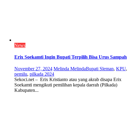
News
Erix Soekamti Ingin Bupati Terpilih Bisa Urus Sampah
November 27, 2024
Melinda Melinda
Bupati Sleman
,
KPU
,
pemilu
,
pilkada 2024
Sekoci.net – Erix Kristianto atau yang akrab disapa Erix
Soekamti mengikuti pemilihan kepala daerah (Pilkada)
Kabupaten...