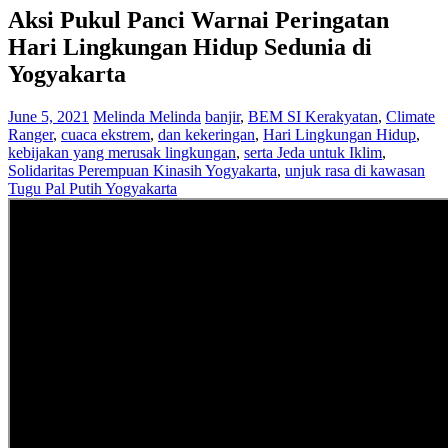
Aksi Pukul Panci Warnai Peringatan
Hari Lingkungan Hidup Sedunia di
Yogyakarta
June 5, 2021
Melinda Melinda
banjir
,
BEM SI Kerakyatan
,
Climate
Ranger
,
cuaca ekstrem
,
dan kekeringan
,
Hari Lingkungan Hidup
,
kebijakan yang merusak lingkungan
,
serta Jeda untuk Iklim
,
Solidaritas Perempuan Kinasih Yogyakarta
,
unjuk rasa di kawasan
Tugu Pal Putih Yogyakarta