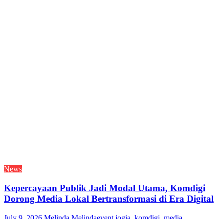
News
Kepercayaan Publik Jadi Modal Utama, Komdigi
Dorong Media Lokal Bertransformasi di Era Digital
July 9, 2026
Melinda Melinda
event jogja
,
komdigi
,
media