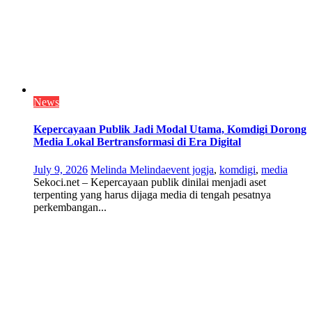
News
Kepercayaan Publik Jadi Modal Utama, Komdigi Dorong
Media Lokal Bertransformasi di Era Digital
July 9, 2026
Melinda Melinda
event jogja
,
komdigi
,
media
Sekoci.net – Kepercayaan publik dinilai menjadi aset
terpenting yang harus dijaga media di tengah pesatnya
perkembangan...