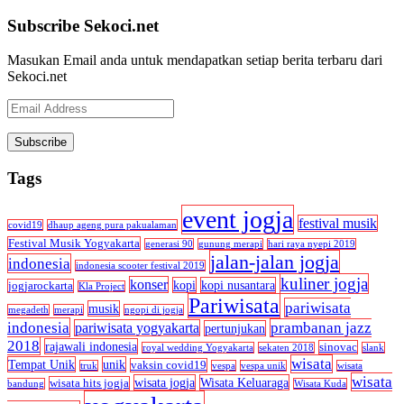
Subscribe Sekoci.net
Masukan Email anda untuk mendapatkan setiap berita terbaru dari
Sekoci.net
Email
Address
Tags
event jogja
festival musik
covid19
dhaup ageng pura pakualaman
Festival Musik Yogyakarta
generasi 90
gunung merapi
hari raya nyepi 2019
jalan-jalan jogja
indonesia
indonesia scooter festival 2019
kuliner jogja
konser
kopi
kopi nusantara
jogjarockarta
Kla Project
Pariwisata
pariwisata
musik
megadeth
merapi
ngopi di jogja
indonesia
prambanan jazz
pariwisata yogyakarta
pertunjukan
2018
rajawali indonesia
sinovac
royal wedding Yogyakarta
sekaten 2018
slank
wisata
Tempat Unik
unik
vaksin covid19
truk
vespa
vespa unik
wisata
wisata
wisata jogja
Wisata Keluaraga
wisata hits jogja
bandung
Wisata Kuda