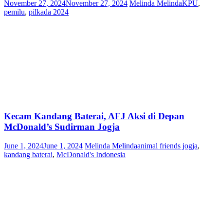
November 27, 2024
November 27, 2024
Melinda Melinda
KPU
,
pemilu
,
pilkada 2024
Kecam Kandang Baterai, AFJ Aksi di Depan
McDonald’s Sudirman Jogja
June 1, 2024
June 1, 2024
Melinda Melinda
animal friends jogja
,
kandang baterai
,
McDonald's Indonesia