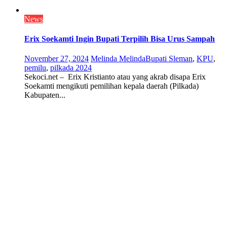
News
Erix Soekamti Ingin Bupati Terpilih Bisa Urus Sampah
November 27, 2024
Melinda Melinda
Bupati Sleman
,
KPU
,
pemilu
,
pilkada 2024
Sekoci.net – Erix Kristianto atau yang akrab disapa Erix
Soekamti mengikuti pemilihan kepala daerah (Pilkada)
Kabupaten...