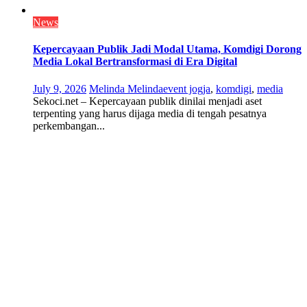
News
Kepercayaan Publik Jadi Modal Utama, Komdigi Dorong
Media Lokal Bertransformasi di Era Digital
July 9, 2026
Melinda Melinda
event jogja
,
komdigi
,
media
Sekoci.net – Kepercayaan publik dinilai menjadi aset
terpenting yang harus dijaga media di tengah pesatnya
perkembangan...