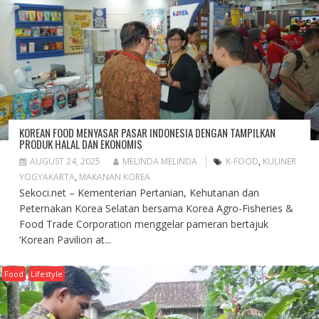
KOREAN FOOD MENYASAR PASAR INDONESIA DENGAN TAMPILKAN
PRODUK HALAL DAN EKONOMIS
AUGUST 24, 2025
MELINDA MELINDA
K-FOOD
,
KULINER
YOGYAKARTA
,
MAKANAN KOREA
Sekoci.net – Kementerian Pertanian, Kehutanan dan
Peternakan Korea Selatan bersama Korea Agro-Fisheries &
Food Trade Corporation menggelar pameran bertajuk
‘Korean Pavilion at...
Food
Lifestyle