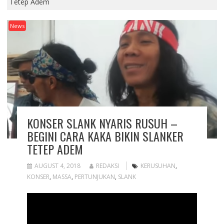
Tetep Adem
News
KONSER SLANK NYARIS RUSUH –
BEGINI CARA KAKA BIKIN SLANKER
TETEP ADEM
AUGUST 4, 2018
REDAKSI
KERUSUHAN
,
KONSER
,
MASSA
,
PERTUNJUKAN
,
SLANK