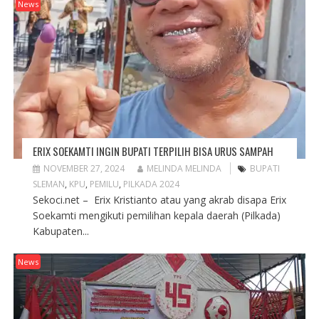
News
ERIX SOEKAMTI INGIN BUPATI TERPILIH BISA URUS SAMPAH
NOVEMBER 27, 2024
MELINDA MELINDA
BUPATI
SLEMAN
,
KPU
,
PEMILU
,
PILKADA 2024
Sekoci.net – Erix Kristianto atau yang akrab disapa Erix
Soekamti mengikuti pemilihan kepala daerah (Pilkada)
Kabupaten...
News