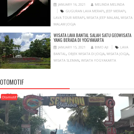
JANUARY 16, 2021
MELINDA MELINDA
GUGURAN LAVA MERAPI
,
JEEP MERAPI
,
LAVA TOUR MERAPI
,
WISATA JEEP MALAM
,
WISATA
MALAM JOGJA
WISATA LAVA BANTAL SALAH SATU GEOWISATA
YANG BERADA DI YOGYAKARTA
JANUARY 15, 2021
BIMO AJI
LAVA
BANTAL
,
OBJEK WISATA DI JOGJA
,
WISATA JOGJA
,
WISATA SLEMAN
,
WISATA YOGYAKARTA
OTOMOTIF
Otomotif