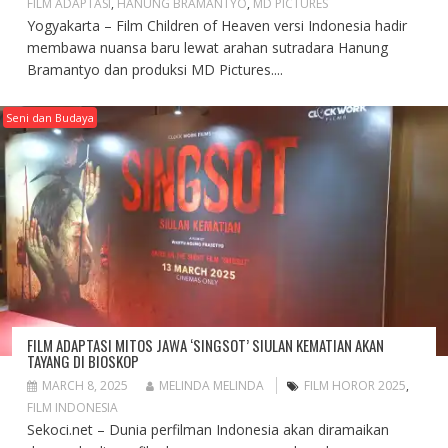
FILM ADAPTASI
,
HANUNG BRAMANTYO
,
MD PICTURES
Yogyakarta – Film Children of Heaven versi Indonesia hadir
membawa nuansa baru lewat arahan sutradara Hanung
Bramantyo dan produksi MD Pictures....
Seni dan Budaya
FILM ADAPTASI MITOS JAWA ‘SINGSOT’ SIULAN KEMATIAN AKAN
TAYANG DI BIOSKOP
MARCH 8, 2025
MELINDA MELINDA
FILM HOROR 2025
,
FILM INDONESIA
Sekoci.net – Dunia perfilman Indonesia akan diramaikan