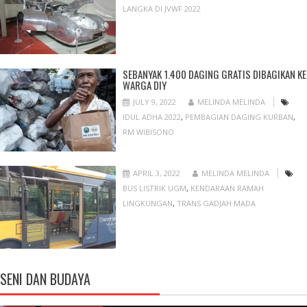
LANGKA DI JVWF 2022
SEBANYAK 1.400 DAGING GRATIS DIBAGIKAN KE
WARGA DIY
JULY 9, 2022
MELINDA MELINDA
IDUL ADHA 2022
,
PEMBAGIAN DAGING KURBAN
,
RM WIBISONO
APRIL 3, 2022
MELINDA MELINDA
BUS LISTRIK UGM
,
KENDARAAN RAMAH
LINGKUNGAN
,
TRANS GADJAH MADA
SENI DAN BUDAYA