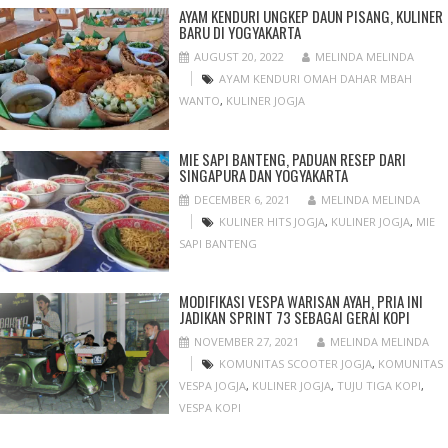
AYAM KENDURI UNGKEP DAUN PISANG, KULINER
BARU DI YOGYAKARTA
AUGUST 20, 2022
MELINDA MELINDA
AYAM KENDURI OMAH DAHAR MBAH
WANTO
,
KULINER JOGJA
MIE SAPI BANTENG, PADUAN RESEP DARI
SINGAPURA DAN YOGYAKARTA
DECEMBER 6, 2021
MELINDA MELINDA
KULINER HITS JOGJA
,
KULINER JOGJA
,
MIE
SAPI BANTENG
MODIFIKASI VESPA WARISAN AYAH, PRIA INI
JADIKAN SPRINT 73 SEBAGAI GERAI KOPI
NOVEMBER 27, 2021
MELINDA MELINDA
KOMUNITAS SCOOTER JOGJA
,
KOMUNITAS
VESPA JOGJA
,
KULINER JOGJA
,
TUJU TIGA KOPI
,
VESPA KOPI