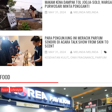
MAKAM KENA DAMPAK TOL JOGJA-SOLO, WARGA
PURWOSARI MINTA PENGGANTI
MAY 31, 2024
MELINDA MELINDA
PARA PENGUNJUNG INI MERACIK PARFUM
SENDIRI DI ACARA TALK SHOW FROM SKIN TO
SCENT
MAY 31, 2024
MELINDA MELINDA
KESEHATAN KULIT
,
ONIX FRAGNANCE
,
PARFUM
FOOD
Food
Lifestyle