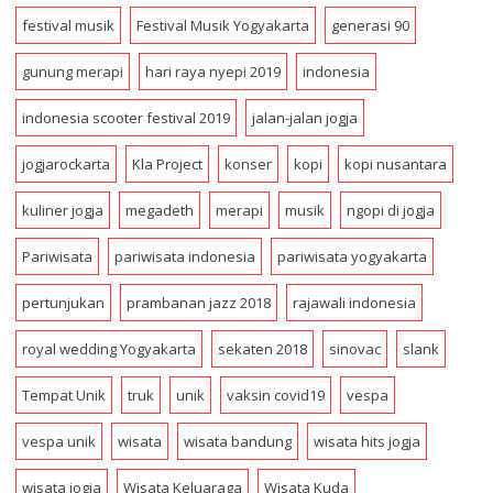
r
festival musik
Festival Musik Yogyakarta
generasi 90
e
s
gunung merapi
hari raya nyepi 2019
indonesia
s
indonesia scooter festival 2019
jalan-jalan jogja
jogjarockarta
Kla Project
konser
kopi
kopi nusantara
kuliner jogja
megadeth
merapi
musik
ngopi di jogja
Pariwisata
pariwisata indonesia
pariwisata yogyakarta
pertunjukan
prambanan jazz 2018
rajawali indonesia
royal wedding Yogyakarta
sekaten 2018
sinovac
slank
Tempat Unik
truk
unik
vaksin covid19
vespa
vespa unik
wisata
wisata bandung
wisata hits jogja
wisata jogja
Wisata Keluaraga
Wisata Kuda