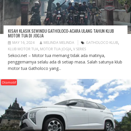
KISAH KLASIK SEWINDU GATHOLOCO-ACARA ULANG TAHUN KLUB
MOTOR TUA DI JOGJA
MAY 16, 2024
MELINDA MELINDA
GATHOLOCO KLUB
,
KLUB MOTOR TUA
,
MOTOR TUA JOGJA
,
V SERIES
Sekoci.net – Motor tua memang tidak ada matinya,
penggemarnya selalu ada di setiap masa. Salah satunya klub
motor tua Gatholoco yang...
Otomotif