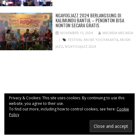
NGAYOGJAZZ 2024 BERLANGSUNG DI
KALIMUNDU BANTUL – PENONTON BISA
NONTON SECARA GRATIS
NOVEMBER 15, 2024
MELINDA MELINDA
FESTIVAL MUSIK YOGYAKARTA
,
MUSIK
JAZZ
,
NGAYOGJAZZ 2024
Privacy & Cookies: This site uses cookies. By continuing to use this
website, you agree to their use.
To find out more, including how to control cookies, see here:
Cookie
Policy