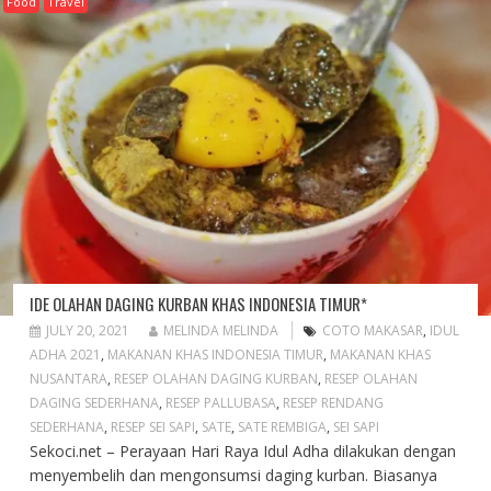
Food
Travel
IDE OLAHAN DAGING KURBAN KHAS INDONESIA TIMUR*
JULY 20, 2021
MELINDA MELINDA
COTO MAKASAR
,
IDUL
ADHA 2021
,
MAKANAN KHAS INDONESIA TIMUR
,
MAKANAN KHAS
NUSANTARA
,
RESEP OLAHAN DAGING KURBAN
,
RESEP OLAHAN
DAGING SEDERHANA
,
RESEP PALLUBASA
,
RESEP RENDANG
SEDERHANA
,
RESEP SEI SAPI
,
SATE
,
SATE REMBIGA
,
SEI SAPI
Sekoci.net – Perayaan Hari Raya Idul Adha dilakukan dengan
menyembelih dan mengonsumsi daging kurban. Biasanya