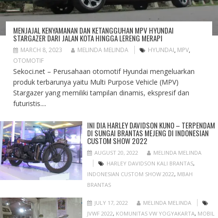
MENJAJAL KENYAMANAN DAN KETANGGUHAN MPV HYUNDAI
STARGAZER DARI JALAN KOTA HINGGA LERENG MERAPI
MARCH 8, 2023
MELINDA MELINDA
HYUNDAI
,
MPV
,
OTOMOTIF
Sekoci.net – Perusahaan otomotif Hyundai mengeluarkan
produk terbarunya yaitu Multi Purpose Vehicle (MPV)
Stargazer yang memiliki tampilan dinamis, ekspresif dan
futuristis....
INI DIA HARLEY DAVIDSON KUNO – TERPENDAM
DI SUNGAI BRANTAS MEJENG DI INDONESIAN
CUSTOM SHOW 2022
AUGUST 20, 2022
MELINDA MELINDA
HARLEY DAVIDSON KALI BRANTAS
,
INDONESIAN CUSTOM SHOW 2022
,
MBAH
BRANTAS
JULY 17, 2022
MELINDA MELINDA
JVWF 2022
,
KOMUNITAS VW YOGYAKARTA
,
MOBIL