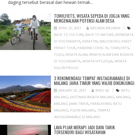
daging tersebut berasal dari hewan ternak...
TOWILFIETS, WISATA SEPEDA DI JOGJA YANG
MENGENALKAN POTENSI ALAM DESA
APRIL 22, 2021
MELINDA MELINDA
BACK TO CULTURE
,
BACK TO NATURE
,
BERWISATA
DI YOGYAKARTA
,
KERATON
,
MALIOBORO
,
PAKET
PRIVAT TOUR
,
PANDEMI COVID-19
,
TOWILFIETS
,
TUGU
,
WISATA ALAM
,
WISATA ALAM DAN BUDAYA
DI YOGYAKARTA
,
WISATA HITS JOGJA
,
WISATA
KULON PROGO
3 REKOMENDASI TEMPAT INSTAGRAMABLE DI
MALANG JAWA TIMUR YANG WAJIB DIKUNJUNGI
JANUARY 20, 2021
BIMO AJI
BATU
MALANG
,
DESTINASI WISATA MALANG
,
MALANG
,
MALANG JAWA TIMUR
,
PARALAYANG BATU
MALANG
,
PUJON MALANG
,
TEMPAT
INSTAGRAMABLE DI MALANG
LAVA PIJAR MERAPI JADI DAYA TARIK
TERSENDIRI BAGI WISATAWAN