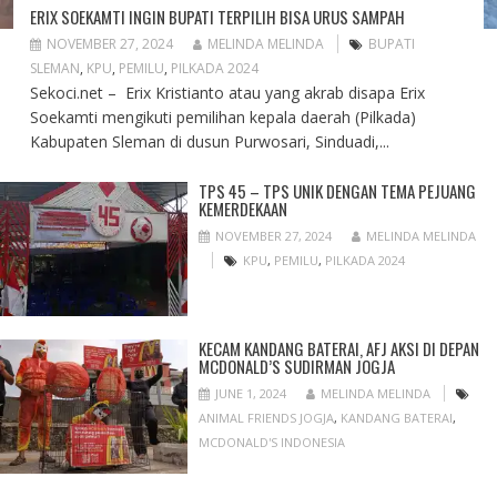
ERIX SOEKAMTI INGIN BUPATI TERPILIH BISA URUS SAMPAH
NOVEMBER 27, 2024
MELINDA MELINDA
BUPATI
SLEMAN
,
KPU
,
PEMILU
,
PILKADA 2024
Sekoci.net – Erix Kristianto atau yang akrab disapa Erix
Soekamti mengikuti pemilihan kepala daerah (Pilkada)
Kabupaten Sleman di dusun Purwosari, Sinduadi,...
TPS 45 – TPS UNIK DENGAN TEMA PEJUANG
KEMERDEKAAN
NOVEMBER 27, 2024
MELINDA MELINDA
KPU
,
PEMILU
,
PILKADA 2024
KECAM KANDANG BATERAI, AFJ AKSI DI DEPAN
MCDONALD’S SUDIRMAN JOGJA
JUNE 1, 2024
MELINDA MELINDA
ANIMAL FRIENDS JOGJA
,
KANDANG BATERAI
,
MCDONALD'S INDONESIA