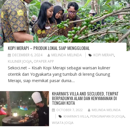
KOPI MERAPI – PRODUK LOKAL SIAP MENGGLOBAL
DECEMBER 6, 2024
MELINDA MELINDA
KOPI MERAPI
,
KULINER JOGJA
,
OPAPER APP
Sekoci.net – Kisah Kopi Merapi sebagai warisan kuliner
otentik dari Yogyakarta yang tumbuh di lereng Gunung
Merapi, siap memikat pasar dunia....
KHARMA’S VILLA AND SECLUDED, TEMPAT
BERPADUNYA ALAM DAN KENYAMANAN DI
TENGAH KOTA
OCTOBER 7, 2022
MELINDA MELINDA
KHARMA'S VILLA
,
PENGINAPAN DI JOGJA
,
WISATA JOGJA