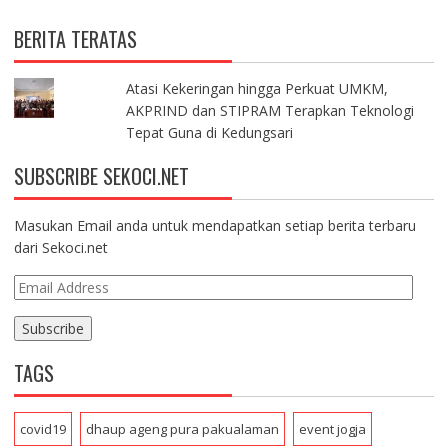
BERITA TERATAS
Atasi Kekeringan hingga Perkuat UMKM,
AKPRIND dan STIPRAM Terapkan Teknologi
Tepat Guna di Kedungsari
SUBSCRIBE SEKOCI.NET
Masukan Email anda untuk mendapatkan setiap berita terbaru
dari Sekoci.net
E
m
a
i
TAGS
l
A
d
covid19
dhaup ageng pura pakualaman
event jogja
d