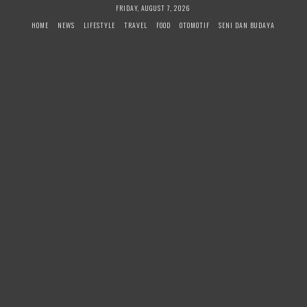
Skip
FRIDAY, AUGUST 7, 2026
to
HOME
NEWS
LIFESTYLE
TRAVEL
FOOD
OTOMOTIF
SENI DAN BUDAYA
content