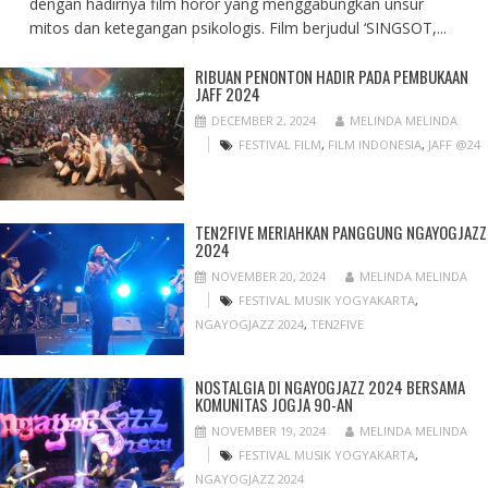
dengan hadirnya film horor yang menggabungkan unsur
mitos dan ketegangan psikologis. Film berjudul ‘SINGSOT,...
RIBUAN PENONTON HADIR PADA PEMBUKAAN
JAFF 2024
DECEMBER 2, 2024
MELINDA MELINDA
FESTIVAL FILM
,
FILM INDONESIA
,
JAFF @24
TEN2FIVE MERIAHKAN PANGGUNG NGAYOGJAZZ
2024
NOVEMBER 20, 2024
MELINDA MELINDA
FESTIVAL MUSIK YOGYAKARTA
,
NGAYOGJAZZ 2024
,
TEN2FIVE
NOSTALGIA DI NGAYOGJAZZ 2024 BERSAMA
KOMUNITAS JOGJA 90-AN
NOVEMBER 19, 2024
MELINDA MELINDA
FESTIVAL MUSIK YOGYAKARTA
,
NGAYOGJAZZ 2024