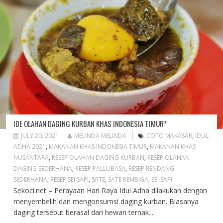
IDE OLAHAN DAGING KURBAN KHAS INDONESIA TIMUR*
JULY 20, 2021
MELINDA MELINDA
COTO MAKASAR
,
IDUL
ADHA 2021
,
MAKANAN KHAS INDONESIA TIMUR
,
MAKANAN KHAS
NUSANTARA
,
RESEP OLAHAN DAGING KURBAN
,
RESEP OLAHAN
DAGING SEDERHANA
,
RESEP PALLUBASA
,
RESEP RENDANG
SEDERHANA
,
RESEP SEI SAPI
,
SATE
,
SATE REMBIGA
,
SEI SAPI
Sekoci.net – Perayaan Hari Raya Idul Adha dilakukan dengan
menyembelih dan mengonsumsi daging kurban. Biasanya
daging tersebut berasal dari hewan ternak...