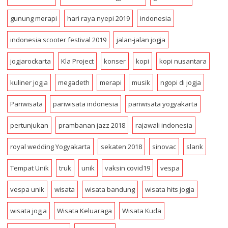
e
s
gunung merapi
hari raya nyepi 2019
indonesia
s
indonesia scooter festival 2019
jalan-jalan jogja
jogjarockarta
Kla Project
konser
kopi
kopi nusantara
kuliner jogja
megadeth
merapi
musik
ngopi di jogja
Pariwisata
pariwisata indonesia
pariwisata yogyakarta
pertunjukan
prambanan jazz 2018
rajawali indonesia
royal wedding Yogyakarta
sekaten 2018
sinovac
slank
Tempat Unik
truk
unik
vaksin covid19
vespa
vespa unik
wisata
wisata bandung
wisata hits jogja
wisata jogja
Wisata Keluaraga
Wisata Kuda