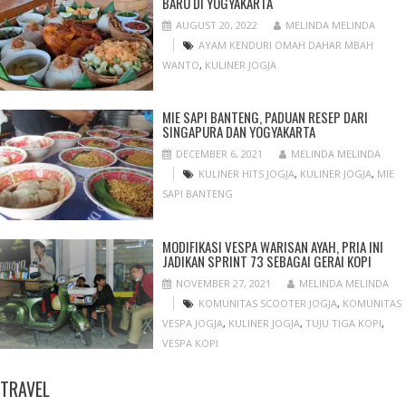
BARU DI YOGYAKARTA
AUGUST 20, 2022
MELINDA MELINDA
AYAM KENDURI OMAH DAHAR MBAH
WANTO
,
KULINER JOGJA
MIE SAPI BANTENG, PADUAN RESEP DARI
SINGAPURA DAN YOGYAKARTA
DECEMBER 6, 2021
MELINDA MELINDA
KULINER HITS JOGJA
,
KULINER JOGJA
,
MIE
SAPI BANTENG
MODIFIKASI VESPA WARISAN AYAH, PRIA INI
JADIKAN SPRINT 73 SEBAGAI GERAI KOPI
NOVEMBER 27, 2021
MELINDA MELINDA
KOMUNITAS SCOOTER JOGJA
,
KOMUNITAS
VESPA JOGJA
,
KULINER JOGJA
,
TUJU TIGA KOPI
,
VESPA KOPI
TRAVEL