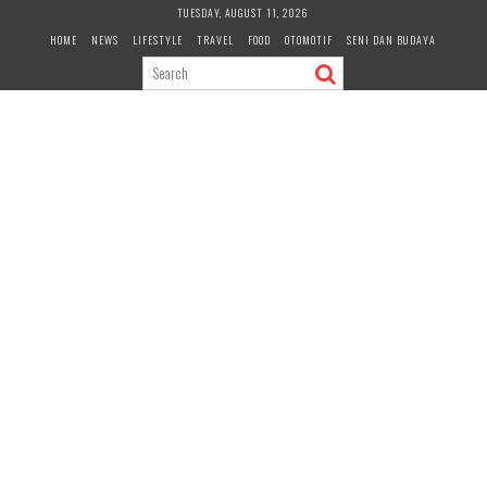
Skip
TUESDAY, AUGUST 11, 2026
to
HOME
NEWS
LIFESTYLE
TRAVEL
FOOD
OTOMOTIF
SENI DAN BUDAYA
content