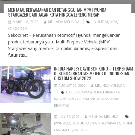
MENJAJAL KENYAMANAN DAN KETANGGUHAN MPV HYUNDAI
STARGAZER DARI JALAN KOTA HINGGA LERENG MERAPI
MARCH 8, 2023
MELINDA MELINDA
HYUNDAI
,
MPV
,
OTOMOTIF
Sekoci.net – Perusahaan otomotif Hyundai mengeluarkan
produk terbarunya yaitu Multi Purpose Vehicle (MPV)
Stargazer yang memiliki tampilan dinamis, ekspresif dan
futuristis....
INI DIA HARLEY DAVIDSON KUNO – TERPENDAM
DI SUNGAI BRANTAS MEJENG DI INDONESIAN
CUSTOM SHOW 2022
AUGUST 20, 2022
MELINDA MELINDA
HARLEY DAVIDSON KALI BRANTAS
,
INDONESIAN CUSTOM SHOW 2022
,
MBAH
BRANTAS
JULY 17, 2022
MELINDA MELINDA
JVWF 2022
,
KOMUNITAS VW YOGYAKARTA
,
MOBIL
LANGKA DI JVWF 2022