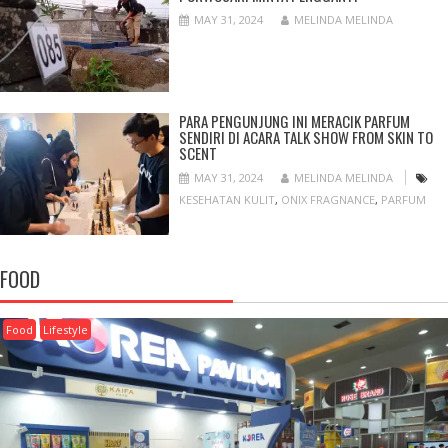
MAY 31, 2024
MELINDA MELINDA
PARA PENGUNJUNG INI MERACIK PARFUM
SENDIRI DI ACARA TALK SHOW FROM SKIN TO
SCENT
MAY 31, 2024
MELINDA MELINDA
KESEHATAN KULIT
,
ONIX FRAGNANCE
,
PARFUM
FOOD
Food
Lifestyle