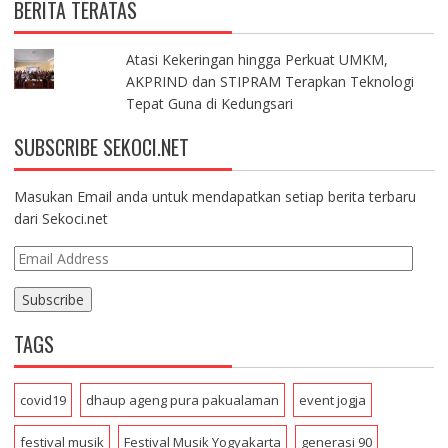
BERITA TERATAS
Atasi Kekeringan hingga Perkuat UMKM,
AKPRIND dan STIPRAM Terapkan Teknologi
Tepat Guna di Kedungsari
SUBSCRIBE SEKOCI.NET
Masukan Email anda untuk mendapatkan setiap berita terbaru
dari Sekoci.net
E
m
a
i
TAGS
l
A
d
covid19
dhaup ageng pura pakualaman
event jogja
d
r
festival musik
Festival Musik Yogyakarta
generasi 90