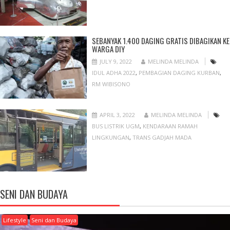
SEBANYAK 1.400 DAGING GRATIS DIBAGIKAN KE
WARGA DIY
JULY 9, 2022
MELINDA MELINDA
IDUL ADHA 2022
,
PEMBAGIAN DAGING KURBAN
,
RM WIBISONO
APRIL 3, 2022
MELINDA MELINDA
BUS LISTRIK UGM
,
KENDARAAN RAMAH
LINGKUNGAN
,
TRANS GADJAH MADA
SENI DAN BUDAYA
Lifestyle
Seni dan Budaya