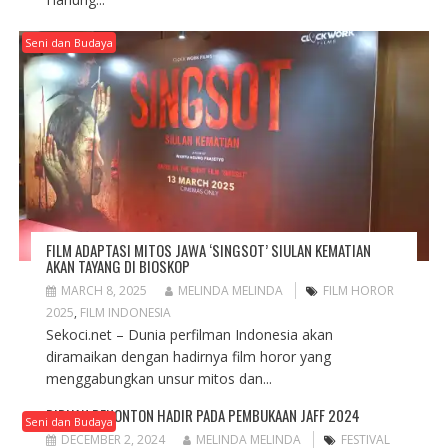
Seni dan Budaya
FILM ADAPTASI MITOS JAWA ‘SINGSOT’ SIULAN KEMATIAN
AKAN TAYANG DI BIOSKOP
MARCH 8, 2025
MELINDA MELINDA
FILM HOROR
2025
,
FILM INDONESIA
Sekoci.net – Dunia perfilman Indonesia akan
diramaikan dengan hadirnya film horor yang
menggabungkan unsur mitos dan...
RIBUAN PENONTON HADIR PADA PEMBUKAAN JAFF 2024
Seni dan Budaya
DECEMBER 2, 2024
MELINDA MELINDA
FESTIVAL