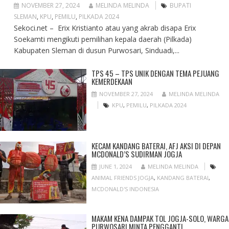
NOVEMBER 27, 2024
MELINDA MELINDA
BUPATI
SLEMAN
,
KPU
,
PEMILU
,
PILKADA 2024
Sekoci.net – Erix Kristianto atau yang akrab disapa Erix
Soekamti mengikuti pemilihan kepala daerah (Pilkada)
Kabupaten Sleman di dusun Purwosari, Sinduadi,...
TPS 45 – TPS UNIK DENGAN TEMA PEJUANG
KEMERDEKAAN
NOVEMBER 27, 2024
MELINDA MELINDA
KPU
,
PEMILU
,
PILKADA 2024
KECAM KANDANG BATERAI, AFJ AKSI DI DEPAN
MCDONALD’S SUDIRMAN JOGJA
JUNE 1, 2024
MELINDA MELINDA
ANIMAL FRIENDS JOGJA
,
KANDANG BATERAI
,
MCDONALD'S INDONESIA
MAKAM KENA DAMPAK TOL JOGJA-SOLO, WARGA
PURWOSARI MINTA PENGGANTI