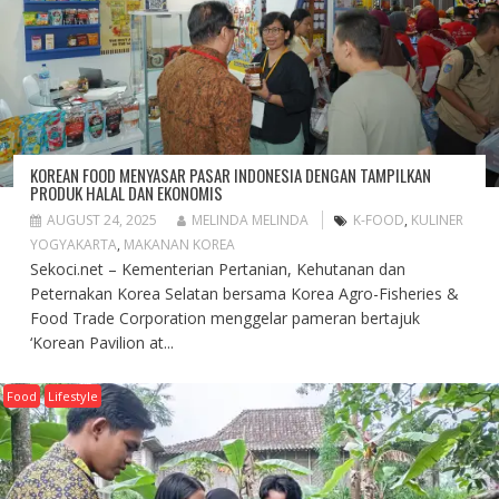
KOREAN FOOD MENYASAR PASAR INDONESIA DENGAN TAMPILKAN
PRODUK HALAL DAN EKONOMIS
AUGUST 24, 2025
MELINDA MELINDA
K-FOOD
,
KULINER
YOGYAKARTA
,
MAKANAN KOREA
Sekoci.net – Kementerian Pertanian, Kehutanan dan
Peternakan Korea Selatan bersama Korea Agro-Fisheries &
Food Trade Corporation menggelar pameran bertajuk
‘Korean Pavilion at...
Food
Lifestyle