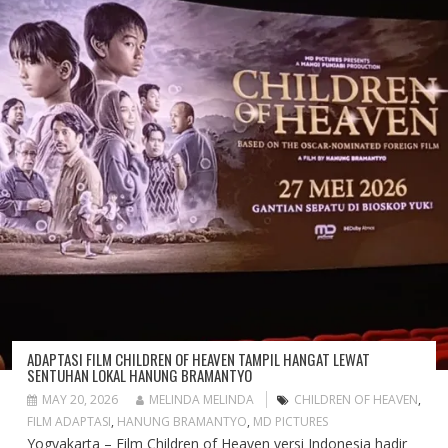
ADAPTASI FILM CHILDREN OF HEAVEN TAMPIL HANGAT LEWAT
SENTUHAN LOKAL HANUNG BRAMANTYO
MAY 20, 2026
MELINDA MELINDA
CHILDREN OF HEAVEN
,
FILM ADAPTASI
,
HANUNG BRAMANTYO
,
MD PICTURES
Yogyakarta – Film Children of Heaven versi Indonesia hadir