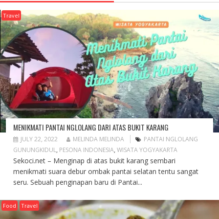
Travel
MENIKMATI PANTAI NGLOLANG DARI ATAS BUKIT KARANG
JULY 22, 2022
MELINDA MELINDA
PANTAI NGLOLANG
GUNUNGKIDUL
,
PESONA INDONESIA
,
WISATA YOGYAKARTA
Sekoci.net – Menginap di atas bukit karang sembari
menikmati suara debur ombak pantai selatan tentu sangat
seru. Sebuah penginapan baru di Pantai...
Food
Travel