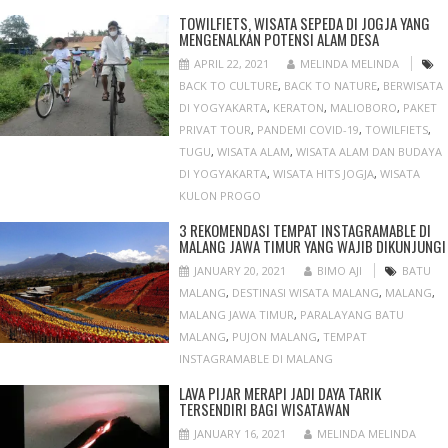
TOWILFIETS, WISATA SEPEDA DI JOGJA YANG
MENGENALKAN POTENSI ALAM DESA
APRIL 22, 2021
MELINDA MELINDA
BACK TO CULTURE
,
BACK TO NATURE
,
BERWISATA
DI YOGYAKARTA
,
KERATON
,
MALIOBORO
,
PAKET
PRIVAT TOUR
,
PANDEMI COVID-19
,
TOWILFIETS
,
TUGU
,
WISATA ALAM
,
WISATA ALAM DAN BUDAYA
DI YOGYAKARTA
,
WISATA HITS JOGJA
,
WISATA
KULON PROGO
3 REKOMENDASI TEMPAT INSTAGRAMABLE DI
MALANG JAWA TIMUR YANG WAJIB DIKUNJUNGI
JANUARY 20, 2021
BIMO AJI
BATU
MALANG
,
DESTINASI WISATA MALANG
,
MALANG
,
MALANG JAWA TIMUR
,
PARALAYANG BATU
MALANG
,
PUJON MALANG
,
TEMPAT
INSTAGRAMABLE DI MALANG
LAVA PIJAR MERAPI JADI DAYA TARIK
TERSENDIRI BAGI WISATAWAN
JANUARY 16, 2021
MELINDA MELINDA