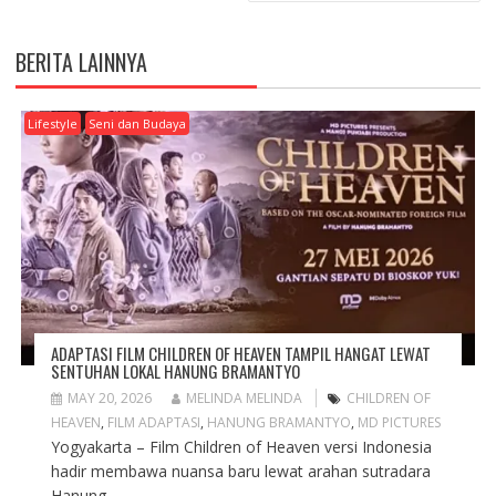
(
k
(
O
(
O
p
O
p
e
p
e
n
e
n
BERITA LAINNYA
s
n
s
i
s
i
n
i
n
n
n
n
e
n
e
Lifestyle
Seni dan Budaya
w
e
w
w
w
w
i
w
i
n
i
n
d
n
d
o
d
o
w
o
w
)
w
)
)
ADAPTASI FILM CHILDREN OF HEAVEN TAMPIL HANGAT LEWAT
SENTUHAN LOKAL HANUNG BRAMANTYO
MAY 20, 2026
MELINDA MELINDA
CHILDREN OF
HEAVEN
,
FILM ADAPTASI
,
HANUNG BRAMANTYO
,
MD PICTURES
Yogyakarta – Film Children of Heaven versi Indonesia
hadir membawa nuansa baru lewat arahan sutradara
Hanung...