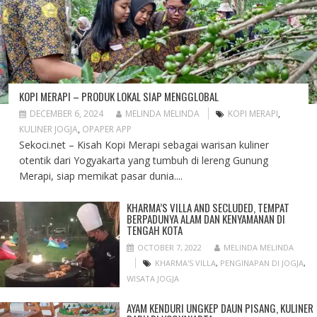
KOPI MERAPI – PRODUK LOKAL SIAP MENGGLOBAL
DECEMBER 6, 2024
MELINDA MELINDA
KOPI MERAPI
,
KULINER JOGJA
,
OPAPER APP
Sekoci.net – Kisah Kopi Merapi sebagai warisan kuliner
otentik dari Yogyakarta yang tumbuh di lereng Gunung
Merapi, siap memikat pasar dunia....
KHARMA’S VILLA AND SECLUDED, TEMPAT
BERPADUNYA ALAM DAN KENYAMANAN DI
TENGAH KOTA
OCTOBER 7, 2022
MELINDA MELINDA
KHARMA'S VILLA
,
PENGINAPAN DI JOGJA
,
WISATA JOGJA
AYAM KENDURI UNGKEP DAUN PISANG, KULINER