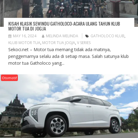
KISAH KLASIK SEWINDU GATHOLOCO-ACARA ULANG TAHUN KLUB
MOTOR TUA DI JOGJA
MAY 16, 2024
MELINDA MELINDA
GATHOLOCO KLUB
,
KLUB MOTOR TUA
,
MOTOR TUA JOGJA
,
V SERIES
Sekoci.net – Motor tua memang tidak ada matinya,
penggemarnya selalu ada di setiap masa. Salah satunya klub
motor tua Gatholoco yang...
Otomotif