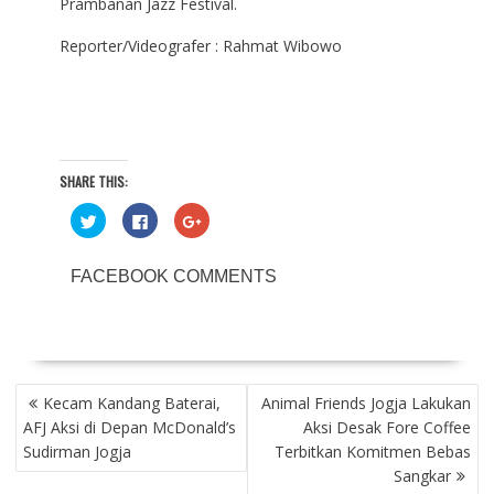
Prambanan Jazz Festival.
Reporter/Videografer : Rahmat Wibowo
SHARE THIS:
C
C
C
l
l
l
i
i
i
c
c
c
k
k
k
FACEBOOK COMMENTS
t
t
t
o
o
o
s
s
s
h
h
h
a
a
a
r
r
r
e
e
e
o
o
o
POST
n
n
n
T
F
G
Kecam Kandang Baterai,
Animal Friends Jogja Lakukan
NAVIGATION
w
a
o
AFJ Aksi di Depan McDonald’s
Aksi Desak Fore Coffee
i
c
o
t
e
g
Sudirman Jogja
Terbitkan Komitmen Bebas
t
b
l
e
o
e
Sangkar
r
o
+