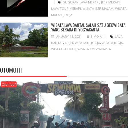
GUGURAN LAVA MERAPI
,
JEEP MERAPI
,
LAVA TOUR MERAPI
,
WISATA JEEP MALAM
,
WISATA
MALAM JOGJA
WISATA LAVA BANTAL SALAH SATU GEOWISATA
YANG BERADA DI YOGYAKARTA
JANUARY 15, 2021
BIMO AJI
LAVA
BANTAL
,
OBJEK WISATA DI JOGJA
,
WISATA JOGJA
,
WISATA SLEMAN
,
WISATA YOGYAKARTA
OTOMOTIF
Otomotif