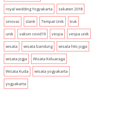
royal wedding Yogyakarta
sekaten 2018
sinovac
slank
Tempat Unik
truk
unik
vaksin covid19
vespa
vespa unik
wisata
wisata bandung
wisata hits jogja
wisata jogja
Wisata Keluaraga
Wisata Kuda
wisata yogyakarta
yogyakarta