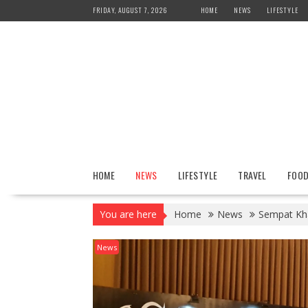
Skip
FRIDAY, AUGUST 7, 2026
HOME
NEWS
LIFESTYLE
to
content
HOME
NEWS
LIFESTYLE
TRAVEL
FOO
You are here
Home
News
Sempat Kha
News