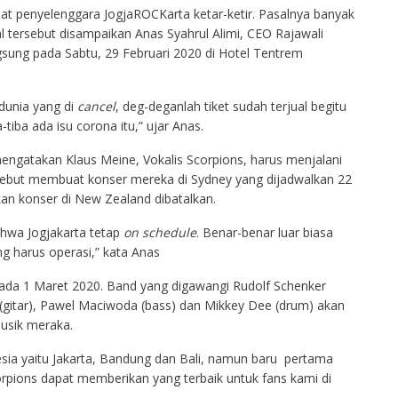
 penyelenggara JogjaROCKarta ketar-ketir. Pasalnya banyak
al tersebut disampaikan Anas Syahrul Alimi, CEO Rajawali
sung pada Sabtu, 29 Februari 2020 di Hotel Tentrem
 dunia yang di
cancel
, deg-deganlah tiket sudah terjual begitu
tiba ada isu corona itu,” ujar Anas.
mengatakan Klaus Meine, Vokalis Scorpions, harus menjalani
rsebut membuat konser mereka di Sydney yang dijadwalkan 22
n konser di New Zealand dibatalkan.
ahwa Jogjakarta tetap
on schedule
. Benar-benar luar biasa
g harus operasi,” kata Anas
pada 1 Maret 2020. Band yang digawangi Rudolf Schenker
bs (gitar), Pawel Maciwoda (bass) dan Mikkey Dee (drum) akan
usik meraka.
sia yaitu Jakarta, Bandung dan Bali, namun baru pertama
corpions dapat memberikan yang terbaik untuk fans kami di