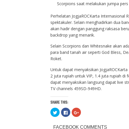
Scorpions saat melakukan jumpa pers
Perhelatan JogjaROCKarta Internasional R
spektakuler. Selain menghadirkan dua ban
akan hadir dengan panggung raksasa ber
backdrop yang menarik.
Selain Scorpions dan Whitesnake akan ada
para band tanah air seperti God Bless, D
Roket.
Untuk dapat menyaksikan JogjaROCKarta 
2 juta rupiah untuk VIP, 1.4 juta rupiah di f
dapat menyaksikan langsung dapat live s
TV channels 459SD-949HD.
SHARE THIS:
C
C
C
l
l
l
i
i
i
c
c
c
k
k
k
FACEBOOK COMMENTS
t
t
t