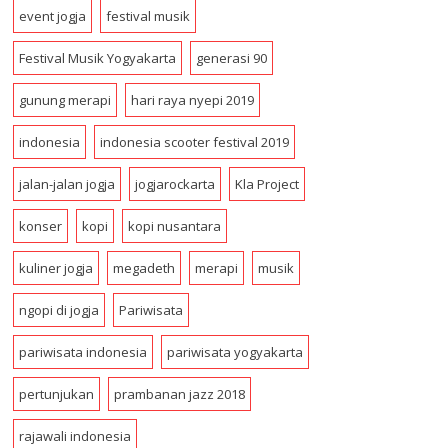
r
event jogja
festival musik
e
s
Festival Musik Yogyakarta
generasi 90
s
gunung merapi
hari raya nyepi 2019
indonesia
indonesia scooter festival 2019
jalan-jalan jogja
jogjarockarta
Kla Project
konser
kopi
kopi nusantara
kuliner jogja
megadeth
merapi
musik
ngopi di jogja
Pariwisata
pariwisata indonesia
pariwisata yogyakarta
pertunjukan
prambanan jazz 2018
rajawali indonesia