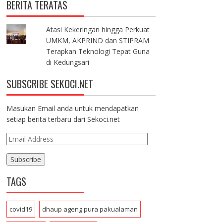
BERITA TERATAS
Atasi Kekeringan hingga Perkuat
UMKM, AKPRIND dan STIPRAM
Terapkan Teknologi Tepat Guna
di Kedungsari
SUBSCRIBE SEKOCI.NET
Masukan Email anda untuk mendapatkan
setiap berita terbaru dari Sekoci.net
E
m
a
i
TAGS
l
A
d
covid19
dhaup ageng pura pakualaman
d