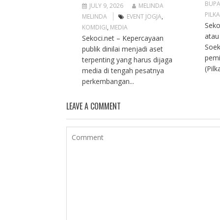
BUPA
JULY 9, 2026
MELINDA
PILK
MELINDA
EVENT JOGJA
,
Seko
KOMDIGI
,
MEDIA
atau
Sekoci.net – Kepercayaan
Soek
publik dinilai menjadi aset
pemi
terpenting yang harus dijaga
(Pil
media di tengah pesatnya
perkembangan...
LEAVE A COMMENT