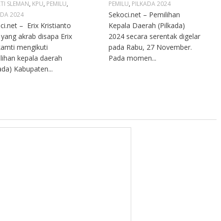
TI SLEMAN
,
KPU
,
PEMILU
,
PEMILU
,
PILKADA 2024
Sekoci.net – Pemilihan
ADA 2024
ci.net – Erix Kristianto
Kepala Daerah (Pilkada)
 yang akrab disapa Erix
2024 secara serentak digelar
amti mengikuti
pada Rabu, 27 November.
lihan kepala daerah
Pada momen...
kada) Kabupaten...