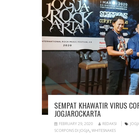
SEMPAT KHAWATIR VIRUS CO
JOGJAROCKARTA
FEBRUARY 29, 2020
REDAKSI
JOGJ
SCORPONS DI JOGJA
,
WHITESNAKES