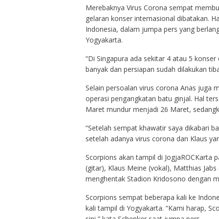
Merebaknya Virus Corona sempat membuat
gelaran konser internasional dibatakan. H
Indonesia, dalam jumpa pers yang berlang
Yogyakarta.
“Di Singapura ada sekitar 4 atau 5 konser
banyak dan persiapan sudah dilakukan tiba-
Selain persoalan virus corona Anas juga 
operasi pengangkatan batu ginjal. Hal te
Maret mundur menjadi 26 Maret, sedangka
“Setelah sempat khawatir saya dikabari b
setelah adanya virus corona dan Klaus yan
Scorpions akan tampil di JogjaROCKarta 
(gitar), Klaus Meine (vokal), Matthias Ja
menghentak Stadion Kridosono dengan m
Scorpions sempat beberapa kali ke Indone
kali tampil di Yogyakarta. “Kami harap, S
sini,” kata Schenker saat jumpa pers.