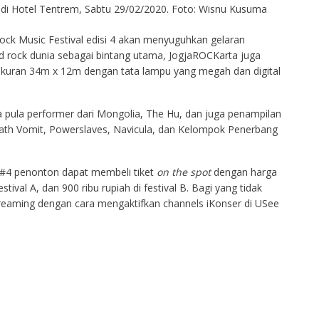
 di Hotel Tentrem, Sabtu 29/02/2020. Foto: Wisnu Kusuma
ock Music Festival edisi 4 akan menyuguhkan gelaran
d rock dunia sebagai bintang utama, JogjaROCKarta juga
ukuran 34m x 12m dengan tata lampu yang megah dan digital
 pula performer dari Mongolia, The Hu, dan juga penampilan
eath Vomit, Powerslaves, Navicula, dan Kelompok Penerbang
#4 penonton dapat membeli tiket
on the spot
dengan harga
estival A, dan 900 ribu rupiah di festival B. Bagi yang tidak
treaming dengan cara mengaktifkan channels iKonser di USee