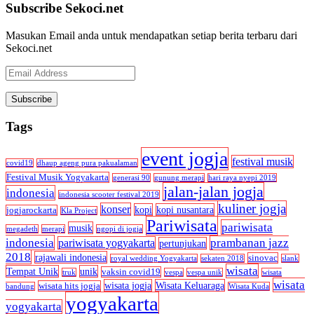
Subscribe Sekoci.net
Masukan Email anda untuk mendapatkan setiap berita terbaru dari
Sekoci.net
Email
Address
Tags
event jogja
festival musik
covid19
dhaup ageng pura pakualaman
Festival Musik Yogyakarta
generasi 90
gunung merapi
hari raya nyepi 2019
jalan-jalan jogja
indonesia
indonesia scooter festival 2019
kuliner jogja
konser
kopi
kopi nusantara
jogjarockarta
Kla Project
Pariwisata
pariwisata
musik
megadeth
merapi
ngopi di jogja
indonesia
prambanan jazz
pariwisata yogyakarta
pertunjukan
2018
rajawali indonesia
sinovac
royal wedding Yogyakarta
sekaten 2018
slank
wisata
Tempat Unik
unik
vaksin covid19
truk
vespa
vespa unik
wisata
wisata
wisata jogja
Wisata Keluaraga
wisata hits jogja
bandung
Wisata Kuda
yogyakarta
yogyakarta