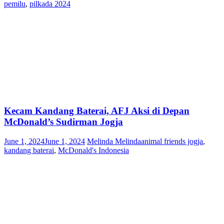
pemilu
,
pilkada 2024
Kecam Kandang Baterai, AFJ Aksi di Depan
McDonald’s Sudirman Jogja
June 1, 2024
June 1, 2024
Melinda Melinda
animal friends jogja
,
kandang baterai
,
McDonald's Indonesia