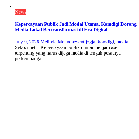
News
Kepercayaan Publik Jadi Modal Utama, Komdigi Dorong
Media Lokal Bertransformasi di Era Digital
July 9, 2026
Melinda Melinda
event jogja
,
komdigi
,
media
Sekoci.net – Kepercayaan publik dinilai menjadi aset
terpenting yang harus dijaga media di tengah pesatnya
perkembangan...