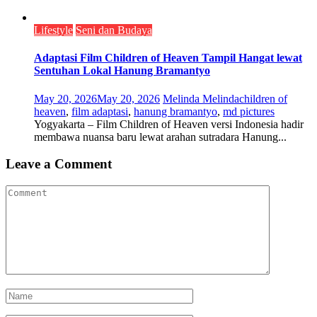
Lifestyle
Seni dan Budaya
Adaptasi Film Children of Heaven Tampil Hangat lewat
Sentuhan Lokal Hanung Bramantyo
May 20, 2026
May 20, 2026
Melinda Melinda
children of
heaven
,
film adaptasi
,
hanung bramantyo
,
md pictures
Yogyakarta – Film Children of Heaven versi Indonesia hadir
membawa nuansa baru lewat arahan sutradara Hanung...
Leave a Comment