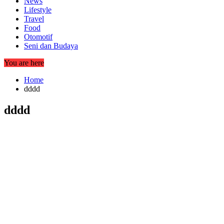
News
Lifestyle
Travel
Food
Otomotif
Seni dan Budaya
You are here
Home
dddd
dddd