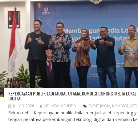
KEPERCAYAAN PUBLIK JADI MODAL UTAMA, KOMDIGI DORONG MEDIA LOKAL
DIGITAL
JULY 9, 2026
MELINDA MELINDA
EVENT JOGJA
,
KOMDIGI
,
MED
Sekoci.net – Kepercayaan publik dinilai menjadi aset terpenting y
tengah pesatnya perkembangan teknologi digital dan semakin ket