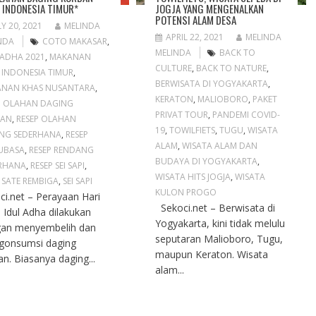
 INDONESIA TIMUR*
JOGJA YANG MENGENALKAN
POTENSI ALAM DESA
LY 20, 2021
MELINDA
APRIL 22, 2021
MELINDA
NDA
COTO MAKASAR
,
MELINDA
BACK TO
 ADHA 2021
,
MAKANAN
CULTURE
,
BACK TO NATURE
,
 INDONESIA TIMUR
,
BERWISATA DI YOGYAKARTA
,
NAN KHAS NUSANTARA
,
KERATON
,
MALIOBORO
,
PAKET
P OLAHAN DAGING
PRIVAT TOUR
,
PANDEMI COVID-
BAN
,
RESEP OLAHAN
19
,
TOWILFIETS
,
TUGU
,
WISATA
NG SEDERHANA
,
RESEP
ALAM
,
WISATA ALAM DAN
UBASA
,
RESEP RENDANG
BUDAYA DI YOGYAKARTA
,
RHANA
,
RESEP SEI SAPI
,
WISATA HITS JOGJA
,
WISATA
,
SATE REMBIGA
,
SEI SAPI
KULON PROGO
ci.net – Perayaan Hari
Sekoci.net – Berwisata di
 Idul Adha dilakukan
Yogyakarta, kini tidak melulu
an menyembelih dan
seputaran Malioboro, Tugu,
gonsumsi daging
maupun Keraton. Wisata
an. Biasanya daging...
alam...