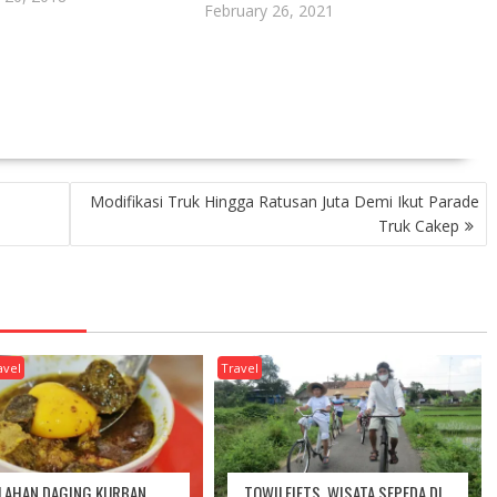
February 26, 2021
Modifikasi Truk Hingga Ratusan Juta Demi Ikut Parade
Truk Cakep
avel
Travel
OLAHAN DAGING KURBAN
TOWILFIETS, WISATA SEPEDA DI