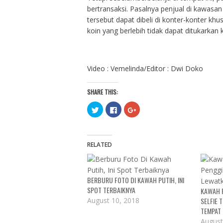
bertransaksi. Pasalnya penjual di kawasa
tersebut dapat dibeli di konter-konter kh
koin yang berlebih tidak dapat ditukarkan 
Video : Vemelinda/Editor : Dwi Doko
SHARE THIS:
C
C
C
l
l
l
i
i
i
c
c
c
k
k
k
t
t
t
o
o
o
RELATED
s
s
s
h
h
h
a
a
a
r
r
r
e
e
e
BERBURU FOTO DI KAWAH PUTIH, INI
o
o
o
n
n
n
SPOT TERBAIKNYA
KAWAH 
T
F
G
w
a
o
August 10, 2018
SELFIE 
i
c
o
t
e
g
TEMPAT 
t
b
l
August
e
o
e