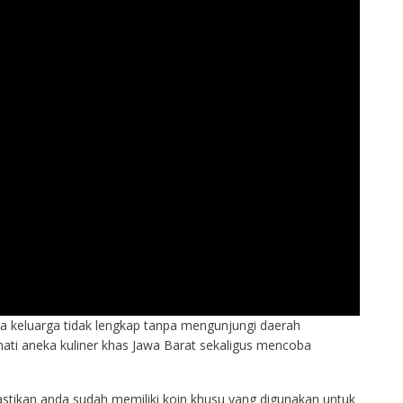
 keluarga tidak lengkap tanpa mengunjungi daerah
ati aneka kuliner khas Jawa Barat sekaligus mencoba
pastikan anda sudah memiliki koin khusu yang digunakan untuk