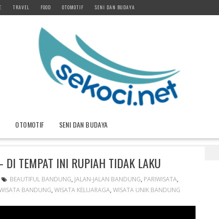
E
TRAVEL
FOOD
OTOMOTIF
SENI DAN BUDAYA
D
OTOMOTIF
SENI DAN BUDAYA
arket Lembang – Di Tempat Ini Rupiah Tidak Laku
 DI TEMPAT INI RUPIAH TIDAK LAKU
BEAUTIFUL BANDUNG
,
JALAN-JALAN BANDUNG
,
PARIWISATA
,
WISATA BANDUNG
,
WISATA KELUARAGA
,
WISATA UNIK BANDUNG