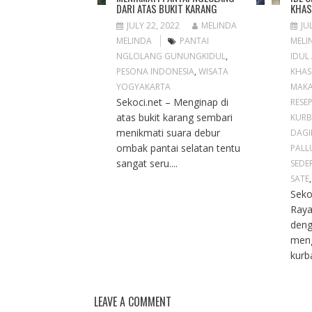
DARI ATAS BUKIT KARANG
KHAS
JULY 22, 2022
MELINDA
JU
MELINDA
PANTAI
MELI
NGLOLANG GUNUNGKIDUL
,
IDUL
PESONA INDONESIA
,
WISATA
KHAS
YOGYAKARTA
MAKA
Sekoci.net – Menginap di
RESE
atas bukit karang sembari
KUR
menikmati suara debur
DAGI
ombak pantai selatan tentu
PALL
sangat seru....
SEDE
SATE
Seko
Raya
deng
men
kurb
LEAVE A COMMENT