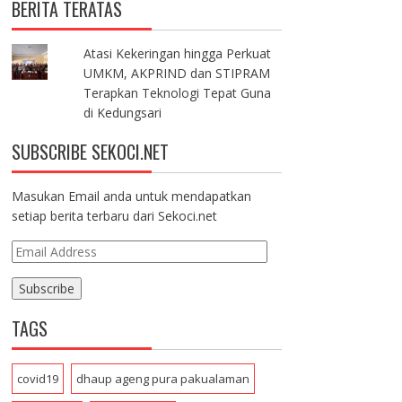
BERITA TERATAS
Atasi Kekeringan hingga Perkuat
UMKM, AKPRIND dan STIPRAM
Terapkan Teknologi Tepat Guna
di Kedungsari
SUBSCRIBE SEKOCI.NET
Masukan Email anda untuk mendapatkan
setiap berita terbaru dari Sekoci.net
E
m
a
i
TAGS
l
A
d
covid19
dhaup ageng pura pakualaman
d