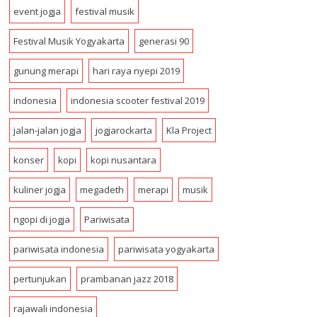
r
event jogja
festival musik
e
s
Festival Musik Yogyakarta
generasi 90
s
gunung merapi
hari raya nyepi 2019
indonesia
indonesia scooter festival 2019
jalan-jalan jogja
jogjarockarta
Kla Project
konser
kopi
kopi nusantara
kuliner jogja
megadeth
merapi
musik
ngopi di jogja
Pariwisata
pariwisata indonesia
pariwisata yogyakarta
pertunjukan
prambanan jazz 2018
rajawali indonesia