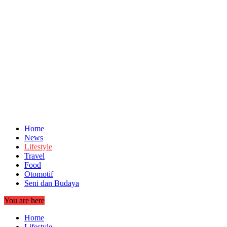
Home
News
Lifestyle
Travel
Food
Otomotif
Seni dan Budaya
You are here
Home
Lifestyle