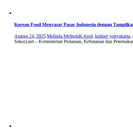
Korean Food Menyasar Pasar Indonesia dengan Tampilka
August 24, 2025
Melinda Melinda
K-food
,
kuliner yogyakarta
,
Sekoci.net – Kementerian Pertanian, Kehutanan dan Peternaka