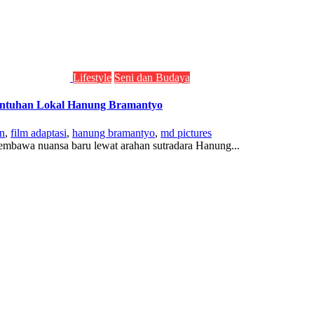
Lifestyle
Seni dan Budaya
Sentuhan Lokal Hanung Bramantyo
en
,
film adaptasi
,
hanung bramantyo
,
md pictures
membawa nuansa baru lewat arahan sutradara Hanung...