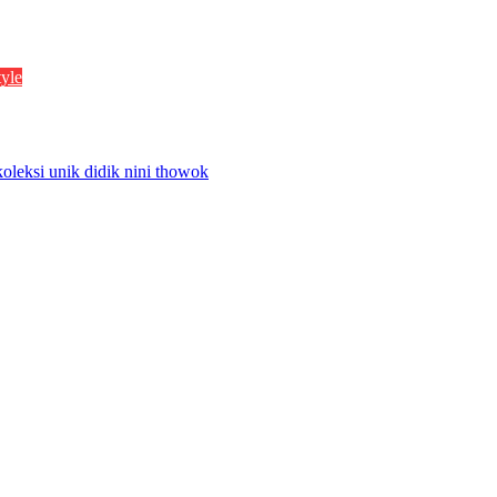
tyle
koleksi unik didik nini thowok