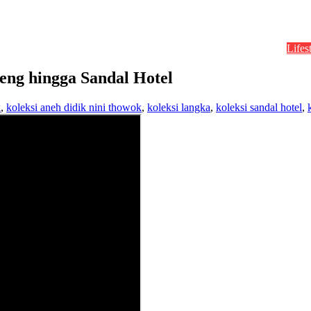
Lifes
eng hingga Sandal Hotel
k
,
koleksi aneh didik nini thowok
,
koleksi langka
,
koleksi sandal hotel
,