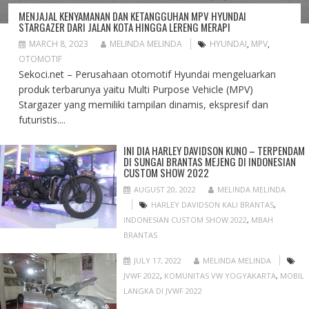
MENJAJAL KENYAMANAN DAN KETANGGUHAN MPV HYUNDAI
STARGAZER DARI JALAN KOTA HINGGA LERENG MERAPI
MARCH 8, 2023
MELINDA MELINDA
HYUNDAI
,
MPV
,
OTOMOTIF
Sekoci.net – Perusahaan otomotif Hyundai mengeluarkan
produk terbarunya yaitu Multi Purpose Vehicle (MPV)
Stargazer yang memiliki tampilan dinamis, ekspresif dan
futuristis....
INI DIA HARLEY DAVIDSON KUNO – TERPENDAM
DI SUNGAI BRANTAS MEJENG DI INDONESIAN
CUSTOM SHOW 2022
AUGUST 20, 2022
MELINDA MELINDA
HARLEY DAVIDSON KALI BRANTAS
,
INDONESIAN CUSTOM SHOW 2022
,
MBAH
BRANTAS
JULY 17, 2022
MELINDA MELINDA
JVWF 2022
,
KOMUNITAS VW YOGYAKARTA
,
MOBIL
LANGKA DI JVWF 2022