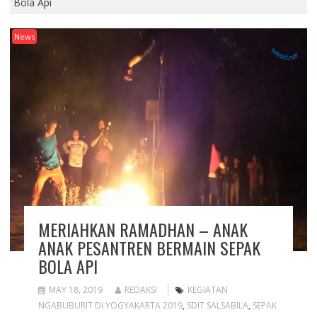
Bola Api
News
MERIAHKAN RAMADHAN – ANAK
ANAK PESANTREN BERMAIN SEPAK
BOLA API
MAY 18, 2019
REDAKSI
KEGIATAN
NGABUBURIT DI YOGYAKARTA 2019
,
SDIT SALSABILA
,
SEPAK