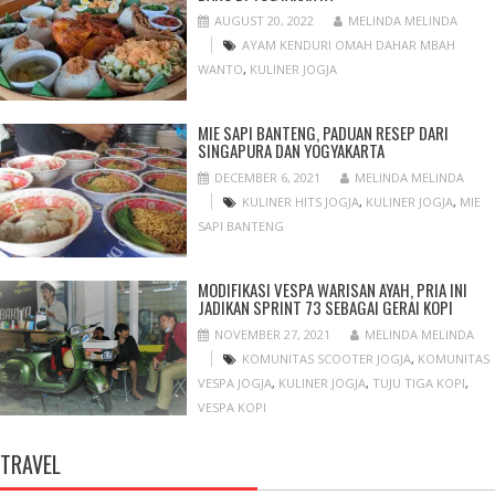
AUGUST 20, 2022
MELINDA MELINDA
AYAM KENDURI OMAH DAHAR MBAH
WANTO
,
KULINER JOGJA
MIE SAPI BANTENG, PADUAN RESEP DARI
SINGAPURA DAN YOGYAKARTA
DECEMBER 6, 2021
MELINDA MELINDA
KULINER HITS JOGJA
,
KULINER JOGJA
,
MIE
SAPI BANTENG
MODIFIKASI VESPA WARISAN AYAH, PRIA INI
JADIKAN SPRINT 73 SEBAGAI GERAI KOPI
NOVEMBER 27, 2021
MELINDA MELINDA
KOMUNITAS SCOOTER JOGJA
,
KOMUNITAS
VESPA JOGJA
,
KULINER JOGJA
,
TUJU TIGA KOPI
,
VESPA KOPI
TRAVEL