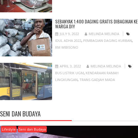
SEBANYAK 1.400 DAGING GRATIS DIBAGIKAN KE
WARGA DIY
JULY 9, 2022
MELINDA MELINDA
IDUL ADHA 2022
,
PEMBAGIAN DAGING KURBAN
,
RM WIBISONO
APRIL 3, 2022
MELINDA MELINDA
BUS LISTRIK UGM
,
KENDARAAN RAMAH
LINGKUNGAN
,
TRANS GADJAH MADA
SENI DAN BUDAYA
Lifestyle
Seni dan Budaya