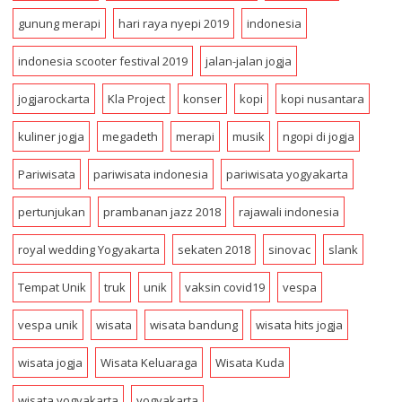
s
gunung merapi
hari raya nyepi 2019
indonesia
s
indonesia scooter festival 2019
jalan-jalan jogja
jogjarockarta
Kla Project
konser
kopi
kopi nusantara
kuliner jogja
megadeth
merapi
musik
ngopi di jogja
Pariwisata
pariwisata indonesia
pariwisata yogyakarta
pertunjukan
prambanan jazz 2018
rajawali indonesia
royal wedding Yogyakarta
sekaten 2018
sinovac
slank
Tempat Unik
truk
unik
vaksin covid19
vespa
vespa unik
wisata
wisata bandung
wisata hits jogja
wisata jogja
Wisata Keluaraga
Wisata Kuda
wisata yogyakarta
yogyakarta