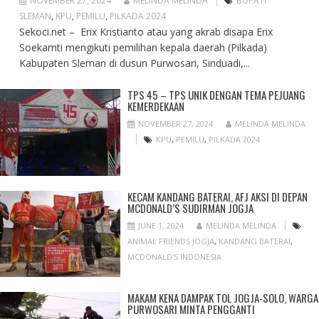
NOVEMBER 27, 2024
MELINDA MELINDA
BUPATI
SLEMAN
,
KPU
,
PEMILU
,
PILKADA 2024
Sekoci.net – Erix Kristianto atau yang akrab disapa Erix
Soekamti mengikuti pemilihan kepala daerah (Pilkada)
Kabupaten Sleman di dusun Purwosari, Sinduadi,...
TPS 45 – TPS UNIK DENGAN TEMA PEJUANG
KEMERDEKAAN
NOVEMBER 27, 2024
MELINDA MELINDA
KPU
,
PEMILU
,
PILKADA 2024
KECAM KANDANG BATERAI, AFJ AKSI DI DEPAN
MCDONALD’S SUDIRMAN JOGJA
JUNE 1, 2024
MELINDA MELINDA
ANIMAL FRIENDS JOGJA
,
KANDANG BATERAI
,
MCDONALD'S INDONESIA
MAKAM KENA DAMPAK TOL JOGJA-SOLO, WARGA
PURWOSARI MINTA PENGGANTI