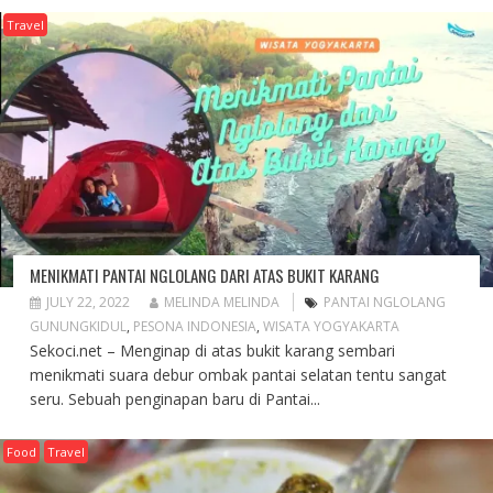
Travel
MENIKMATI PANTAI NGLOLANG DARI ATAS BUKIT KARANG
JULY 22, 2022
MELINDA MELINDA
PANTAI NGLOLANG
GUNUNGKIDUL
,
PESONA INDONESIA
,
WISATA YOGYAKARTA
Sekoci.net – Menginap di atas bukit karang sembari
menikmati suara debur ombak pantai selatan tentu sangat
seru. Sebuah penginapan baru di Pantai...
Food
Travel