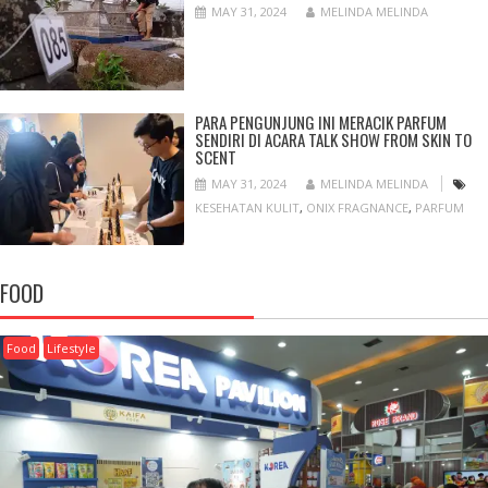
MAY 31, 2024
MELINDA MELINDA
PARA PENGUNJUNG INI MERACIK PARFUM
SENDIRI DI ACARA TALK SHOW FROM SKIN TO
SCENT
MAY 31, 2024
MELINDA MELINDA
KESEHATAN KULIT
,
ONIX FRAGNANCE
,
PARFUM
FOOD
Food
Lifestyle