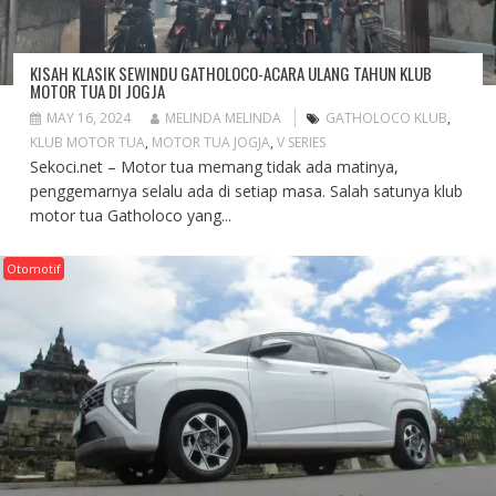
KISAH KLASIK SEWINDU GATHOLOCO-ACARA ULANG TAHUN KLUB
MOTOR TUA DI JOGJA
MAY 16, 2024
MELINDA MELINDA
GATHOLOCO KLUB
,
KLUB MOTOR TUA
,
MOTOR TUA JOGJA
,
V SERIES
Sekoci.net – Motor tua memang tidak ada matinya,
penggemarnya selalu ada di setiap masa. Salah satunya klub
motor tua Gatholoco yang...
Otomotif