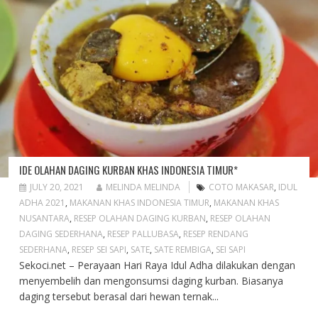
IDE OLAHAN DAGING KURBAN KHAS INDONESIA TIMUR*
JULY 20, 2021
MELINDA MELINDA
COTO MAKASAR
,
IDUL
ADHA 2021
,
MAKANAN KHAS INDONESIA TIMUR
,
MAKANAN KHAS
NUSANTARA
,
RESEP OLAHAN DAGING KURBAN
,
RESEP OLAHAN
DAGING SEDERHANA
,
RESEP PALLUBASA
,
RESEP RENDANG
SEDERHANA
,
RESEP SEI SAPI
,
SATE
,
SATE REMBIGA
,
SEI SAPI
Sekoci.net – Perayaan Hari Raya Idul Adha dilakukan dengan
menyembelih dan mengonsumsi daging kurban. Biasanya
daging tersebut berasal dari hewan ternak...