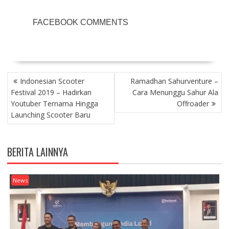
)
w
)
)
FACEBOOK COMMENTS
POST
Indonesian Scooter
Ramadhan Sahurventure –
NAVIGATION
Festival 2019 – Hadirkan
Cara Menunggu Sahur Ala
Youtuber Ternama Hingga
Offroader
Launching Scooter Baru
BERITA LAINNYA
News