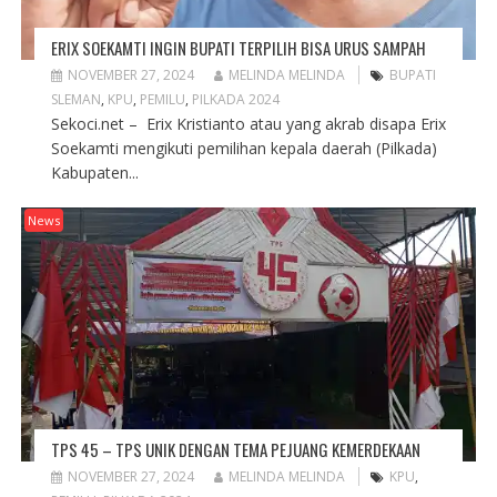
ERIX SOEKAMTI INGIN BUPATI TERPILIH BISA URUS SAMPAH
NOVEMBER 27, 2024
MELINDA MELINDA
BUPATI
SLEMAN
,
KPU
,
PEMILU
,
PILKADA 2024
Sekoci.net – Erix Kristianto atau yang akrab disapa Erix
Soekamti mengikuti pemilihan kepala daerah (Pilkada)
Kabupaten...
News
TPS 45 – TPS UNIK DENGAN TEMA PEJUANG KEMERDEKAAN
NOVEMBER 27, 2024
MELINDA MELINDA
KPU
,