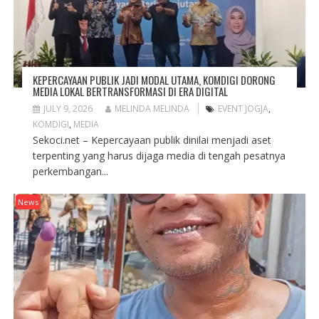
KEPERCAYAAN PUBLIK JADI MODAL UTAMA, KOMDIGI DORONG
MEDIA LOKAL BERTRANSFORMASI DI ERA DIGITAL
JULY 9, 2026
MELINDA MELINDA
EVENT JOGJA
,
KOMDIGI
,
MEDIA
Sekoci.net – Kepercayaan publik dinilai menjadi aset
terpenting yang harus dijaga media di tengah pesatnya
perkembangan...
News