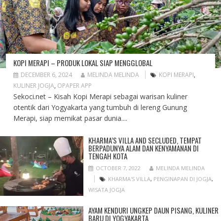
KOPI MERAPI – PRODUK LOKAL SIAP MENGGLOBAL
DECEMBER 6, 2024
MELINDA MELINDA
KOPI MERAPI
,
KULINER JOGJA
,
OPAPER APP
Sekoci.net – Kisah Kopi Merapi sebagai warisan kuliner
otentik dari Yogyakarta yang tumbuh di lereng Gunung
Merapi, siap memikat pasar dunia....
KHARMA’S VILLA AND SECLUDED, TEMPAT
BERPADUNYA ALAM DAN KENYAMANAN DI
TENGAH KOTA
OCTOBER 7, 2022
MELINDA MELINDA
KHARMA'S VILLA
,
PENGINAPAN DI JOGJA
,
WISATA JOGJA
AYAM KENDURI UNGKEP DAUN PISANG, KULINER
BARU DI YOGYAKARTA