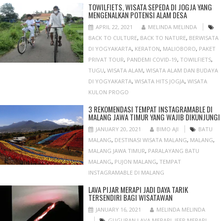
TOWILFIETS, WISATA SEPEDA DI JOGJA YANG
MENGENALKAN POTENSI ALAM DESA
APRIL 22, 2021
MELINDA MELINDA
BACK TO CULTURE
,
BACK TO NATURE
,
BERWISATA
DI YOGYAKARTA
,
KERATON
,
MALIOBORO
,
PAKET
PRIVAT TOUR
,
PANDEMI COVID-19
,
TOWILFIETS
,
TUGU
,
WISATA ALAM
,
WISATA ALAM DAN BUDAYA
DI YOGYAKARTA
,
WISATA HITS JOGJA
,
WISATA
KULON PROGO
3 REKOMENDASI TEMPAT INSTAGRAMABLE DI
MALANG JAWA TIMUR YANG WAJIB DIKUNJUNGI
JANUARY 20, 2021
BIMO AJI
BATU
MALANG
,
DESTINASI WISATA MALANG
,
MALANG
,
MALANG JAWA TIMUR
,
PARALAYANG BATU
MALANG
,
PUJON MALANG
,
TEMPAT
INSTAGRAMABLE DI MALANG
LAVA PIJAR MERAPI JADI DAYA TARIK
TERSENDIRI BAGI WISATAWAN
JANUARY 16, 2021
MELINDA MELINDA
GUGURAN LAVA MERAPI
,
JEEP MERAPI
,