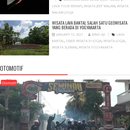
LAVA TOUR MERAPI
,
WISATA JEEP MALAM
,
WISATA
MALAM JOGJA
WISATA LAVA BANTAL SALAH SATU GEOWISATA
YANG BERADA DI YOGYAKARTA
JANUARY 15, 2021
BIMO AJI
LAVA
BANTAL
,
OBJEK WISATA DI JOGJA
,
WISATA JOGJA
,
WISATA SLEMAN
,
WISATA YOGYAKARTA
OTOMOTIF
Otomotif