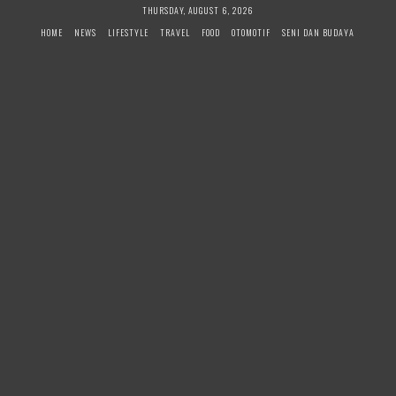
Skip
THURSDAY, AUGUST 6, 2026
to
HOME
NEWS
LIFESTYLE
TRAVEL
FOOD
OTOMOTIF
SENI DAN BUDAYA
content