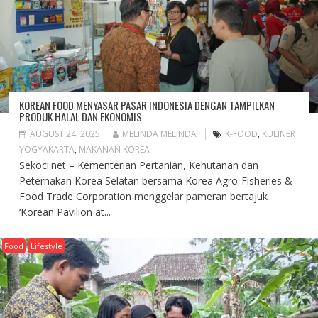
KOREAN FOOD MENYASAR PASAR INDONESIA DENGAN TAMPILKAN
PRODUK HALAL DAN EKONOMIS
AUGUST 24, 2025
MELINDA MELINDA
K-FOOD
,
KULINER
YOGYAKARTA
,
MAKANAN KOREA
Sekoci.net – Kementerian Pertanian, Kehutanan dan
Peternakan Korea Selatan bersama Korea Agro-Fisheries &
Food Trade Corporation menggelar pameran bertajuk
‘Korean Pavilion at...
Food
Lifestyle